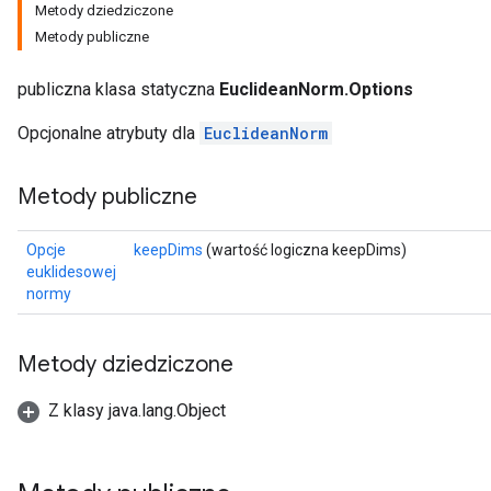
Metody dziedziczone
Metody publiczne
publiczna klasa statyczna
EuclideanNorm.Options
Opcjonalne atrybuty dla
EuclideanNorm
Metody publiczne
Opcje
keepDims
(wartość logiczna keepDims)
euklidesowej
normy
Metody dziedziczone
Z klasy java.lang.Object