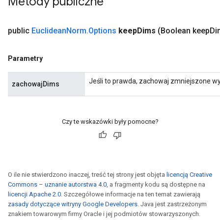
Metody publiczne
public
Euclidean
Norm
.
Options
keep
Dims
(Boolean keep
Di
Parametry
Jeśli to prawda, zachowaj zmniejszone wy
zachowajDims
Czy te wskazówki były pomocne?
O ile nie stwierdzono inaczej, treść tej strony jest objęta
licencją Creative
Commons – uznanie autorstwa 4.0
, a fragmenty kodu są dostępne na
licencji Apache 2.0
. Szczegółowe informacje na ten temat zawierają
zasady dotyczące witryny Google Developers
. Java jest zastrzeżonym
znakiem towarowym firmy Oracle i jej podmiotów stowarzyszonych.