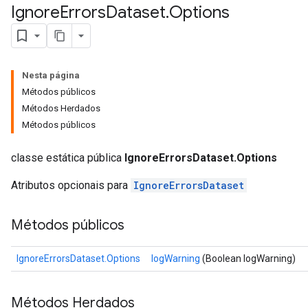
Ignore
Errors
Dataset
.
Options
Nesta página
Métodos públicos
Métodos Herdados
Métodos públicos
classe estática pública
IgnoreErrorsDataset.Options
Atributos opcionais para
IgnoreErrorsDataset
Métodos públicos
IgnoreErrorsDataset.Options
logWarning
(Boolean logWarning)
Métodos Herdados