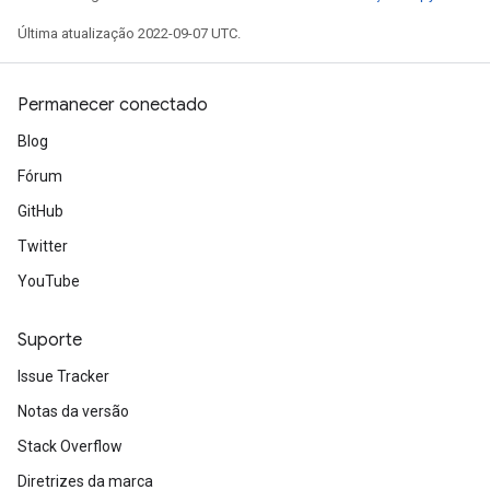
rParameters
Última atualização 2022-09-07 UTC.
Parameters
ters
arameters
Permanecer conectado
meters
Blog
rs
tDescentParameters
Fórum
GitHub
Twitter
YouTube
Suporte
Issue Tracker
Notas da versão
Stack Overflow
Diretrizes da marca