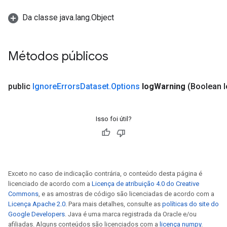
Da classe java.lang.Object
Métodos públicos
public
Ignore
Errors
Dataset
.
Options
log
Warning
(Boolean 
Isso foi útil?
Exceto no caso de indicação contrária, o conteúdo desta página é
rs
licenciado de acordo com a
Licença de atribuição 4.0 do Creative
mParameters
Commons
, e as amostras de código são licenciadas de acordo com a
rs
Licença Apache 2.0
. Para mais detalhes, consulte as
políticas do site do
Parameters
Google Developers
. Java é uma marca registrada da Oracle e/ou
afiliadas. Alguns conteúdos são licenciados com a
licença numpy
.