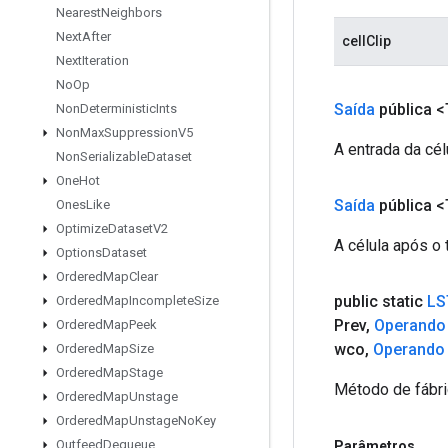
Nearest
Neighbors
Next
After
cellClip
Next
Iteration
No
Op
Saída
pública <
Non
Deterministic
Ints
Non
Max
Suppression
V5
A entrada da cél
Non
Serializable
Dataset
One
Hot
Saída
pública <
Ones
Like
Optimize
Dataset
V2
A célula após o 
Options
Dataset
Ordered
Map
Clear
public static
LS
Ordered
Map
Incomplete
Size
Prev
,
Operando
Ordered
Map
Peek
wco
,
Operando
Ordered
Map
Size
Ordered
Map
Stage
Método de fábri
Ordered
Map
Unstage
Ordered
Map
Unstage
No
Key
Outfeed
Dequeue
Parâmetros