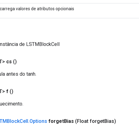
carrega valores de atributos opcionais
instância de LSTMBlockCell
T>
cs
()
la antes do tanh.
T>
f
()
uecimento.
TMBlock
Cell
.
Options
forget
Bias
(Float forget
Bias)