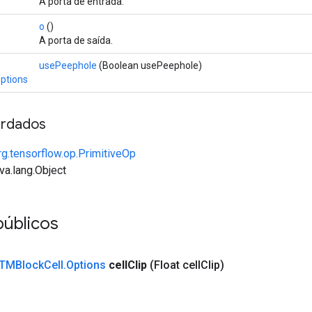
A porta de entrada.
o
()
A porta de saída.
usePeephole
(Boolean usePeephole)
ptions
rdados
rg.tensorflow.op.PrimitiveOp
va.lang.Object
públicos
TMBlock
Cell
.
Options
cell
Clip
(Float cell
Clip)