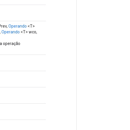
Prev,
Operando
<T>
,
Operando
<T> wco,
va operação