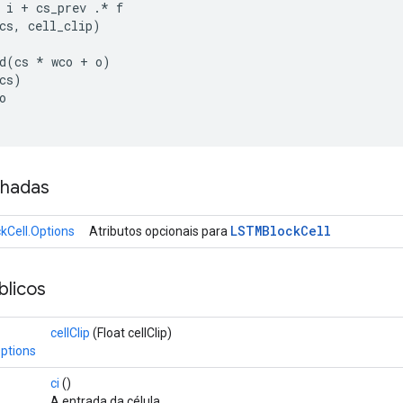
 i 
+
 cs_prev 
.*
 f
cs
,
 cell_clip
)
d
(
cs 
*
 wco 
+
 o
)
cs
)
o
nhadas
LSTMBlock
Cell
Cell.Options
Atributos opcionais para
licos
cellClip
(Float cellClip)
ptions
ci
()
A entrada da célula.