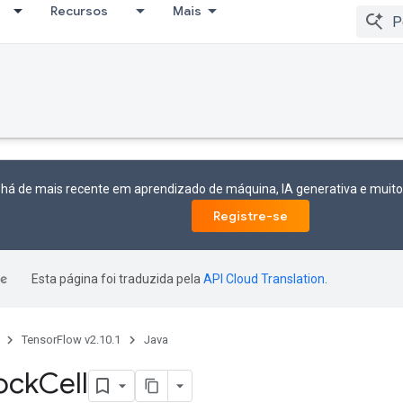
Recursos
Mais
 há de mais recente em aprendizado de máquina, IA generativa e mui
Registre-se
Esta página foi traduzida pela
API Cloud Translation
.
TensorFlow v2.10.1
Java
ock
Cell