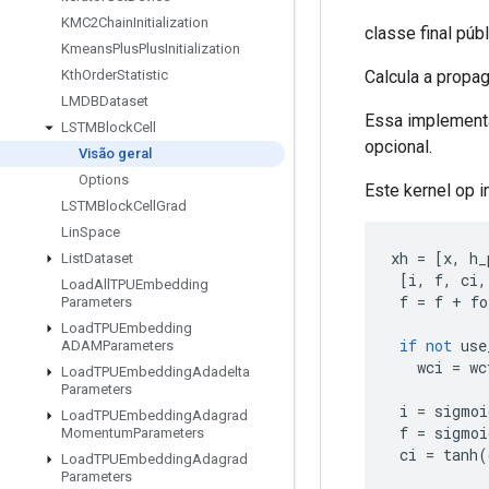
KMC2Chain
Initialization
classe final púb
Kmeans
Plus
Plus
Initialization
Calcula a propa
Kth
Order
Statistic
LMDBDataset
Essa implementa
LSTMBlock
Cell
opcional.
Visão geral
Options
Este kernel op 
LSTMBlock
Cell
Grad
Lin
Space
xh 
=
[
x
,
 h_
List
Dataset
[
i
,
 f
,
 ci
,
Load
All
TPUEmbedding
 f 
=
 f 
+
 fo
Parameters
Load
TPUEmbedding
if
not
 use
ADAMParameters
   wci 
=
 wc
Load
TPUEmbedding
Adadelta
Parameters
 i 
=
 sigmoi
Load
TPUEmbedding
Adagrad
 f 
=
 sigmoi
Momentum
Parameters
 ci 
=
 tanh
(
Load
TPUEmbedding
Adagrad
Parameters