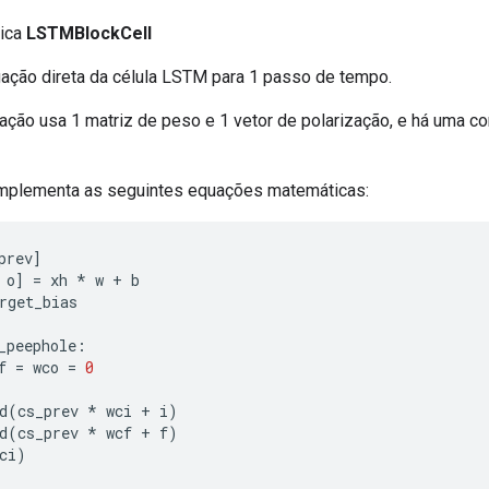
lica
LSTMBlockCell
gação direta da célula LSTM para 1 passo de tempo.
ção usa 1 matriz de peso e 1 vetor de polarização, e há uma c
implementa as seguintes equações matemáticas:
prev
]
 o
]
=
 xh 
*
 w 
+
 b
rget_bias
_peephole
:
f 
=
 wco 
=
0
d
(
cs_prev 
*
 wci 
+
 i
)
d
(
cs_prev 
*
 wcf 
+
 f
)
ci
)