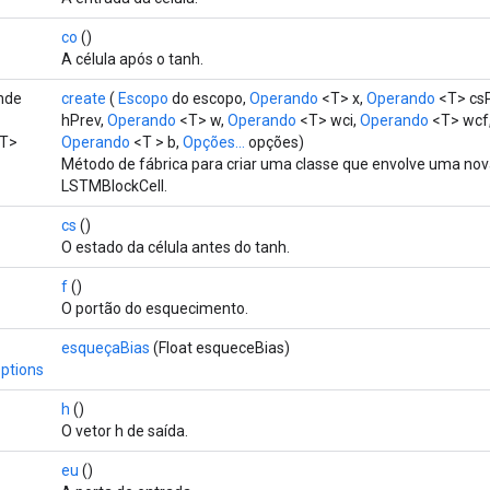
co
()
A célula após o tanh.
ende
create
(
Escopo
do escopo,
Operando
<T> x,
Operando
<T> cs
hPrev,
Operando
<T> w,
Operando
<T> wci,
Operando
<T> wcf
T>
Operando
<T > b,
Opções...
opções)
Método de fábrica para criar uma classe que envolve uma no
LSTMBlockCell.
cs
()
O estado da célula antes do tanh.
f
()
O portão do esquecimento.
esqueçaBias
(Float esqueceBias)
ptions
h
()
O vetor h de saída.
eu
()