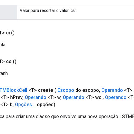
Valor para recortar o valor 'cs'.
T>
ci
()
ula.
T>
co
()
tanh.
TMBlock
Cell
<T>
create
(
Escopo
do escopo
,
Operando
<T> 
<T> h
Prev
,
Operando
<T> w
,
Operando
<T> wci
,
Operando
<T
<T> b
,
Opções
.
.
.
opções)
ca para criar uma classe que envolve uma nova operação LSTMB