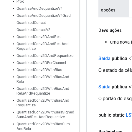
Prod
Quantize
And
Dequantize
V4
opções
Quantize
And
Dequantize
V4Grad
Quantized
Concat
Quantized
Concat
V2
Devoluções
Quantized
Conv2DAnd
Relu
uma nova 
Quantized
Conv2DAnd
Relu
And
Requantize
Quantized
Conv2DAnd
Requantize
Saída
pública <
Quantized
Conv2DPer
Channel
O estado da célu
Quantized
Conv2DWith
Bias
Quantized
Conv2DWith
Bias
And
Relu
Saída
pública <
Quantized
Conv2DWith
Bias
And
Relu
And
Requantize
O portão do esq
Quantized
Conv2DWith
Bias
And
Requantize
Quantized
Conv2DWith
Bias
Signed
public static
LS
Sum
And
Relu
And
Requantize
Quantized
Conv2DWith
Bias
Sum
And
Relu
Parâmetros