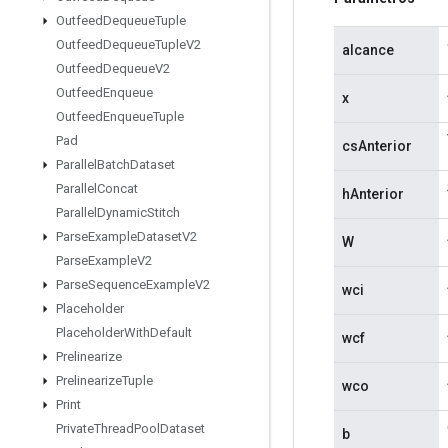
Outfeed
Dequeue
Tuple
Outfeed
Dequeue
Tuple
V2
alcance
Outfeed
Dequeue
V2
Outfeed
Enqueue
x
Outfeed
Enqueue
Tuple
Pad
csAnterior
Parallel
Batch
Dataset
Parallel
Concat
hAnterior
Parallel
Dynamic
Stitch
Parse
Example
Dataset
V2
W
Parse
Example
V2
Parse
Sequence
Example
V2
wci
Placeholder
Placeholder
With
Default
wcf
Prelinearize
Prelinearize
Tuple
wco
Print
Private
Thread
Pool
Dataset
b