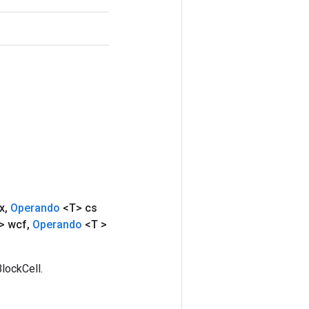
x
,
Operando
<T> cs
> wcf
,
Operando
<T >
lockCell.