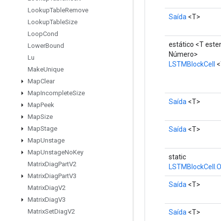
Lookup
Table
Remove
Saída
<T>
Lookup
Table
Size
Loop
Cond
estático <T est
Lower
Bound
Número>
Lu
LSTMBlockCell
<
Make
Unique
Map
Clear
Map
Incomplete
Size
Saída
<T>
Map
Peek
Map
Size
Map
Stage
Saída
<T>
Map
Unstage
Map
Unstage
No
Key
static
Matrix
Diag
Part
V2
LSTMBlockCell.O
Matrix
Diag
Part
V3
Saída
<T>
Matrix
Diag
V2
Matrix
Diag
V3
Matrix
Set
Diag
V2
Saída
<T>