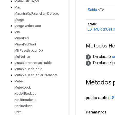
Matrix
Set
Diag
V3
Max
Saída
<T>
Max
Intra
Op
Parallelism
Dataset
Merge
static
Merge
Dedup
Data
LSTMBlockCell.O
Min
Mirror
Pad
Mirror
Pad
Grad
Métodos He
Mlir
Passthrough
Op
Da classe
o
Mul
No
Nan
Da classe ja
Mutable
Dense
Hash
Table
Mutable
Hash
Table
Mutable
Hash
Table
Of
Tensors
Métodos 
Mutex
Mutex
Lock
Nccl
All
Reduce
public static
LS
Nccl
Broadcast
Nccl
Reduce
Parâmetros
Ndtri