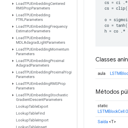
 cs 
=
 ci 
.*
Load
TPUEmbedding
Centered
 cs 
=
 clip
(
RMSProp
Parameters
Load
TPUEmbedding
 o 
=
 sigmoi
FTRLParameters
 co 
=
 tanh
(
Load
TPUEmbedding
Frequency
 h 
=
 co 
.*
 
Estimator
Parameters
Load
TPUEmbedding
MDLAdagrad
Light
Parameters
Load
TPUEmbedding
Momentum
Parameters
Classes ani
Load
TPUEmbedding
Proximal
Adagrad
Parameters
Load
TPUEmbedding
Proximal
Yogi
aula
LSTMBlock
Parameters
Load
TPUEmbedding
RMSProp
Parameters
Métodos púb
Load
TPUEmbedding
Stochastic
Gradient
Descent
Parameters
static
Lookup
Table
Export
LSTMBlockCell.O
Lookup
Table
Find
Lookup
Table
Import
Saída
<T>
Lookup
Table
Insert