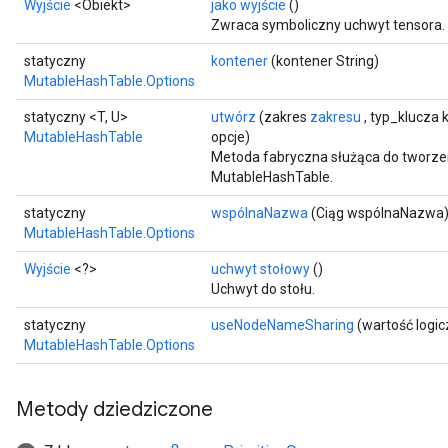
Wyjście
<Obiekt>
jako wyjście
()
Zwraca symboliczny uchwyt tensora.
statyczny
kontener
(kontener String)
MutableHashTable.Options
statyczny <T, U>
utwórz
(zakres
zakresu
, typ_klucza 
MutableHashTable
opcje)
Metoda fabryczna służąca do tworze
MutableHashTable.
statyczny
wspólnaNazwa
(Ciąg wspólnaNazwa
MutableHashTable.Options
Wyjście
<?>
uchwyt stołowy
()
Uchwyt do stołu.
statyczny
useNodeNameSharing
(wartość logi
MutableHashTable.Options
Metody dziedziczone