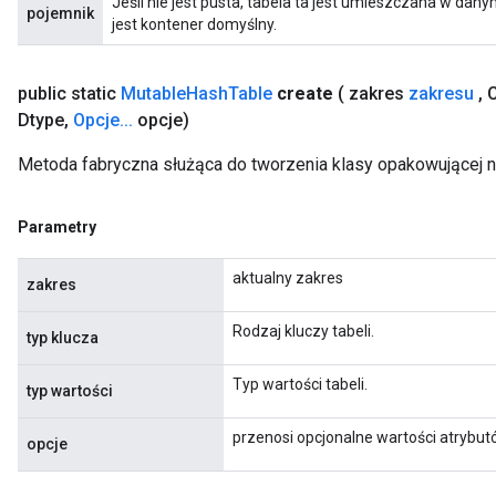
Jeśli nie jest pusta, tabela ta jest umieszczana w d
pojemnik
jest kontener domyślny.
Requantize
ize
AndReluAndRequantize
public static
Mutable
Hash
Table
create
( zakres
zakresu
,
C
u
Dtype
,
Opcje
.
.
.
opcje)
uAndRequantize
Metoda fabryczna służąca do tworzenia klasy opakowującej 
AndRelu
Parametry
AndReluAndRequantize
aktualny zakres
zakres
ize
Rodzaj kluczy tabeli.
typ klucza
Requantize
ize
Typ wartości tabeli.
typ wartości
przenosi opcjonalne wartości atrybu
opcje