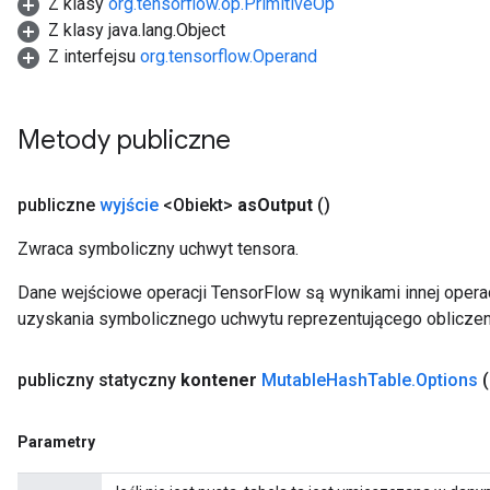
Z klasy
org.tensorflow.op.PrimitiveOp
Z klasy java.lang.Object
Z interfejsu
org.tensorflow.Operand
Metody publiczne
publiczne
wyjście
<Obiekt>
as
Output
()
Zwraca symboliczny uchwyt tensora.
Dane wejściowe operacji TensorFlow są wynikami innej operac
uzyskania symbolicznego uchwytu reprezentującego obliczen
publiczny statyczny
kontener
Mutable
Hash
Table
.
Options
ize
Parametry