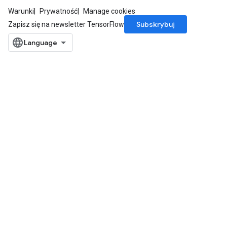
Warunki
Prywatność
Manage cookies
Subskrybuj
Zapisz się na newsletter TensorFlow
m
rs
eters
ntumParameters
ters
ropParameters