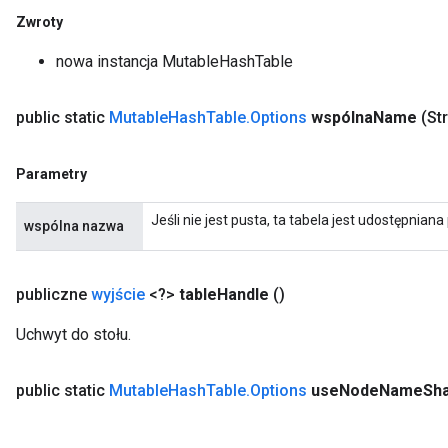
Zwroty
nowa instancja MutableHashTable
public static
Mutable
Hash
Table
.
Options
wspólna
Name
(St
Parametry
Jeśli nie jest pusta, ta tabela jest udostępnia
wspólna nazwa
publiczne
wyjście
<?>
table
Handle
()
Uchwyt do stołu.
public static
Mutable
Hash
Table
.
Options
use
Node
Name
Sha