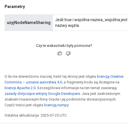
Parametry
Jeśli true i wspólna nazwa_wspólna jest 
użyjNodeNameSharing
nazwy węzła.
Czy te wskazówki były pomocne?
O ile nie stwierdzono inaczej, treść tej strony jest objęta
licencją Creative
Commons – uznanie autorstwa 4.0
, a fragmenty kodu są dostępne na
licencji Apache 2.0
. Szczegółowe informacje na ten temat zawierają
zasady dotyczące witryny Google Developers
. Java jest zastrzeżonym
znakiem towarowym firmy Oracle i jej podmiotów stowarzyszonych.
Część treści jest objęta
licencją numpy
.
Ostatnia aktualizacja: 2025-07-25 UTC.