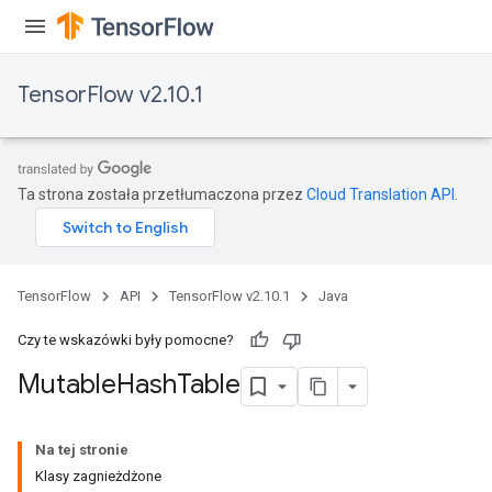
TensorFlow v2.10.1
Ta strona została przetłumaczona przez
Cloud Translation API
.
TensorFlow
API
TensorFlow v2.10.1
Java
Czy te wskazówki były pomocne?
Mutable
Hash
Table
Na tej stronie
Klasy zagnieżdżone