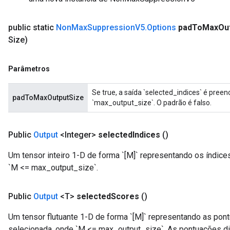
public static
Non
Max
Suppression
V5
.
Options
pad
To
Max
Ou
Size)
Parâmetros
Se true, a saída `selected_indices` é pree
padToMaxOutputSize
`max_output_size`. O padrão é falso.
Public
Output
<Integer>
selected
Indices
()
Um tensor inteiro 1-D de forma `[M]` representando os índice
`M <= max_output_size`.
Public
Output
<T>
selected
Scores
()
Um tensor flutuante 1-D de forma `[M]` representando as pon
selecionada, onde `M <= max_output_size`. As pontuações 