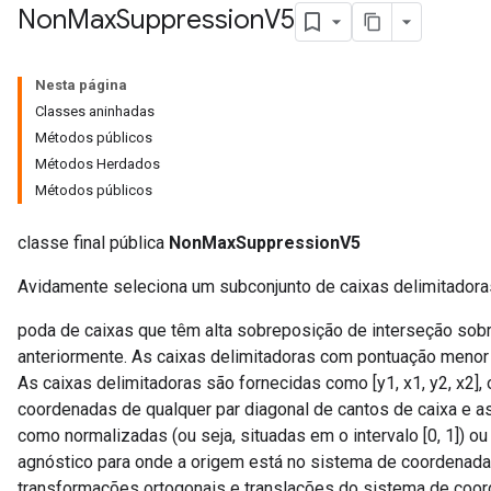
Non
Max
Suppression
V5
Nesta página
Classes aninhadas
Métodos públicos
Métodos Herdados
Métodos públicos
classe final pública
NonMaxSuppressionV5
Avidamente seleciona um subconjunto de caixas delimitador
poda de caixas que têm alta sobreposição de interseção sob
anteriormente. As caixas delimitadoras com pontuação menor
As caixas delimitadoras são fornecidas como [y1, x1, y2, x2], o
coordenadas de qualquer par diagonal de cantos de caixa e 
como normalizadas (ou seja, situadas em o intervalo [0, 1]) o
agnóstico para onde a origem está no sistema de coordenadas
transformações ortogonais e translações do sistema de coor