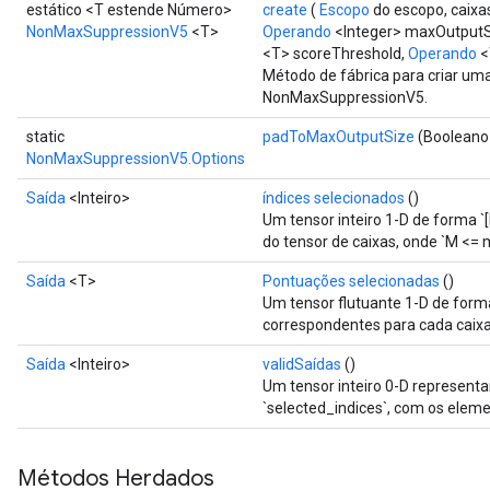
estático <T estende Número>
create
(
Escopo
do escopo, caix
NonMaxSuppressionV5
<T>
Operando
<Integer> maxOutputS
ize
<T> scoreThreshold,
Operando
<
Método de fábrica para criar um
NonMaxSuppressionV5.
static
padToMaxOutputSize
(Booleano
NonMaxSuppressionV5.Options
Requantize
Saída
<Inteiro>
índices selecionados
()
ize
Um tensor inteiro 1-D de forma `
AndReluAndRequantize
do tensor de caixas, onde `M <=
u
uAndRequantize
Saída
<T>
Pontuações selecionadas
()
Um tensor flutuante 1-D de form
correspondentes para cada caixa
AndRelu
Saída
<Inteiro>
validSaídas
()
AndReluAndRequantize
Um tensor inteiro 0-D represent
`selected_indices`, com os eleme
ize
Métodos Herdados
Requantize