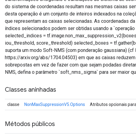
do sistema de coordenadas resultam nas mesmas caixas send
desta operação é um conjunto de inteiros indexados na coleç
que representam as caixas selecionadas. As coordenadas da 
índices selecionados podem ser obtidas usando a `operação t
selected_indices = tf.image.non_max_suppression_v2(boxes
iou_threshold, score_threshold) selected_boxes = tf.gather
suporta um modo Soft-NMS (com ponderação gaussiana) (cf Bo
https://arxiv.org/abs/1704.04503) em que as caixas reduzem 
sobrepostas em vez de fazer com que sejam podadas diretame
NMS, defina o parâmetro `soft_nms_sigma` para ser maior qu
Classes aninhadas
classe
NonMaxSuppressionV5.Options
Atributos opcionais par
Métodos públicos