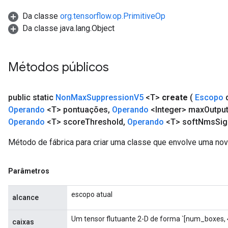
ize
Da classe
org.tensorflow.op.PrimitiveOp
Da classe java.lang.Object
Métodos públicos
public static
Non
Max
Suppression
V5
<T>
create
(
Escopo
Operando
<T> pontuações
,
Operando
<Integer> max
Outpu
Operando
<T> score
Threshold
,
Operando
<T> soft
Nms
Si
Método de fábrica para criar uma classe que envolve uma n
Parâmetros
escopo atual
alcance
Um tensor flutuante 2-D de forma `[num_boxes, 4
caixas