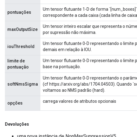
Um tensor flutuante 1-D de forma `[num_boxes]
pontuações
correspondente a cada caixa (cada linha de caixa
Um tensor inteiro escalar que representa o núm
maxOutputSize
por supressão não máxima.
Um tensor flutuante 0-D representando o limite 
iouThreshold
demais em relação à IOU.
Um tensor flutuante 0-D representando o limite 
limite de
base na pontuação.
pontuação
Um tensor flutuante 0-D representando o parâmet
softNmsSigma
(cf https://arxiv.org/abs/1704.04503). Quando `
voltamos ao NMS padrão (hard).
carrega valores de atributos opcionais
opções
Devoluções
uma nova instância de NonMaxSuppressionV5