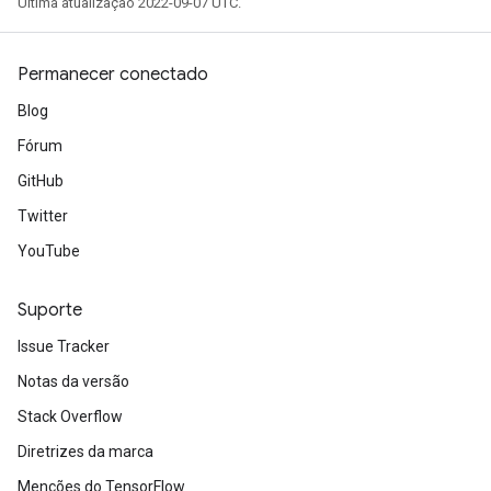
Última atualização 2022-09-07 UTC.
rs
eters
Permanecer conectado
ntumParameters
Blog
ters
Fórum
ropParameters
s
GitHub
atorParameters
Twitter
ghtParameters
YouTube
meters
adParameters
rameters
Suporte
eters
Issue Tracker
ientDescentParameters
Notas da versão
Stack Overflow
Diretrizes da marca
Menções do TensorFlow