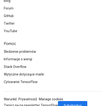
Blog
s
Forum
atorParameters
GitHub
ghtParameters
meters
Twitter
adParameters
YouTube
rameters
eters
Pomoc
ientDescentParameters
Śledzenie problemów
Informacje o wersji
Stack Overflow
Wytyczne dotyczące marki
Cytowanie TensorFlow
Warunki
Prywatność
Manage cookies
Subskrybuj
Zapisz się na newsletter TensorFlow