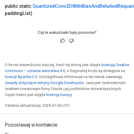
public static
Quantized
Conv2DWith
Bias
And
Relu
And
Requan
padding
List)
Czy te wskazówki były pomocne?
O ile nie stwierdzono inaczej, treść tej strony jest objęta
licencją Creative
Commons – uznanie autorstwa 4.0
, a fragmenty kodu są dostępne na
licencji Apache 2.0
. Szczegółowe informacje na ten temat zawierają
m
zasady dotyczące witryny Google Developers
. Java jest zastrzeżonym
znakiem towarowym firmy Oracle i jej podmiotów stowarzyszonych.
Część treści jest objęta
licencją numpy
.
rs
Ostatnia aktualizacja: 2025-07-26 UTC.
eters
ntumParameters
Pozostawaj w kontakcie
ters
ropParameters