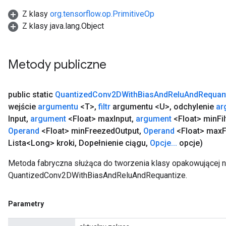
Z klasy
org.tensorflow.op.PrimitiveOp
Z klasy java.lang.Object
Metody publiczne
public static
Quantized
Conv2DWith
Bias
And
Relu
And
Requan
wejście
argumentu
<T>
,
filtr
argumentu <U>
,
odchylenie
ar
Input
,
argument
<Float> max
Input
,
argument
<Float> min
Fil
Operand
<Float> min
Freezed
Output
,
Operand
<Float> max
Lista<Long> kroki
,
Dopełnienie ciągu
,
Opcje
.
.
.
opcje)
Metoda fabryczna służąca do tworzenia klasy opakowującej 
QuantizedConv2DWithBiasAndReluAndRequantize.
Parametry