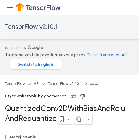
TensorFlow v2.10.1
Ta strona została przetłumaczona przez
Cloud Translation API
.
TensorFlow
API
TensorFlow v2.10.1
Java
ize
Czy te wskazówki były pomocne?
Quantized
Conv2DWith
Bias
And
Relu
And
Requantize
Requantize
Na tej stronie