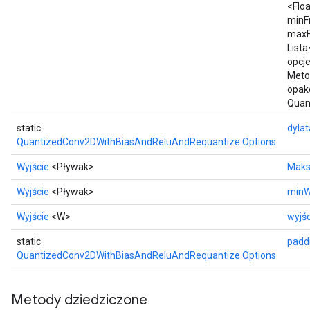
<Floa
minF
maxF
List
opcje
Meto
opak
Quan
static
dylat
QuantizedConv2DWithBiasAndReluAndRequantize.Options
Wyjście
<Pływak>
Maks
Wyjście
<Pływak>
minW
Wyjście
<W>
wyjśc
static
padd
QuantizedConv2DWithBiasAndReluAndRequantize.Options
Metody dziedziczone