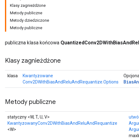
Klasy zagnieżdżone
Metody publiczne
ize
Metody dziedziczone
AndReluAndRequantize
Metody publiczne
u
uAndRequantize
publiczna klasa końcowa
QuantizedConv2DWithBiasAndRe
Klasy zagnieżdżone
AndRelu
AndReluAndRequantize
klasa
Kwantyzowane
Opcjona
Bias
A
ize
Conv2DWithBiasAndReluAndRequantize.Options
Requantize
Metody publiczne
ize
statyczny <W, T, U, V>
utwó
KwantyzowanyConv2DWithBiasAndReluAndRequantize
Argu
<W>
Argu
maxI