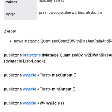
aktualny zakres
zakres
przenosi opcjonalne wartości atrybutów
opcje
Zwroty
nowa instancja QuantizedConv2DWithBiasAndReluAndR
publiczne
statyczne
dylatacje
Quantized
Conv2DWith
Bias
A
(dylatacje List<Long>)
publiczne
wyjście
<Float>
max
Output
()
publiczne
wyjście
<Float>
min
Output
()
publiczne
wyjście
<W>
wyjście
()