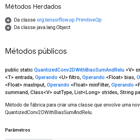
Métodos Herdados
Da classe
org.tensorflow.op.PrimitiveOp
Da classe java.lang.Object
Métodos públicos
public static
Quantized
Conv2DWith
Bias
Sum
And
Relu
<V>
c
<T> entrada
,
Operando
<U> filtro
,
Operando
<Float> bias
,
O
<Float> max
Input
,
Operando
<Float> min
Filter
,
Operando
<F
summand
,
Class<V> out
Type
,
List<Long> strides
,
String p
Método de fábrica para criar uma classe que envolve uma no
QuantizedConv2DWithBiasSumAndRelu.
Parâmetros