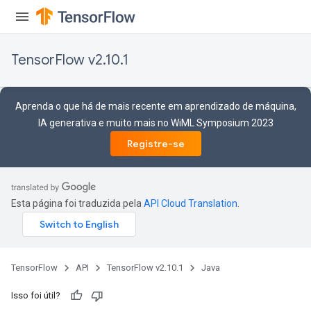
TensorFlow v2.10.1
Aprenda o que há de mais recente em aprendizado de máquina,
IA generativa e muito mais no WiML Symposium 2023
Registre-se
ize
Esta página foi traduzida pela
API Cloud Translation
.
Requantize
ize
TensorFlow
API
TensorFlow v2.10.1
Java
AndReluAndRequantize
u
Isso foi útil?