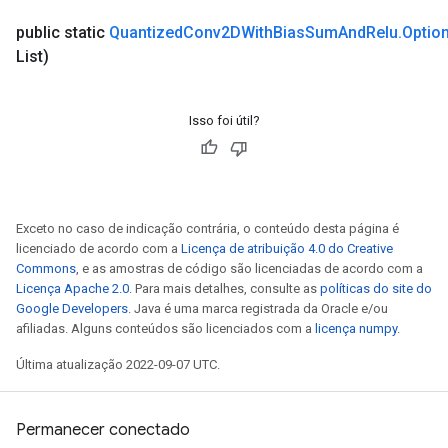
public static
Quantized
Conv2DWith
Bias
Sum
And
Relu
.
Optio
List)
Isso foi útil?
m
Exceto no caso de indicação contrária, o conteúdo desta página é
licenciado de acordo com a
Licença de atribuição 4.0 do Creative
Commons
, e as amostras de código são licenciadas de acordo com a
rs
Licença Apache 2.0
. Para mais detalhes, consulte as
políticas do site do
eters
Google Developers
. Java é uma marca registrada da Oracle e/ou
ntumParameters
afiliadas. Alguns conteúdos são licenciados com a
licença numpy
.
ters
Última atualização 2022-09-07 UTC.
ropParameters
s
atorParameters
Permanecer conectado
ghtParameters