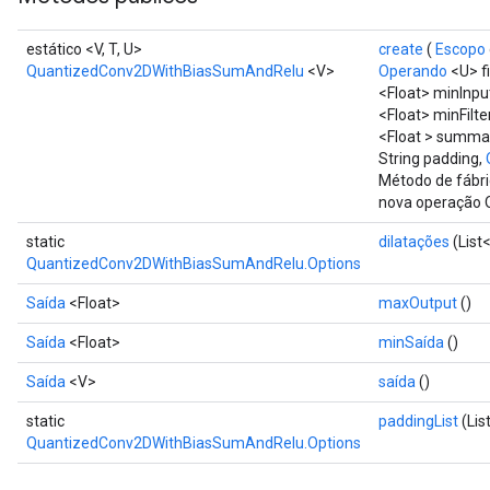
estático <V, T, U>
create
(
Escopo
QuantizedConv2DWithBiasSumAndRelu
<V>
Operando
<U> fi
<Float> minInpu
<Float> minFilte
<Float > summan
String padding,
Método de fábri
nova operação
static
dilatações
(List
QuantizedConv2DWithBiasSumAndRelu.Options
Saída
<Float>
maxOutput
()
Saída
<Float>
minSaída
()
Saída
<V>
saída
()
static
paddingList
(Lis
QuantizedConv2DWithBiasSumAndRelu.Options