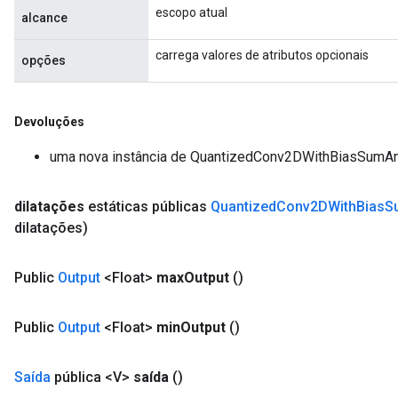
escopo atual
alcance
carrega valores de atributos opcionais
opções
Devoluções
uma nova instância de QuantizedConv2DWithBiasSumA
dilatações
estáticas públicas
Quantized
Conv2DWith
Bias
S
dilatações)
Public
Output
<Float>
max
Output
()
Public
Output
<Float>
min
Output
()
Saída
pública <V>
saída
()