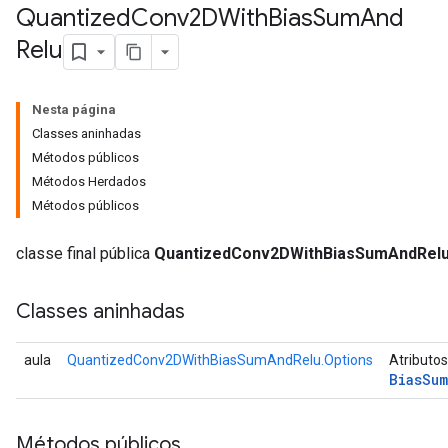
Quantized
Conv2DWith
Bias
Sum
And
Relu
uAndRequantize
Nesta página
AndRelu
Classes aninhadas
AndReluAndRequantize
Métodos públicos
Métodos Herdados
ize
Métodos públicos
Requantize
classe final pública
QuantizedConv2DWithBiasSumAndRel
ize
Classes aninhadas
aula
QuantizedConv2DWithBiasSumAndRelu.Options
Atributos
Bias
Sum
Métodos públicos