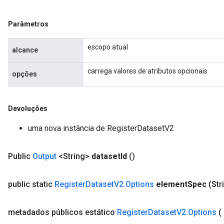
Parâmetros
escopo atual
alcance
carrega valores de atributos opcionais
opções
Devoluções
uma nova instância de RegisterDatasetV2
Public
Output
<String>
dataset
Id
()
public static
Register
Dataset
V2
.
Options
element
Spec
(Str
metadados
públicos estático
Register
Dataset
V2
.
Options
(