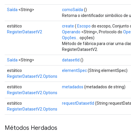
Saída
<String>
comoSaída
()
Retorna o identificador simbólico de 
estático
create
(
Escopo
do escopo, Conjunto
RegisterDatasetV2
Operando
<String>, Protocolo do
Ope
Opções...
opções)
Método de fábrica para criar uma cl
RegisterDatasetV2.
Saída
<String>
datasetId
()
estático
elementSpec
(String elementSpec)
RegisterDatasetV2.Options
estático
metadados
(metadados de string)
RegisterDatasetV2.Options
estático
requestDatasetId
(String requestData
m
RegisterDatasetV2.Options
Métodos Herdados
rs