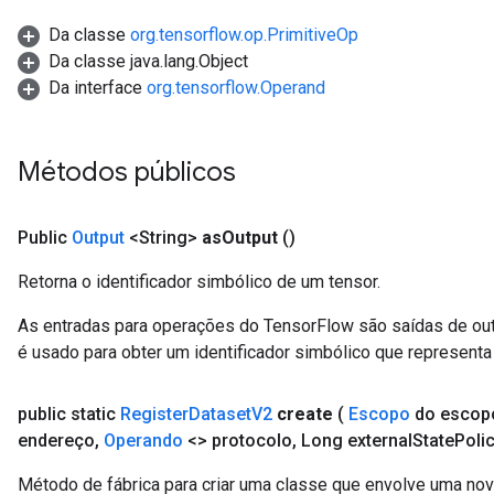
eters
Da classe
org.tensorflow.op.PrimitiveOp
ntumParameters
Da classe java.lang.Object
ters
Da interface
org.tensorflow.Operand
ropParameters
s
atorParameters
Métodos públicos
ghtParameters
meters
Public
Output
<String>
as
Output
()
adParameters
rameters
Retorna o identificador simbólico de um tensor.
eters
ientDescentParameters
As entradas para operações do TensorFlow são saídas de ou
é usado para obter um identificador simbólico que representa 
public static
Register
Dataset
V2
create
(
Escopo
do escop
endereço
,
Operando
<> protocolo
,
Long external
State
Poli
Método de fábrica para criar uma classe que envolve uma no