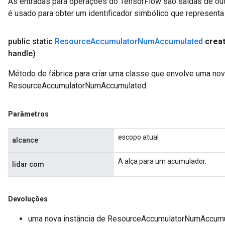
As entradas para operações do TensorFlow são saídas de ou
rameters
é usado para obter um identificador simbólico que representa 
eters
ientDescentParameters
public static
Resource
Accumulator
Num
Accumulated
crea
handle)
Método de fábrica para criar uma classe que envolve uma no
ResourceAccumulatorNumAccumulated.
Parâmetros
escopo atual
alcance
A alça para um acumulador.
lidar com
Devoluções
uma nova instância de ResourceAccumulatorNumAccum