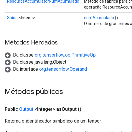
ResourceAccumulatorNumAcumulado
Método de fábrica para c
operação ResourceAccu
Saída
<Inteiro>
numAcumulado
()
O número de gradientes 
Métodos Herdados
m
Da classe
org.tensorflow.op.PrimitiveOp
Da classe java.lang.Object
rs
Da interface
org.tensorflow.Operand
eters
ntumParameters
ters
Métodos públicos
ropParameters
s
Public
Output
<Integer>
as
Output
()
atorParameters
ghtParameters
Retorna o identificador simbólico de um tensor.
meters
adParameters