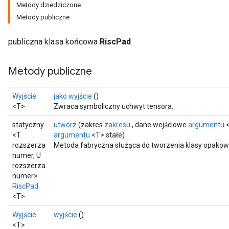
Metody dziedziczone
Metody publiczne
publiczna klasa końcowa
RiscPad
Metody publiczne
Wyjście
jako wyjście
()
<T>
Zwraca symboliczny uchwyt tensora.
statyczny
utwórz
(zakres
zakresu
, dane wejściowe
argumentu
<
<T
argumentu
<T> stałe)
rozszerza
Metoda fabryczna służąca do tworzenia klasy opakow
numer, U
rozszerza
numer>
RiscPad
<T>
Wyjście
wyjście
()
<T>