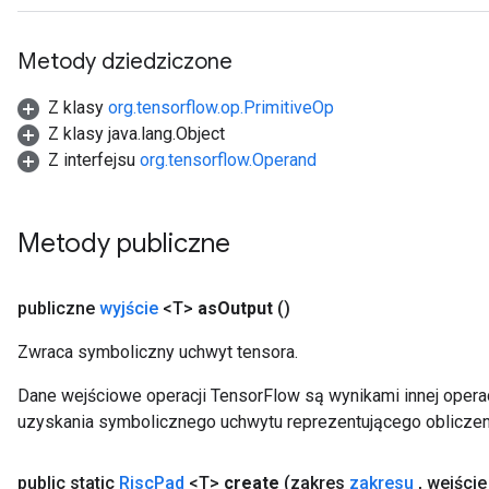
Metody dziedziczone
Z klasy
org.tensorflow.op.PrimitiveOp
Z klasy java.lang.Object
Z interfejsu
org.tensorflow.Operand
Metody publiczne
publiczne
wyjście
<T>
as
Output
()
Zwraca symboliczny uchwyt tensora.
Dane wejściowe operacji TensorFlow są wynikami innej operac
uzyskania symbolicznego uchwytu reprezentującego obliczen
public static
Risc
Pad
<T>
create
(zakres
zakresu
,
wejści