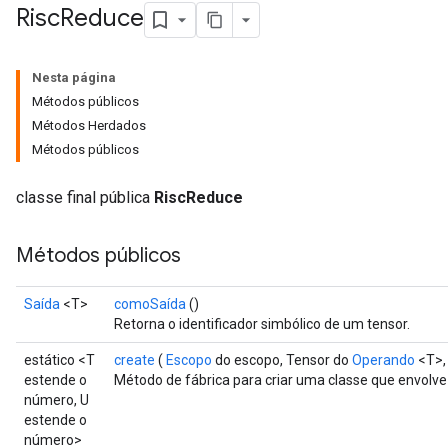
Risc
Reduce
Nesta página
Métodos públicos
Métodos Herdados
Métodos públicos
classe final pública
RiscReduce
Métodos públicos
Saída
<T>
comoSaída
()
Retorna o identificador simbólico de um tensor.
estático <T
create
(
Escopo
do escopo, Tensor do
Operando
<T>,
estende o
Método de fábrica para criar uma classe que envol
número, U
estende o
número>