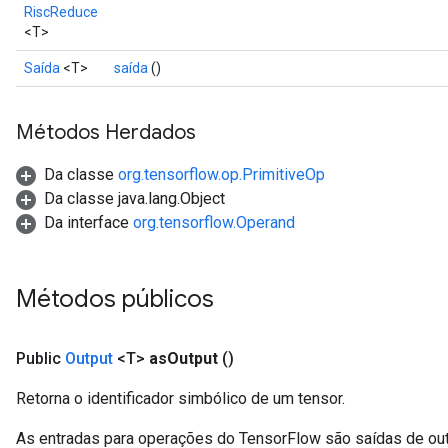
RiscReduce
<T>
Saída
<T>
saída
()
Métodos Herdados
Da classe
org.tensorflow.op.PrimitiveOp
Da classe java.lang.Object
Da interface
org.tensorflow.Operand
Métodos públicos
Public
Output
<T>
as
Output
()
Retorna o identificador simbólico de um tensor.
As entradas para operações do TensorFlow são saídas de ou