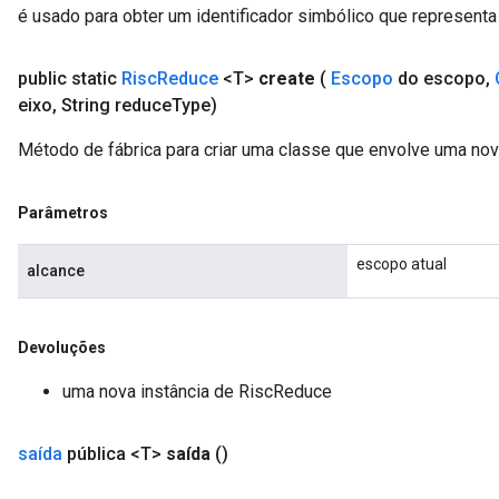
é usado para obter um identificador simbólico que representa 
public static
Risc
Reduce
<T>
create
(
Escopo
do escopo
,
eixo
,
String reduce
Type)
Método de fábrica para criar uma classe que envolve uma no
Parâmetros
escopo atual
alcance
Devoluções
uma nova instância de RiscReduce
saída
pública <T>
saída
()