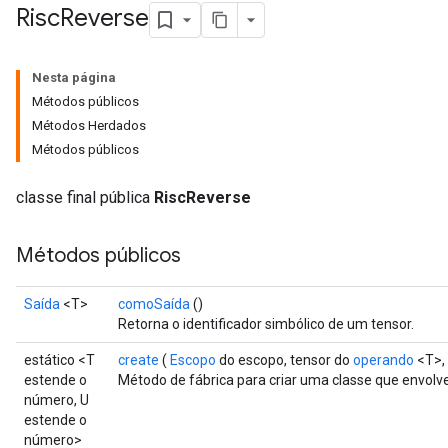
Risc
Reverse
Nesta página
Métodos públicos
Métodos Herdados
Métodos públicos
classe final pública
RiscReverse
Métodos públicos
Saída
<T>
comoSaída
()
Retorna o identificador simbólico de um tensor.
estático <T
create
(
Escopo
do escopo, tensor do
operando
<T>,
estende o
Método de fábrica para criar uma classe que envol
número, U
estende o
número>