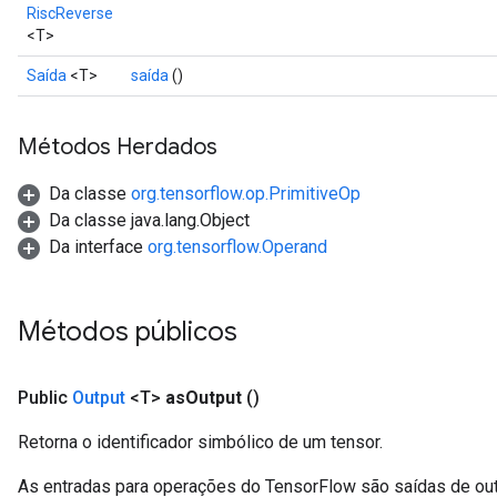
RiscReverse
<T>
Saída
<T>
saída
()
Métodos Herdados
Da classe
org.tensorflow.op.PrimitiveOp
Da classe java.lang.Object
Da interface
org.tensorflow.Operand
Métodos públicos
Public
Output
<T>
as
Output
()
Retorna o identificador simbólico de um tensor.
As entradas para operações do TensorFlow são saídas de ou