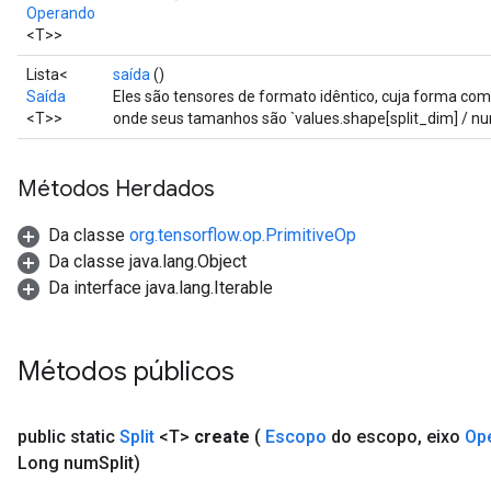
Operando
<T>>
Lista<
saída
()
Saída
Eles são tensores de formato idêntico, cuja forma comb
<T>>
onde seus tamanhos são `values.shape[split_dim] / num
Métodos Herdados
Da classe
org.tensorflow.op.PrimitiveOp
Da classe java.lang.Object
Da interface java.lang.Iterable
x
Métodos públicos
public static
Split
<T>
create
(
Escopo
do escopo
,
eixo
Op
Long num
Split)