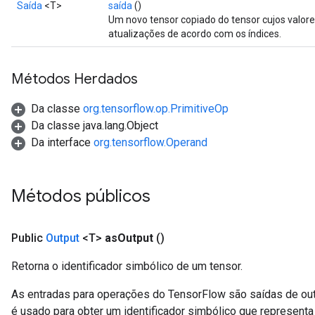
Saída
<T>
saída
()
Um novo tensor copiado do tensor cujos valore
atualizações de acordo com os índices.
Métodos Herdados
Da classe
org.tensorflow.op.PrimitiveOp
Da classe java.lang.Object
Da interface
org.tensorflow.Operand
Métodos públicos
Public
Output
<T>
as
Output
()
Retorna o identificador simbólico de um tensor.
As entradas para operações do TensorFlow são saídas de ou
é usado para obter um identificador simbólico que representa 