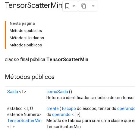
Tensor
Scatter
Min
Nesta página
Métodos públicos
Métodos Herdados
Métodos públicos
classe final pública
TensorScatterMin
Métodos públicos
Saída
<T>
comoSaída
()
Retorna o identificador simbólico de um tensor
estático <T, U
create
(
Escopo
do escopo, tensor do
operand
estende Número>
do
operando
<T>)
TensorScatterMin
Método de fábrica para criar uma classe que
<T>
TensorScatterMin.