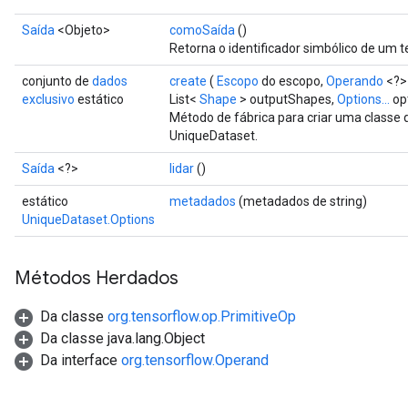
Saída
<Objeto>
comoSaída
()
Retorna o identificador simbólico de um t
conjunto de
dados
create
(
Escopo
do escopo,
Operando
<?> 
exclusivo
estático
List<
Shape
> outputShapes,
Options...
op
Método de fábrica para criar uma classe
UniqueDataset.
Saída
<?>
lidar
()
estático
metadados
(metadados de string)
UniqueDataset.Options
Métodos Herdados
Da classe
org.tensorflow.op.PrimitiveOp
Da classe java.lang.Object
Da interface
org.tensorflow.Operand