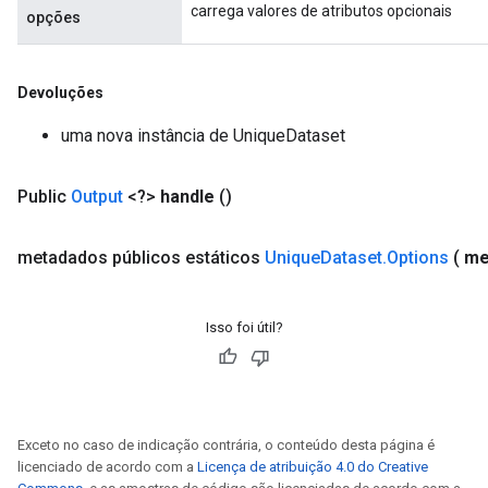
carrega valores de atributos opcionais
opções
Devoluções
uma nova instância de UniqueDataset
Public
Output
<?>
handle
()
metadados
públicos estáticos
Unique
Dataset
.
Options
(
me
Isso foi útil?
Exceto no caso de indicação contrária, o conteúdo desta página é
licenciado de acordo com a
Licença de atribuição 4.0 do Creative