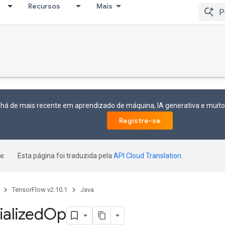
Recursos
Mais
 há de mais recente em aprendizado de máquina, IA generativa e mui
Registre-se
Esta página foi traduzida pela
API Cloud Translation
.
TensorFlow v2.10.1
Java
tialized
Op