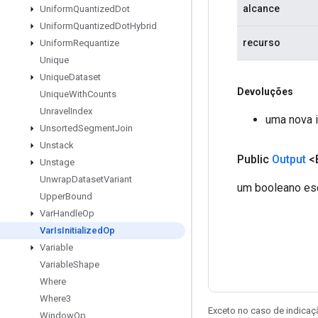
alcance
Uniform
Quantized
Dot
Uniform
Quantized
Dot
Hybrid
recurso
Uniform
Requantize
Unique
Unique
Dataset
Devoluções
Unique
With
Counts
Unravel
Index
uma nova i
Unsorted
Segment
Join
Unstack
Public
Output
<
Unstage
Unwrap
Dataset
Variant
um booleano esca
Upper
Bound
Var
Handle
Op
Var
Is
Initialized
Op
Variable
Variable
Shape
Where
Where3
Exceto no caso de indicaç
Window
Op