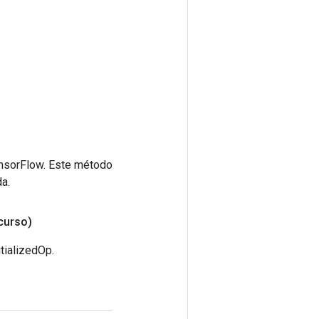
ensorFlow. Este método
a.
curso)
tializedOp.