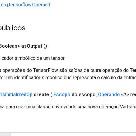
e
org.tensorflow.Operand
públicos
Boolean>
as
Output
()
ficador simbólico de um tensor.
a operações do TensorFlow são saídas de outra operação do T
er um identificador simbólico que representa o cálculo da entrad
r
Is
Initialized
Op
create
(
Escopo
do escopo
,
Operando
<?> re
ca para criar uma classe envolvendo uma nova operação VarIsIni