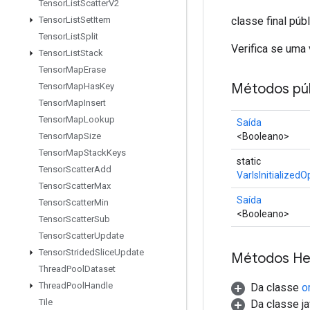
Tensor
List
Scatter
V2
classe final púb
Tensor
List
Set
Item
Tensor
List
Split
Verifica se uma 
Tensor
List
Stack
Tensor
Map
Erase
Métodos púb
Tensor
Map
Has
Key
Tensor
Map
Insert
Tensor
Map
Lookup
Saída
<Booleano>
Tensor
Map
Size
Tensor
Map
Stack
Keys
static
Tensor
Scatter
Add
VarIsInitializedO
Tensor
Scatter
Max
Saída
Tensor
Scatter
Min
<Booleano>
Tensor
Scatter
Sub
Tensor
Scatter
Update
Tensor
Strided
Slice
Update
Métodos He
Thread
Pool
Dataset
Thread
Pool
Handle
Da classe
o
Tile
Da classe ja