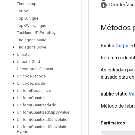
Timestamp
Da interfac
To
Bool
Top
KUnique
Métodos 
Top
KWith
Unique
Tpu
Handle
To
Proto
Key
Tridiagonal
Mat
Mul
Public
Output
<
Tridiagonal
Solve
Unbatch
Retorna o identi
Unbatch
Grad
Uncompress
Element
As entradas par
Unicode
Decode
é usado para obt
Unicode
Encode
Uniform
Dequantize
public static
Va
Uniform
Quantize
Uniform
Quantized
Add
Método de fábri
Uniform
Quantized
Clip
By
Value
Uniform
Quantized
Convolution
Parâmetros
Uniform
Quantized
Convolution
Hybrid