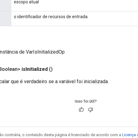
escopo atual
o identificador de recursos de entrada.
nstância de VarIsInitializedOp
Boolean>
is
Initialized
()
lar que é verdadeiro se a variável foi inicializada.
Isso foi útil?
ão contrária, o conteúdo desta página é licenciado de acordo com a
Licença 