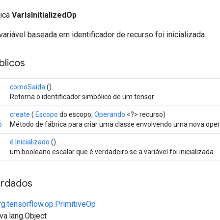
lica
VarIsInitializedOp
variável baseada em identificador de recurso foi inicializada.
licos
comoSaída
()
Retorna o identificador simbólico de um tensor.
create
(
Escopo
do escopo,
Operando
<?> recurso)
p
Método de fábrica para criar uma classe envolvendo uma nova opera
é Inicializado
()
um booleano escalar que é verdadeiro se a variável foi inicializada.
rdados
rg.tensorflow.op.PrimitiveOp
va.lang.Object