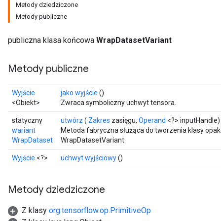
Metody dziedziczone
Metody publiczne
publiczna klasa końcowa
WrapDatasetVariant
Metody publiczne
Wyjście
jako wyjście
()
<Obiekt>
Zwraca symboliczny uchwyt tensora.
statyczny
utwórz
(
Zakres
zasięgu,
Operand
<?> inputHandle)
wariant
Metoda fabryczna służąca do tworzenia klasy opa
WrapDataset
WrapDatasetVariant.
Wyjście
<?>
uchwyt wyjściowy
()
Metody dziedziczone
Z klasy
org.tensorflow.op.PrimitiveOp