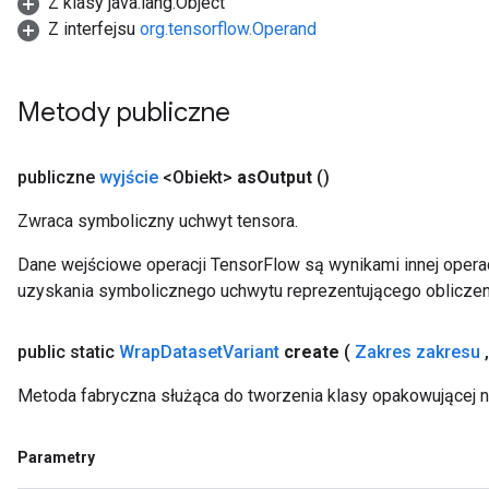
Z klasy java.lang.Object
Z interfejsu
org.tensorflow.Operand
Metody publiczne
publiczne
wyjście
<Obiekt>
as
Output
()
Zwraca symboliczny uchwyt tensora.
Dane wejściowe operacji TensorFlow są wynikami innej operac
uzyskania symbolicznego uchwytu reprezentującego obliczen
public static
Wrap
Dataset
Variant
create
(
Zakres zakresu
,
Metoda fabryczna służąca do tworzenia klasy opakowującej 
Parametry