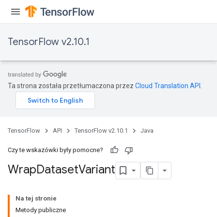
TensorFlow v2.10.1
Ta strona została przetłumaczona przez
Cloud Translation API
.
TensorFlow
API
TensorFlow v2.10.1
Java
Czy te wskazówki były pomocne?
Wrap
Dataset
Variant
Na tej stronie
Metody publiczne