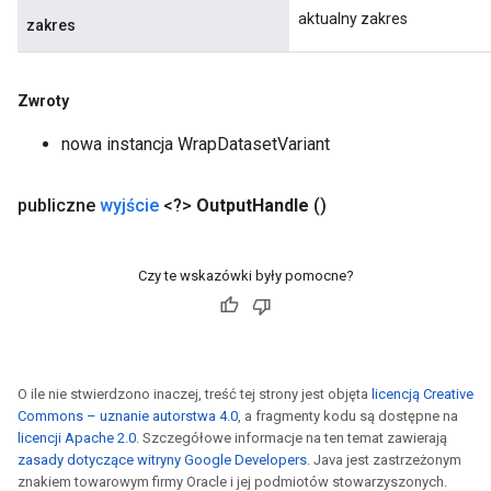
aktualny zakres
zakres
Zwroty
nowa instancja WrapDatasetVariant
publiczne
wyjście
<?>
Output
Handle
()
Czy te wskazówki były pomocne?
O ile nie stwierdzono inaczej, treść tej strony jest objęta
licencją Creative
Commons – uznanie autorstwa 4.0
, a fragmenty kodu są dostępne na
licencji Apache 2.0
. Szczegółowe informacje na ten temat zawierają
zasady dotyczące witryny Google Developers
. Java jest zastrzeżonym
znakiem towarowym firmy Oracle i jej podmiotów stowarzyszonych.