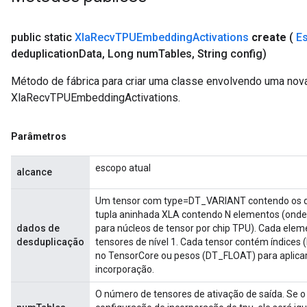
public static
Xla
Recv
TPUEmbedding
Activations
create
(
E
deduplication
Data
,
Long num
Tables
,
String config)
Método de fábrica para criar uma classe envolvendo uma nov
XlaRecvTPUEmbeddingActivations.
Parâmetros
escopo atual
alcance
Um tensor com type=DT_VARIANT contendo os da
tupla aninhada XLA contendo N elementos (onde
dados de
para núcleos de tensor por chip TPU). Cada elem
desduplicação
tensores de nível 1. Cada tensor contém índices
no TensorCore ou pesos (DT_FLOAT) para aplicar
incorporação.
O número de tensores de ativação de saída. Se o 