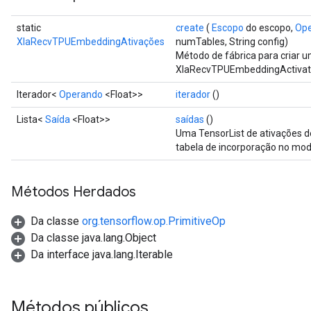
static
create
(
Escopo
do escopo,
Op
XlaRecvTPUEmbeddingAtivações
numTables, String config)
Método de fábrica para criar
XlaRecvTPUEmbeddingActivat
Iterador<
Operando
<Float>>
iterador
()
Lista<
Saída
<Float>>
saídas
()
Uma TensorList de ativações 
tabela de incorporação no mod
Métodos Herdados
Da classe
org.tensorflow.op.PrimitiveOp
Da classe java.lang.Object
Da interface java.lang.Iterable
Métodos públicos