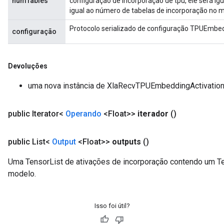
numTables
configuração de incorporação de tpu, ele será ig
igual ao número de tabelas de incorporação no 
Protocolo serializado de configuração TPUEmbe
configuração
Devoluções
uma nova instância de XlaRecvTPUEmbeddingActivatio
public Iterator<
Operando
<Float>>
iterador
()
public List<
Output
<Float>>
outputs
()
Uma TensorList de ativações de incorporação contendo um Te
modelo.
Isso foi útil?