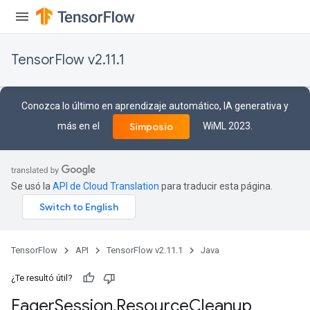
TensorFlow v2.11.1
Conozca lo último en aprendizaje automático, IA generativa y
más en el
WiML 2023.
Simposio
Se usó la
API de Cloud Translation
para traducir esta página.
TensorFlow
API
TensorFlow v2.11.1
Java
¿Te resultó útil?
Eager
Session
.
Resource
Cleanup