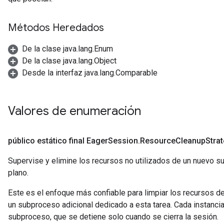
Métodos Heredados
De la clase java.lang.Enum
De la clase java.lang.Object
Desde la interfaz java.lang.Comparable
Valores de enumeración
público estático final Eager
Session
.
Resource
Cleanup
Stra
Supervise y elimine los recursos no utilizados de un nuevo 
plano.
Este es el enfoque más confiable para limpiar los recursos de 
un subproceso adicional dedicado a esta tarea. Cada instanci
subproceso, que se detiene solo cuando se cierra la sesión.