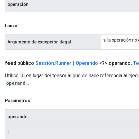
operación
Lanza
si la operación no
Argumento de excepción ilegal
feed
público
Session
.
Runner
(
Operando
<?> operando
,
Te
Utilice
t
en lugar del tensor al que se hace referencia al ejecu
operand
.
Parámetros
operando
t