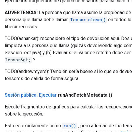
Ejecute los fragmentos de gráfico necesarios para calcular to
ADVERTENCIA:
La persona que llama asume la propiedad d
persona que llama debe llamar
Tensor.close()
en todos lo
liberar recursos.
TODO(ashankar): reconsidere el tipo de devolución aquí. Dos cos
limpieza a la persona que llama (quizás devolviendo algo co
SessionTest.java) y (b) Evaluar si el valor de retorno debe ser 
Tensor&gt;
?
TODO(andrewmyers): También sería bueno si lo que se devuelve
tensores de salida de forma segura.
Sesión pública
.
Ejecutar
run
And
Fetch
Metadata
()
Ejecute fragmentos de gráficos para calcular las recuperacio
sobre la ejecución.
Esto es exactamente como
run()
, pero además de los tens