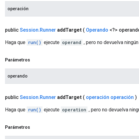
operación
public
Session
.
Runner
add
Target
(
Operando
<?> operand
Haga que
run()
ejecute
operand
, pero no devuelva ningú
Parámetros
operando
public
Session
.
Runner
add
Target
(
operación operación
)
Haga que
run()
ejecute
operation
, pero no devuelva nin
Parámetros