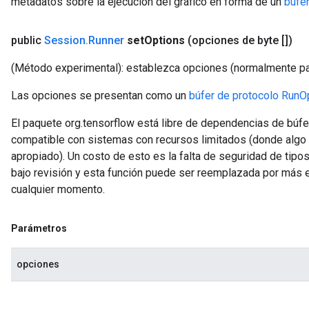
metadatos sobre la ejecución del gráfico en forma de un
búfe
public
Session
.
Runner
set
Options
(opciones de byte [])
(Método experimental): establezca opciones (normalmente par
Las opciones se presentan como un
búfer de protocolo RunO
El paquete org.tensorflow está libre de dependencias de búfe
compatible con sistemas con recursos limitados (donde alg
apropiado). Un costo de esto es la falta de seguridad de tipos
bajo revisión y esta función puede ser reemplazada por más 
cualquier momento.
Parámetros
opciones