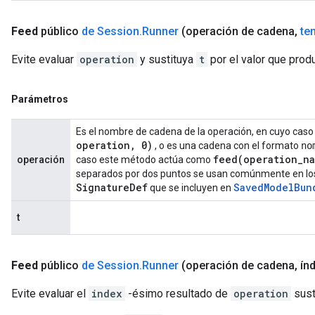
Feed
público
de Session
.
Runner
(operación de cadena
,
te
Evite evaluar
operation
y sustituya
t
por el valor que prod
Parámetros
Es el nombre de cadena de la operación, en cuyo cas
operation
,
0)
, o es una cadena con el formato
no
feed(
operation
_
n
operación
caso este método actúa como
separados por dos puntos se usan comúnmente en los
Signature
Def
Saved
Model
Bun
que se incluyen en
t
Feed
público
de Session
.
Runner
(operación de cadena
,
índ
Evite evaluar el
index
-ésimo resultado de
operation
sust