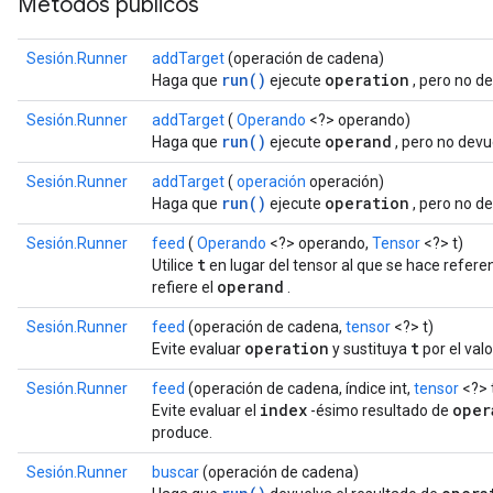
Métodos públicos
Sesión.Runner
addTarget
(operación de cadena)
run()
operation
Haga que
ejecute
, pero no d
Sesión.Runner
addTarget
(
Operando
<?> operando)
run()
operand
Haga que
ejecute
, pero no dev
Sesión.Runner
addTarget
(
operación
operación)
run()
operation
Haga que
ejecute
, pero no d
Sesión.Runner
feed
(
Operando
<?> operando,
Tensor
<?> t)
t
Utilice
en lugar del tensor al que se hace referen
operand
refiere el
.
Sesión.Runner
feed
(operación de cadena,
tensor
<?> t)
operation
t
Evite evaluar
y sustituya
por el val
Sesión.Runner
feed
(operación de cadena, índice int,
tensor
<?> 
index
oper
Evite evaluar el
-ésimo resultado de
produce.
Sesión.Runner
buscar
(operación de cadena)