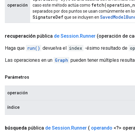
fetch(
operation
_
n
operación
caso este método actúa como
separados por dos puntos se usan comúnmente en los
Signature
Def
Saved
Model
Bun
que se incluyen en
recuperación
pública
de Session
.
Runner
(operación de c
Haga que
run()
devuelva el
index
-ésimo resultado de
o
Las operaciones en un
Graph
pueden tener múltiples result
Parámetros
operación
índice
búsqueda
pública
de Session
.
Runner
(
operando
<?> oper