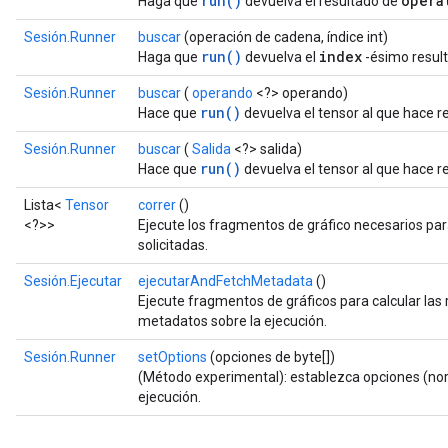
run()
opera
Haga que
devuelva el resultado de
Sesión.Runner
buscar
(operación de cadena, índice int)
run()
index
Haga que
devuelva el
-ésimo resul
Sesión.Runner
buscar
(
operando
<?> operando)
run()
Hace que
devuelva el tensor al que hace re
Sesión.Runner
buscar
(
Salida
<?> salida)
run()
Hace que
devuelva el tensor al que hace r
Lista<
Tensor
correr
()
<?>>
Ejecute los fragmentos de gráfico necesarios par
solicitadas.
Sesión.Ejecutar
ejecutarAndFetchMetadata
()
Ejecute fragmentos de gráficos para calcular las 
metadatos sobre la ejecución.
Sesión.Runner
setOptions
(opciones de byte[])
(Método experimental): establezca opciones (no
ejecución.