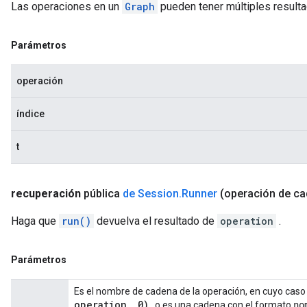
Las operaciones en un
Graph
pueden tener múltiples result
Parámetros
operación
índice
t
recuperación
pública
de Session
.
Runner
(operación de c
Haga que
run()
devuelva el resultado de
operation
.
Parámetros
Es el nombre de cadena de la operación, en cuyo cas
operation
,
0)
, o es una cadena con el formato
no