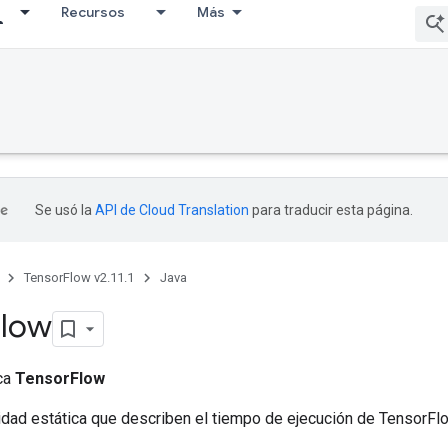
Recursos
Más
Se usó la
API de Cloud Translation
para traducir esta página.
TensorFlow v2.11.1
Java
Flow
ica
TensorFlow
idad estática que describen el tiempo de ejecución de TensorFl