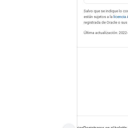
Salvo que se indique lo con
están sujetos a la
licencia
registrada de Oracle o sus 
Última actualización: 2022
Mantente conectado
Blog
Foro
GitHub
Twitter
YouTube