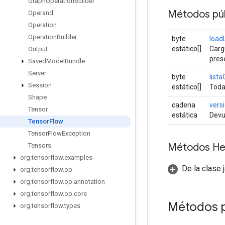
Graph
Operation
Builder
Métodos púb
Operand
Operation
Operation
Builder
byte
load
estático[]
Carg
Output
pres
Saved
Model
Bundle
Server
byte
list
Session
estático[]
Toda
Shape
cadena
vers
Tensor
estática
Devu
Tensor
Flow
Tensor
Flow
Exception
Métodos He
Tensors
org
.
tensorflow
.
examples
De la clase 
org
.
tensorflow
.
op
org
.
tensorflow
.
op
.
annotation
org
.
tensorflow
.
op
.
core
Métodos 
org
.
tensorflow
.
types