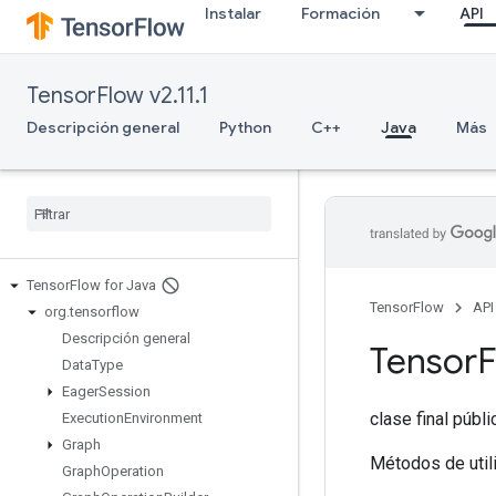
Instalar
Formación
API
TensorFlow v2.11.1
Descripción general
Python
C++
Java
Más
Tensor
Flow for Java
TensorFlow
API
org
.
tensorflow
Descripción general
Tensor
Data
Type
Eager
Session
clase final públ
Execution
Environment
Graph
Métodos de util
Graph
Operation