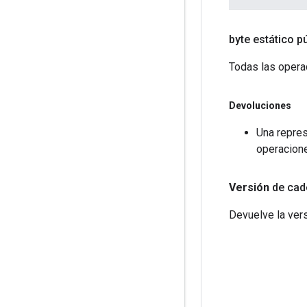
byte estático pú
Todas las opera
Devoluciones
Una repres
operacion
Versión
de cad
Devuelve la ver