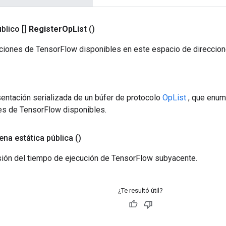
blico []
Register
Op
List
()
ciones de TensorFlow disponibles en este espacio de direccion
entación serializada de un búfer de protocolo
OpList
, que enum
es de TensorFlow disponibles.
ena estática pública
()
sión del tiempo de ejecución de TensorFlow subyacente.
¿Te resultó útil?