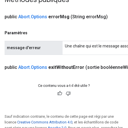
public
Abort
.
Options
error
Msg
(String error
Msg)
Paramètres
Une chaîne qui est le message assoc
message d'erreur
public
Abort
.
Options
exit
Without
Error
(sortie booléenne
Wi
Ce contenu vous a-t-il été utile ?
Sauf indication contraire, le contenu de cette page est régi par une
licence
Creative Commons Attribution 4.0
, et les échantillons de code
sont régis par une licence
Apache 2.0
. Pour en savoir plus, consultez les