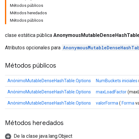
Métodos públicos
Métodos heredados
rs
Métodos públicos
clase estática pública
AnonymousMutableDenseHashTable
Atributos opcionales para
AnonymousMutableDenseHashTa
Métodos públicos
AnónimoMutableDenseHashTable.Options
NumBuckets iniciales
AnónimoMutableDenseHashTable.Options
maxLoadFactor
(maxL
AnónimoMutableDenseHashTable.Options
valorForma
(
Forma
va
Métodos heredados
De la clase java.lang.Object