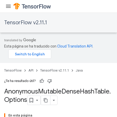
TensorFlow v2.11.1
Esta página se ha traducido con
Cloud Translation API
.
TensorFlow
API
TensorFlow v2.11.1
Java
¿Te ha resultado útil?
Anonymous
Mutable
Dense
Hash
Table
.
Options
En esta página