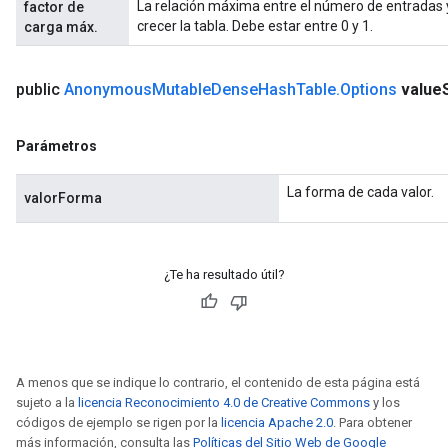
La relación máxima entre el número de entradas 
factor de
crecer la tabla. Debe estar entre 0 y 1.
carga máx.
public
Anonymous
Mutable
Dense
Hash
Table
.
Options
value
Parámetros
La forma de cada valor.
valorForma
¿Te ha resultado útil?
t
A menos que se indique lo contrario, el contenido de esta página está
sujeto a la
licencia Reconocimiento 4.0 de Creative Commons
y los
códigos de ejemplo se rigen por la
licencia Apache 2.0
. Para obtener
más información, consulta las
Políticas del Sitio Web de Google
source