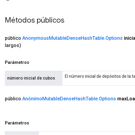
Métodos públicos
público
Anonymous
Mutable
Dense
Hash
Table
.
Options
inicia
largos)
Parámetros
El número inicial de depósitos de la 
número inicial de cubos
público
Anónimo
Mutable
Dense
Hash
Table
.
Options
max
Loa
Parámetros