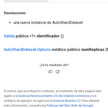
Devoluciones
una nueva instancia de AutoShardDataset
Salida
pública <?>
identificador
()
Auto
Shard
Dataset
.
Options
estático público
num
Replicas
(
¿Te ha resultado útil?
A menos que se indique lo contrario, el contenido de esta página está
sujeto a la
licencia Reconocimiento 4.0 de Creative Commons
y los
códigos de ejemplo se rigen por la
licencia Apache 2.0
. Para obtener
más información, consulta las
Políticas del Sitio Web de Google