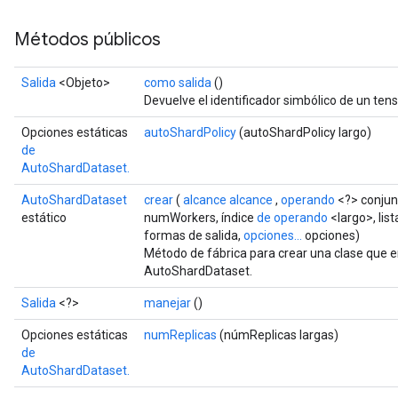
Métodos públicos
Salida
<Objeto>
como salida
()
Devuelve el identificador simbólico de un tens
Opciones estáticas
autoShardPolicy
(autoShardPolicy largo)
de
AutoShardDataset.
AutoShardDataset
crear
(
alcance alcance
,
operando
<?> conjun
estático
numWorkers, índice
de operando
<largo>, list
formas de salida,
opciones...
opciones)
Método de fábrica para crear una clase que 
t
AutoShardDataset.
Salida
<?>
manejar
()
Opciones estáticas
numReplicas
(númReplicas largas)
de
AutoShardDataset.
source