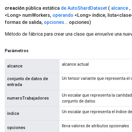
creación
pública estática
de Auto
Shard
Dataset
(
alcance
,
<Long> num
Workers
,
operando
<Long> índice
,
lista<clase
formas de salida
,
opciones
.
.
.
opciones)
ureSplit
Método de fábrica para crear una clase que envuelve una nue
Parámetros
alcance actual
alcance
Un tensor variante que representa el 
conjunto de datos de
entrada
Un escalar que representa la cantidad 
numeroTrabajadores
conjunto de datos.
Un escalar que representa el índice d
índice
lleva valores de atributos opcionales
opciones