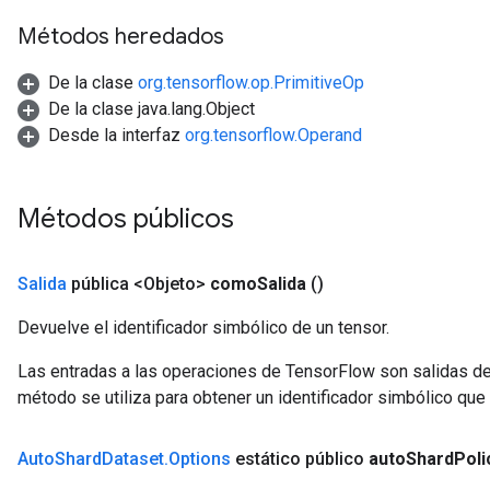
Métodos heredados
leOp
De la clase
org.tensorflow.op.PrimitiveOp
De la clase java.lang.Object
Desde la interfaz
org.tensorflow.Operand
Métodos públicos
Salida
pública <Objeto>
como
Salida
()
Devuelve el identificador simbólico de un tensor.
Las entradas a las operaciones de TensorFlow son salidas de
método se utiliza para obtener un identificador simbólico que 
Flush
Auto
Shard
Dataset
.
Options
estático público
auto
Shard
Poli
eHandleOp