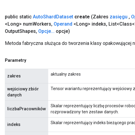
public static
Auto
Shard
Dataset
create
(Zakres
zasięgu
,
O
<Long> num
Workers
,
Operand
<Long> indeks
,
List<Class<
ureSplit
Output
Shapes
,
Opcje
.
.
.
opcje)
Metoda fabryczna służąca do tworzenia klasy opakowującej 
Parametry
aktualny zakres
zakres
Tensor wariantu reprezentujący wejściowy z
wejściowy zbiór
danych
Skalar reprezentujący liczbę procesów rob
liczbaPracowników
rozprowadzony ten zestaw danych.
Skalar reprezentujący indeks bieżącego pr
indeks