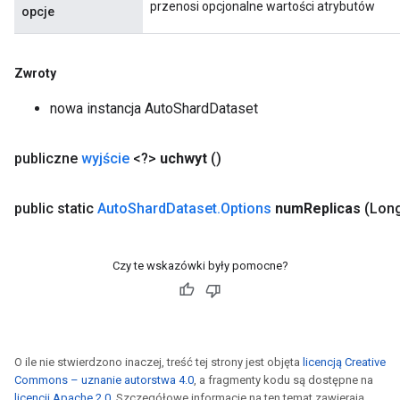
przenosi opcjonalne wartości atrybutów
opcje
Zwroty
nowa instancja AutoShardDataset
publiczne
wyjście
<?>
uchwyt
()
public static
Auto
Shard
Dataset
.
Options
num
Replicas
(Lon
Czy te wskazówki były pomocne?
O ile nie stwierdzono inaczej, treść tej strony jest objęta
licencją Creative
Commons – uznanie autorstwa 4.0
, a fragmenty kodu są dostępne na
licencji Apache 2.0
. Szczegółowe informacje na ten temat zawierają