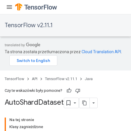
TensorFlow v2.11.1
Ta strona została przetłumaczona przez
Cloud Translation API
.
TensorFlow
API
TensorFlow v2.11.1
Java
Czy te wskazówki były pomocne?
Auto
Shard
Dataset
Na tej stronie
Klasy zagnieżdżone