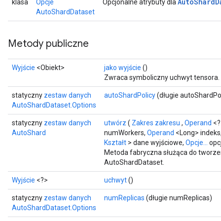
Auto
Shard
D
klasa
Opcje
Opcjonalne atrybuty dla
AutoShardDataset
Metody publiczne
Wyjście
<Obiekt>
jako wyjście
()
Zwraca symboliczny uchwyt tensora.
statyczny
zestaw danych
autoShardPolicy
(długie autoShardPol
AutoShardDataset.Options
statyczny
zestaw danych
utwórz
(
Zakres zakresu
,
Operand
<?
AutoShard
numWorkers,
Operand
<Long> indeks,
Kształt
> dane wyjściowe,
Opcje...
opc
t
Metoda fabryczna służąca do tworze
AutoShardDataset.
Wyjście
<?>
uchwyt
()
statyczny
zestaw danych
numReplicas
(długie numReplicas)
AutoShardDataset.Options
source