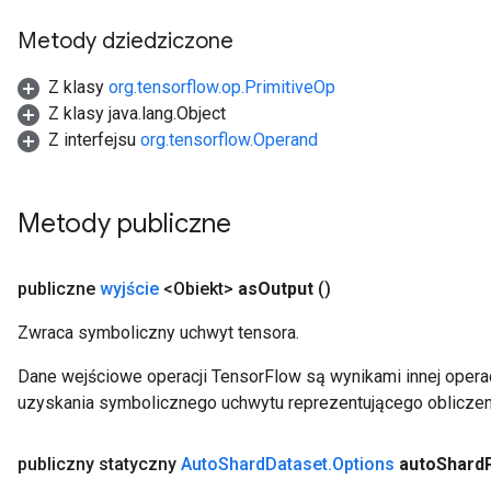
Metody dziedziczone
leOp
Z klasy
org.tensorflow.op.PrimitiveOp
Z klasy java.lang.Object
Z interfejsu
org.tensorflow.Operand
Metody publiczne
publiczne
wyjście
<Obiekt>
as
Output
()
Zwraca symboliczny uchwyt tensora.
Dane wejściowe operacji TensorFlow są wynikami innej operac
uzyskania symbolicznego uchwytu reprezentującego obliczen
Flush
publiczny statyczny
Auto
Shard
Dataset
.
Options
auto
Shard
eHandleOp