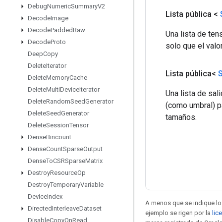
Debug
Numeric
Summary
V2
Lista pública <
Decode
Image
Decode
Padded
Raw
Una lista de te
Decode
Proto
solo que el valo
Deep
Copy
Delete
Iterator
Lista pública<
S
Delete
Memory
Cache
Delete
Multi
Device
Iterator
Una lista de sal
Delete
Random
Seed
Generator
(como umbral) pa
Delete
Seed
Generator
tamaños.
Delete
Session
Tensor
Dense
Bincount
Dense
Count
Sparse
Output
Dense
To
CSRSparse
Matrix
Destroy
Resource
Op
Destroy
Temporary
Variable
Device
Index
A menos que se indique lo 
Directed
Interleave
Dataset
ejemplo se rigen por la
lic
Disable
Copy
On
Read