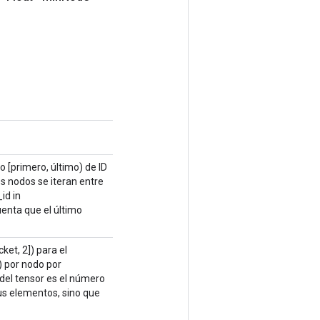
o [primero, último) de ID
s nodos se iteran entre
id in
enta que el último
et, 2]) para el
) por nodo por
 del tensor es el número
sus elementos, sino que