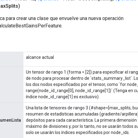
ax
Splits)
ca para crear una clase que envuelve una nueva operación
lculateBestGainsPerFeature.
alcance actual
Un tensor de rango 1 (forma = [2]) para especificar el rang
de nodo para procesar dentro de `stats_summary_list`. Lo
los dos nodos especificados por el tensor, como `for node_
range(node_id_range[0], node_id_range[1])` (Tenga en cu
índice node_id_range[1] es exclusivo).
Una lista de tensores de rango 3 (#shape=[max_splits, buck
resumen de estadísticas acumuladas (gradiente/arpillera
sumenLista
depósitos para cada característica. La primera dimensión
máximo de divisiones y, por lo tanto, no se usarán todos 
solo se usarán los índices especificados por node_ids.