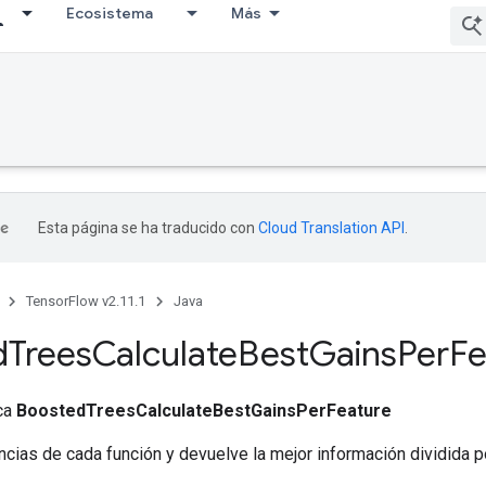
Ecosistema
Más
Esta página se ha traducido con
Cloud Translation API
.
TensorFlow v2.11.1
Java
d
Trees
Calculate
Best
Gains
Per
Fe
ica
BoostedTreesCalculateBestGainsPerFeature
ncias de cada función y devuelve la mejor información dividida po