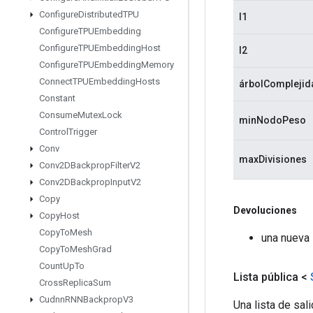
Configure
Distributed
TPU
l1
Configure
TPUEmbedding
Configure
TPUEmbedding
Host
l2
Configure
TPUEmbedding
Memory
Connect
TPUEmbedding
Hosts
árbolComplejid
Constant
Consume
Mutex
Lock
minNodoPeso
Control
Trigger
Conv
maxDivisiones
Conv2DBackprop
Filter
V2
Conv2DBackprop
Input
V2
Copy
Devoluciones
Copy
Host
Copy
To
Mesh
una nueva
Copy
To
Mesh
Grad
Count
Up
To
Lista pública <
Cross
Replica
Sum
Cudnn
RNNBackprop
V3
Una lista de sal