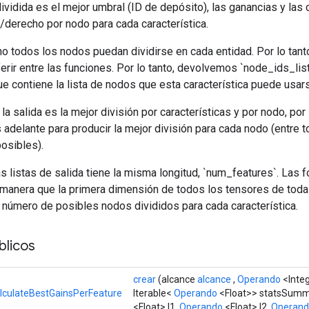
ividida es el mejor umbral (ID de depósito), las ganancias y las
/derecho por nodo para cada característica.
o todos los nodos puedan dividirse en cada entidad. Por lo tanto
rir entre las funciones. Por lo tanto, devolvemos `node_ids_lis
que contiene la lista de nodos que esta característica puede usars
la salida es la mejor división por características y por nodo, por
delante para producir la mejor división para cada nodo (entre t
posibles).
as listas de salida tiene la misma longitud, `num_features`. Las 
manera que la primera dimensión de todos los tensores de todas 
 número de posibles nodos divididos para cada característica.
licos
crear
(alcance
alcance
,
Operando
<Inte
lculateBestGainsPerFeature
Iterable<
Operando
<Float>> statsSumm
<Float> l1,
Operando
<Float> l2,
Operan