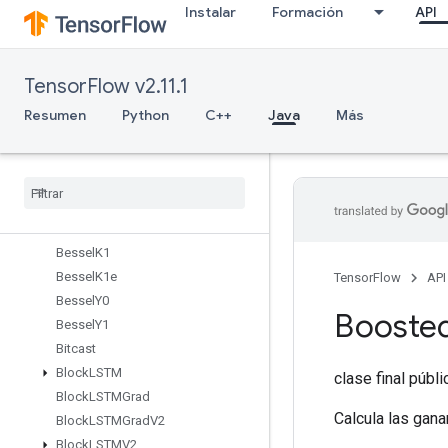
Instalar
Formación
API
BatchMatMulV2
BatchMatMulV3
BatchToSpace
TensorFlow v2.11.1
BatchToSpaceNd
BesselI0
Resumen
Python
C++
Java
Más
BesselI1
Bessel
J0
Bessel
J1
Bessel
K0
Bessel
K0e
Bessel
K1
Bessel
K1e
TensorFlow
API
Bessel
Y0
Booste
Bessel
Y1
Bitcast
Block
LSTM
clase final públ
Block
LSTMGrad
Calcula las gana
Block
LSTMGrad
V2
Block
LSTMV2