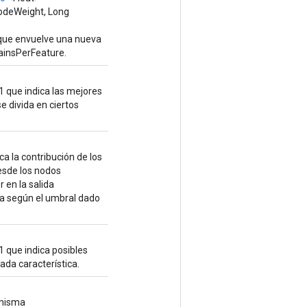
odeWeight, Long
 que envuelve una nueva
ainsPerFeature.
1 que indica las mejores
e divida en ciertos
ca la contribución de los
esde los nodos
 en la salida
rda según el umbral dado
1 que indica posibles
ada característica.
 misma