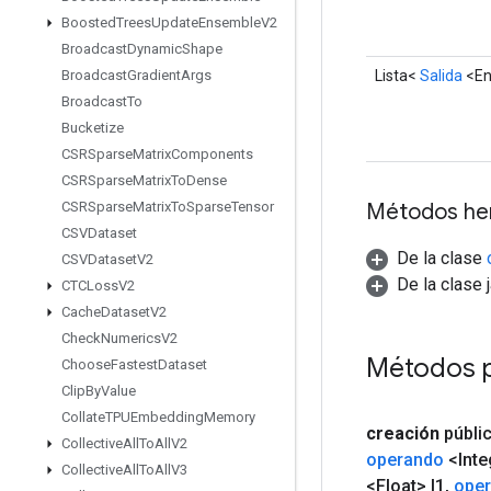
Boosted
Trees
Update
Ensemble
V2
Broadcast
Dynamic
Shape
Lista<
Salida
<En
Broadcast
Gradient
Args
Broadcast
To
Bucketize
CSRSparse
Matrix
Components
CSRSparse
Matrix
To
Dense
Métodos he
CSRSparse
Matrix
To
Sparse
Tensor
CSVDataset
De la clase
CSVDataset
V2
De la clase 
CTCLoss
V2
Cache
Dataset
V2
Check
Numerics
V2
Métodos 
Choose
Fastest
Dataset
Clip
By
Value
Collate
TPUEmbedding
Memory
creación
públi
Collective
All
To
All
V2
operando
<Inte
Collective
All
To
All
V3
<Float> l1
,
ope