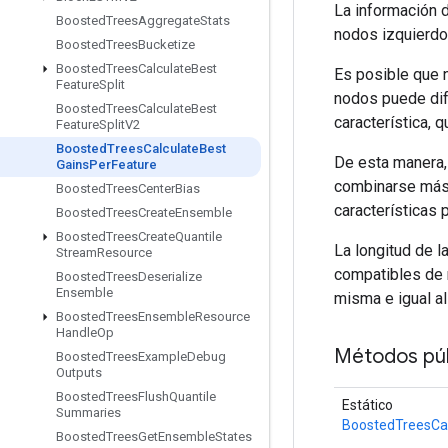
La información d
Boosted
Trees
Aggregate
Stats
nodos izquierdo
Boosted
Trees
Bucketize
Boosted
Trees
Calculate
Best
Es posible que n
Feature
Split
nodos puede dife
Boosted
Trees
Calculate
Best
característica, 
Feature
Split
V2
Boosted
Trees
Calculate
Best
De esta manera, 
Gains
Per
Feature
combinarse más a
Boosted
Trees
Center
Bias
características 
Boosted
Trees
Create
Ensemble
Boosted
Trees
Create
Quantile
La longitud de l
Stream
Resource
compatibles de 
Boosted
Trees
Deserialize
Ensemble
misma e igual al
Boosted
Trees
Ensemble
Resource
Handle
Op
Métodos púb
Boosted
Trees
Example
Debug
Outputs
Boosted
Trees
Flush
Quantile
Estático
Summaries
BoostedTreesCa
Boosted
Trees
Get
Ensemble
States