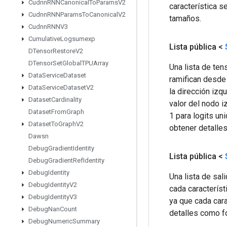
Cudnn
RNNCanonical
To
Params
V2
característica s
Cudnn
RNNParams
To
Canonical
V2
tamaños.
Cudnn
RNNV3
Cumulative
Logsumexp
Lista pública <
DTensor
Restore
V2
DTensor
Set
Global
TPUArray
Una lista de ten
Data
Service
Dataset
ramifican desde 
Data
Service
Dataset
V2
la dirección izq
Dataset
Cardinality
valor del nodo i
Dataset
From
Graph
1 para logits un
Dataset
To
Graph
V2
obtener detalle
Dawsn
Debug
Gradient
Identity
Lista pública <
Debug
Gradient
Ref
Identity
Debug
Identity
Una lista de sal
Debug
Identity
V2
cada característ
Debug
Identity
V3
ya que cada cara
Debug
Nan
Count
detalles como f
Debug
Numeric
Summary