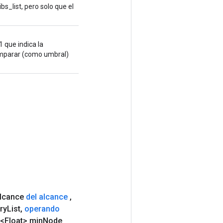
s_list, pero solo que el
1 que indica la
comparar (como umbral)
alcance
del alcance
,
ry
List
,
operando
<Float> min
Node