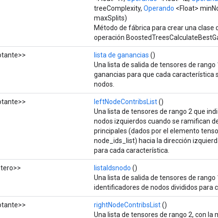
treeComplexity,
Operando
<Float> minN
maxSplits)
Método de fábrica para crear una clase
operación BoostedTreesCalculateBestG
otante>>
lista de ganancias
()
Una lista de salida de tensores de rango 
ganancias para que cada característica s
nodos.
otante>>
leftNodeContribsList
()
Una lista de tensores de rango 2 que indi
nodos izquierdos cuando se ramifican d
principales (dados por el elemento tensor
node_ids_list) hacia la dirección izquie
para cada característica.
tero>>
listaIdsnodo
()
Una lista de salida de tensores de rango 
identificadores de nodos divididos para c
otante>>
rightNodeContribsList
()
Una lista de tensores de rango 2, con la