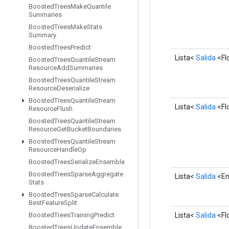
Boosted
Trees
Make
Quantile
Summaries
Boosted
Trees
Make
Stats
Summary
Boosted
Trees
Predict
Lista<
Salida
<Fl
Boosted
Trees
Quantile
Stream
Resource
Add
Summaries
Boosted
Trees
Quantile
Stream
Resource
Deserialize
Boosted
Trees
Quantile
Stream
Lista<
Salida
<Fl
Resource
Flush
Boosted
Trees
Quantile
Stream
Resource
Get
Bucket
Boundaries
Boosted
Trees
Quantile
Stream
Resource
Handle
Op
Boosted
Trees
Serialize
Ensemble
Boosted
Trees
Sparse
Aggregate
Lista<
Salida
<En
Stats
Boosted
Trees
Sparse
Calculate
Best
Feature
Split
Lista<
Salida
<Fl
Boosted
Trees
Training
Predict
Boosted
Trees
Update
Ensemble