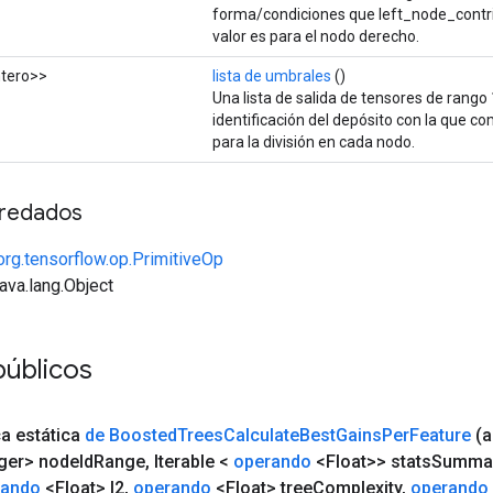
forma/condiciones que left_node_contrib
valor es para el nodo derecho.
tero>>
lista de umbrales
()
Una lista de salida de tensores de rango 
identificación del depósito con la que 
para la división en cada nodo.
redados
org.tensorflow.op.PrimitiveOp
java.lang.Object
públicos
ca estática
de Boosted
Trees
Calculate
Best
Gains
Per
Feature
(
ger> node
Id
Range
,
Iterable <
operando
<Float>> stats
Summa
rando
<Float> l2
,
operando
<Float> tree
Complexity
,
operando