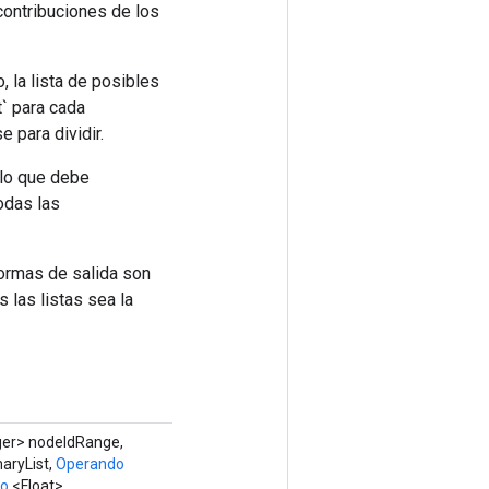
 contribuciones de los
, la lista de posibles
t` para cada
e para dividir.
 lo que debe
odas las
formas de salida son
las listas sea la
ger> nodeIdRange,
aryList,
Operando
do
<Float>