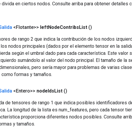
e divida en ciertos nodos. Consulte arriba para obtener detalles
Salida
<Flotante>>
left
Node
Contribs
List
()
sores de rango 2 que indica la contribución de los nodos izquie
los nodos principales (dados por el elemento tensor en la salid
uierda según el umbral dado para cada característica. Este valor se
zquierdo sumándolo al valor del nodo principal. El tamaño de la
idimensionales, pero sería mayor para problemas de varias clase
s como formas y tamaños.
Salida
<Entero>>
node
Ids
List
()
ida de tensores de rango 1 que indica posibles identificadores 
ica. La longitud de la lista es num_features, pero cada tensor ti
cterística proporciona diferentes nodos posibles. Consulte arri
ormas y tamaños.