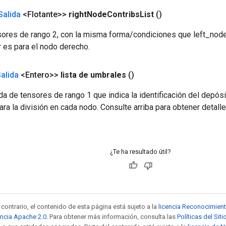
Salida
<Flotante>>
right
Node
Contribs
List
()
nsores de rango 2, con la misma forma/condiciones que left_node
r es para el nodo derecho.
alida
<Entero>>
lista de umbrales
()
ida de tensores de rango 1 que indica la identificación del depós
ra la división en cada nodo. Consulte arriba para obtener detal
¿Te ha resultado útil?
contrario, el contenido de esta página está sujeto a la
licencia Reconocimien
encia Apache 2.0
. Para obtener más información, consulta las
Políticas del Si