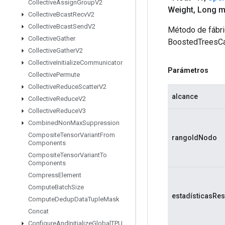
Collective
Assign
Group
V2
Weight
,
Long m
Collective
Bcast
Recv
V2
Collective
Bcast
Send
V2
Método de fábri
Collective
Gather
BoostedTreesCa
Collective
Gather
V2
Collective
Initialize
Communicator
Parámetros
Collective
Permute
Collective
Reduce
Scatter
V2
alcance
Collective
Reduce
V2
Collective
Reduce
V3
Combined
Non
Max
Suppression
Composite
Tensor
Variant
From
rangoIdNodo
Components
Composite
Tensor
Variant
To
Components
Compress
Element
Compute
Batch
Size
estadísticasRe
Compute
Dedup
Data
Tuple
Mask
Concat
Configure
And
Initialize
Global
TPU