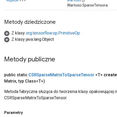
Wyjście
<T>
wartości
()
Wartości SparseTensora.
Metody dziedziczone
Z klasy
org.tensorflow.op.PrimitiveOp
Z klasy java.lang.Object
Metody publiczne
public static
CSRSparse
Matrix
To
Sparse
Tensor
<T>
create
Matrix
,
typ Class<T>)
Metoda fabryczna służąca do tworzenia klasy opakowującej 
CSRSparseMatrixToSparseTensor.
Parametry