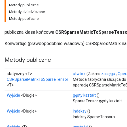
Metody publiczne
Metody dziedziczone
Metody publiczne
publiczna klasa końcowa
CSRSparseMatrixToSparseTenso
Konwertuje (prawdopodobnie wsadową) CSRSparesMatrix na 
Metody publiczne
statyczny <T>
utwórz
(Zakres
zasięgu
,
Oper
CSRSparseMatrixToSparseTensor
Metoda fabryczna służąca do
<T>
operację CSRSparseMatrixTo
Wyjście
<Długie>
gęsty kształt
()
SparseTensor gęsty kształt.
Wyjście
<Długie>
indeksy
()
Indeksy SparseTensora.