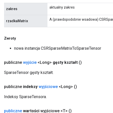
aktualny zakres
zakres
A (prawdopodobnie wsadowa) CSRSpar
rzadkaMatrix
Zwroty
nowa instancja CSRSparseMatrixToSparseTensor
publiczne
wyjście
<Long>
gęsty kształt
()
SparseTensor gęsty kształt.
publiczne
indeksy
wyjściowe
<Long>
()
Indeksy SparseTensora.
publiczne
wartości
wyjściowe <T>
()