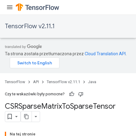
Flush
TensorFlow v2.11.1
eHandleOp
Ta strona została przetłumaczona przez
Cloud Translation API
.
ureSplit
TensorFlow
API
TensorFlow v2.11.1
Java
Czy te wskazówki były pomocne?
CSRSparse
Matrix
To
Sparse
Tensor
Na tej stronie