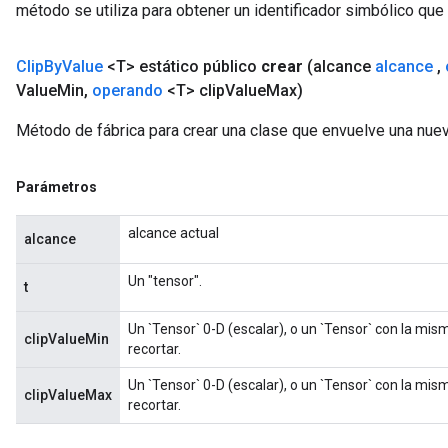
método se utiliza para obtener un identificador simbólico que 
Clip
By
Value
<T> estático público
crear
(alcance
alcance
,
Value
Min
,
operando
<T> clip
Value
Max)
Método de fábrica para crear una clase que envuelve una nue
Parámetros
alcance actual
alcance
Un "tensor".
t
Un `Tensor` 0-D (escalar), o un `Tensor` con la mis
clipValueMin
recortar.
Un `Tensor` 0-D (escalar), o un `Tensor` con la mis
clipValueMax
recortar.