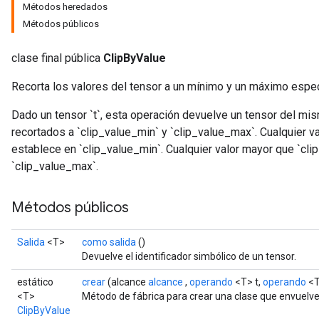
Métodos heredados
Métodos públicos
clase final pública
ClipByValue
Recorta los valores del tensor a un mínimo y un máximo espec
Dado un tensor `t`, esta operación devuelve un tensor del mis
recortados a `clip_value_min` y `clip_value_max`. Cualquier v
establece en `clip_value_min`. Cualquier valor mayor que `cl
`clip_value_max`.
Métodos públicos
Salida
<T>
como salida
()
Devuelve el identificador simbólico de un tensor.
estático
crear
(alcance
alcance
,
operando
<T> t,
operando
<T
<T>
Método de fábrica para crear una clase que envuelv
ClipByValue