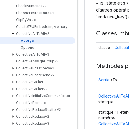
« is_stateless 
Check
Numerics
V2
d'autres opérat
Choose
Fastest
Dataset
`instance_key`) 
Clip
By
Value
Collate
TPUEmbedding
Memory
Classes imb
Collective
All
To
All
V2
Aperçu
classe
Collect
Options
Collective
All
To
All
V3
Collective
Assign
Group
V2
Méthodes p
Collective
Bcast
Recv
V2
Collective
Bcast
Send
V2
Sortie
<T>
Collective
Gather
Collective
Gather
V2
Collective
Initialize
Communicator
CollectiveAllToA
statique
Collective
Permute
Collective
Reduce
Scatter
V2
statique <T éten
Collective
Reduce
V2
numéro>
Collective
Reduce
V3
CollectiveAllToA