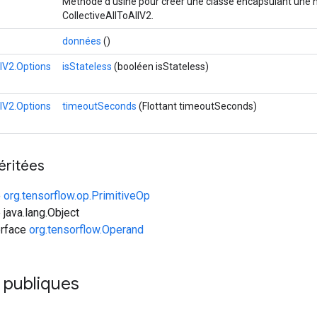
Méthode d'usine pour créer une classe encapsulant une n
CollectiveAllToAllV2.
données
()
llV2.Options
isStateless
(booléen isStateless)
llV2.Options
timeoutSeconds
(Flottant timeoutSeconds)
éritées
e
org.tensorflow.op.PrimitiveOp
 java.lang.Object
erface
org.tensorflow.Operand
 publiques