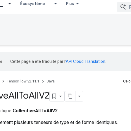
Écosystème
Plus
Cette page a été traduite par l'
API Cloud Translation
.
TensorFlow v2.11.1
Java
Ce co
ive
All
To
All
V2
ublique
CollectiveAllToAllV2
ement plusieurs tenseurs de type et de forme identiques.