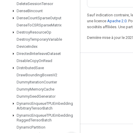
Delete
Session
Tensor
Dense
Bincount
Sauf indication contraire, 
Dense
Count
Sparse
Output
une licence
Apache 2.0
. P
Dense
To
CSRSparse
Matrix
sociétés affiliées. Une part
Destroy
Resource
Op
Dernière mise à jour le 202
Destroy
Temporary
Variable
Device
Index
Directed
Interleave
Dataset
Disable
Copy
On
Read
Rester connecté
Distributed
Save
Blog
Draw
Bounding
Boxes
V2
Dummy
Iteration
Counter
Forum
Dummy
Memory
Cache
GitHub
Dummy
Seed
Generator
Twitter
Dynamic
Enqueue
TPUEmbedding
Arbitrary
Tensor
Batch
YouTube
Dynamic
Enqueue
TPUEmbedding
Ragged
Tensor
Batch
Dynamic
Partition