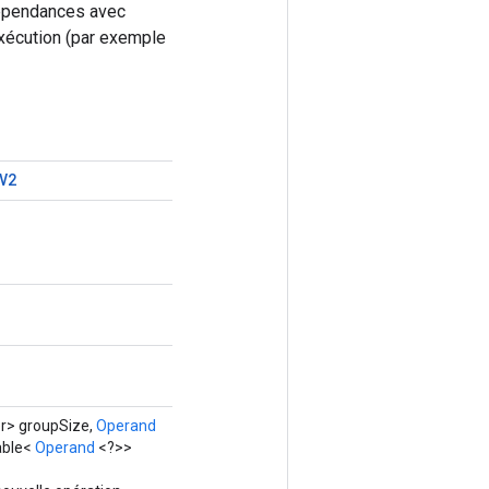
 dépendances avec
exécution (par exemple
V2
r> groupSize,
Operand
able<
Operand
<?>>