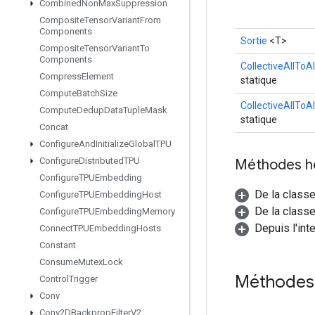
Combined
Non
Max
Suppression
Composite
Tensor
Variant
From
Components
Sortie
<T>
Composite
Tensor
Variant
To
Components
CollectiveAllToA
Compress
Element
statique
Compute
Batch
Size
CollectiveAllToA
Compute
Dedup
Data
Tuple
Mask
statique
Concat
Configure
And
Initialize
Global
TPU
Configure
Distributed
TPU
Méthodes h
Configure
TPUEmbedding
De la class
Configure
TPUEmbedding
Host
De la classe
Configure
TPUEmbedding
Memory
Depuis l'int
Connect
TPUEmbedding
Hosts
Constant
Consume
Mutex
Lock
Méthodes
Control
Trigger
Conv
Conv2DBackprop
Filter
V2