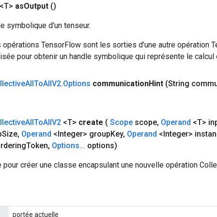
 <T>
as
Output
()
le symbolique d'un tenseur.
 opérations TensorFlow sont les sorties d'une autre opération T
isée pour obtenir un handle symbolique qui représente le calcul d
llective
All
To
All
V2
.
Options
communication
Hint
(String commu
llective
All
To
All
V2
<T>
create
(
Scope
scope
,
Operand
<T> in
p
Size
,
Operand
<Integer> group
Key
,
Operand
<Integer> insta
rdering
Token
,
Options
.
.
.
options)
 pour créer une classe encapsulant une nouvelle opération Colle
portée actuelle