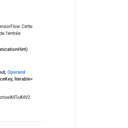
ensorFlow. Cette
e l’entrée.
nication
Hint)
put
,
Operand
nce
Key
,
Iterable<
ctiveAllToAllV2.