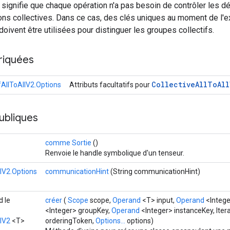
» signifie que chaque opération n'a pas besoin de contrôler les
ions collectives. Dans ce cas, des clés uniques au moment de l'
doivent être utilisées pour distinguer les groupes collectifs.
riquées
Collective
All
To
All
ifAllToAllV2.Options
Attributs facultatifs pour
ubliques
comme Sortie
()
Renvoie le handle symbolique d'un tenseur.
llV2.Options
communicationHint
(String communicationHint)
d le
créer
(
Scope
scope,
Operand
<T> input,
Operand
<Intege
<Integer> groupKey,
Operand
<Integer> instanceKey, Iter
llV2
<T>
orderingToken,
Options...
options)