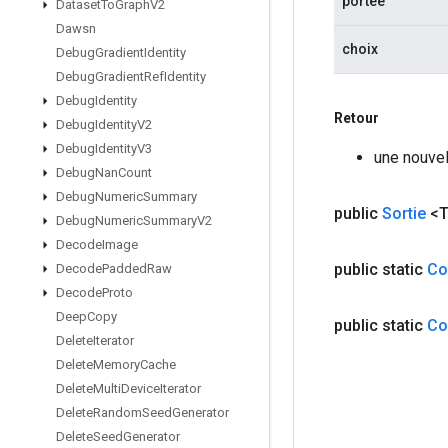
portée
Dataset
To
Graph
V2
Dawsn
choix
Debug
Gradient
Identity
Debug
Gradient
Ref
Identity
Debug
Identity
Retour
Debug
Identity
V2
Debug
Identity
V3
une nouvel
Debug
Nan
Count
Debug
Numeric
Summary
public
Sortie
<T
Debug
Numeric
Summary
V2
Decode
Image
public static
Co
Decode
Padded
Raw
Decode
Proto
Deep
Copy
public static
Co
Delete
Iterator
Delete
Memory
Cache
Delete
Multi
Device
Iterator
Delete
Random
Seed
Generator
Delete
Seed
Generator