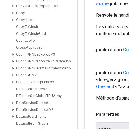
sortie
publique
Conv2DBackprop
Input
V2
Copy
Renvoie le hand
Copy
Host
Les entrées des
Copy
To
Mesh
méthode est util
Copy
To
Mesh
Grad
Count
Up
To
Cross
Replica
Sum
public static
Co
Cudnn
RNNBackprop
V3
Cudnn
RNNCanonical
To
Params
V2
Cudnn
RNNParams
To
Canonical
V2
public static
Co
Cudnn
RNNV3
<Integer> grou
Cumulative
Logsumexp
Operand
<?>> o
DTensor
Restore
V2
DTensor
Set
Global
TPUArray
Méthode d'usine
Data
Service
Dataset
Data
Service
Dataset
V2
Paramètres
Dataset
Cardinality
Dataset
From
Graph