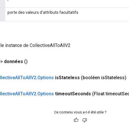
porte des valeurs d'attributs facultatifs
le instance de CollectiveAllToAllV2
>
données
()
llective
All
To
All
V2
.
Options
is
Stateless
(booléen is
Stateless)
llective
All
To
All
V2
.
Options
timeout
Seconds
(Float timeout
Se
Ce contenu vous a-t-il été utile ?