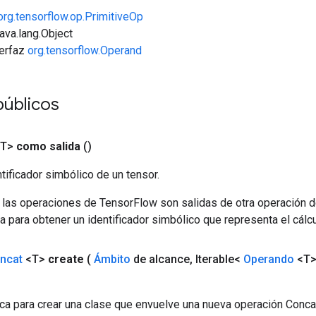
org.tensorflow.op.PrimitiveOp
java.lang.Object
terfaz
org.tensorflow.Operand
públicos
<T>
como salida
()
tificador simbólico de un tensor.
 las operaciones de TensorFlow son salidas de otra operación 
a para obtener un identificador simbólico que representa el cálcu
ncat
<T>
create
(
Ámbito
de alcance
,
Iterable<
Operando
<T>
ca para crear una clase que envuelve una nueva operación Conca