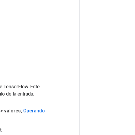
de TensorFlow. Este
lo de la entrada.
> valores
,
Operando
t.