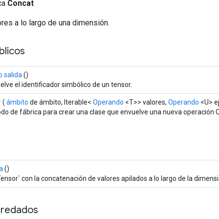
ica
Concat
res a lo largo de una dimensión.
licos
 salida
()
lve el identificador simbólico de un tensor.
r
(
ámbito
de ámbito, Iterable<
Operando
<T>> valores,
Operando
<U> e
do de fábrica para crear una clase que envuelve una nueva operación 
a
()
Tensor` con la concatenación de valores apilados a lo largo de la dimens
redados