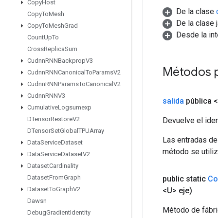
Copy
Host
De la clase
Copy
To
Mesh
De la clase 
Copy
To
Mesh
Grad
Desde la in
Count
Up
To
Cross
Replica
Sum
Cudnn
RNNBackprop
V3
Métodos 
Cudnn
RNNCanonical
To
Params
V2
Cudnn
RNNParams
To
Canonical
V2
Cudnn
RNNV3
salida
pública 
Cumulative
Logsumexp
DTensor
Restore
V2
Devuelve el iden
DTensor
Set
Global
TPUArray
Las entradas de
Data
Service
Dataset
método se utiliz
Data
Service
Dataset
V2
Dataset
Cardinality
Dataset
From
Graph
public static
Co
Dataset
To
Graph
V2
<U> eje)
Dawsn
Método de fábri
Debug
Gradient
Identity