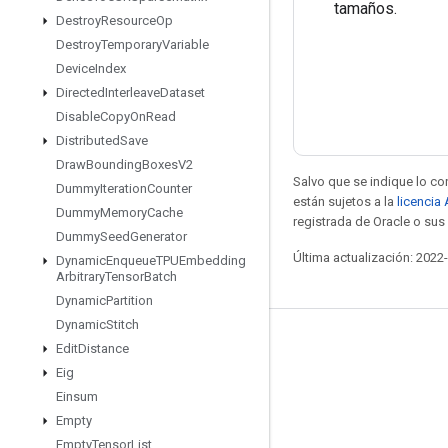
tamaños.
Destroy
Resource
Op
Destroy
Temporary
Variable
Device
Index
Directed
Interleave
Dataset
Disable
Copy
On
Read
Distributed
Save
Draw
Bounding
Boxes
V2
Salvo que se indique lo con
Dummy
Iteration
Counter
están sujetos a la
licencia
Dummy
Memory
Cache
registrada de Oracle o sus 
Dummy
Seed
Generator
Última actualización: 2022
Dynamic
Enqueue
TPUEmbedding
Arbitrary
Tensor
Batch
Dynamic
Partition
Dynamic
Stitch
Mantente conectado
Edit
Distance
Eig
Blog
Einsum
Foro
Empty
GitHub
Empty
Tensor
List