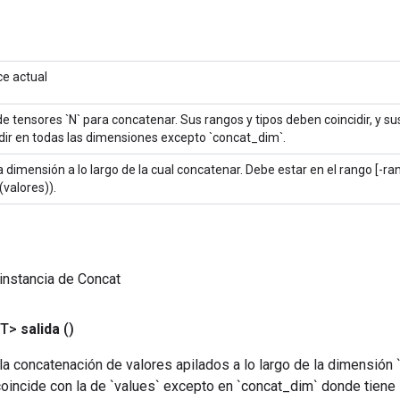
ce actual
de tensores `N` para concatenar. Sus rangos y tipos deben coincidir, y 
idir en todas las dimensiones excepto `concat_dim`.
a dimensión a lo largo de la cual concatenar. Debe estar en el rango [-ra
valores)).
instancia de Concat
<T>
salida
()
la concatenación de valores apilados a lo largo de la dimensión
coincide con la de `values` excepto en `concat_dim` donde tiene