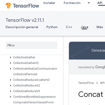
CacheDatasetV2
Instalar
Formación
API
CheckNumericsV2
ChooseFastestDataset
ClipByValue
TensorFlow v2.11.1
CollateTPUEmbeddingMemory
Descripción general
Python
C++
Java
Más
CollectiveAllToAllV2
Collective
All
To
All
V3
Collective
Assign
Group
V2
Collective
Bcast
Recv
V2
Conozca 
Collective
Bcast
Send
V2
Collective
Gather
Collective
Gather
V2
Collective
Initialize
Communicator
Collective
Permute
Collective
Reduce
Scatter
V2
TensorFlow
API
Collective
Reduce
V2
Collective
Reduce
V3
Concat
Combined
Non
Max
Suppression
Composite
Tensor
Variant
From