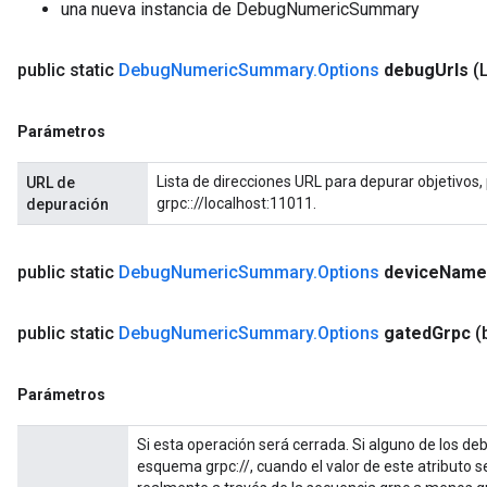
una nueva instancia de DebugNumericSummary
public static
Debug
Numeric
Summary
.
Options
debug
Urls
(
Parámetros
Lista de direcciones URL para depurar objetivos,
URL de
grpc:://localhost:11011.
depuración
public static
Debug
Numeric
Summary
.
Options
device
Name
public static
Debug
Numeric
Summary
.
Options
gated
Grpc
(
Parámetros
Si esta operación será cerrada. Si alguno de los d
esquema grpc://, cuando el valor de este atributo s