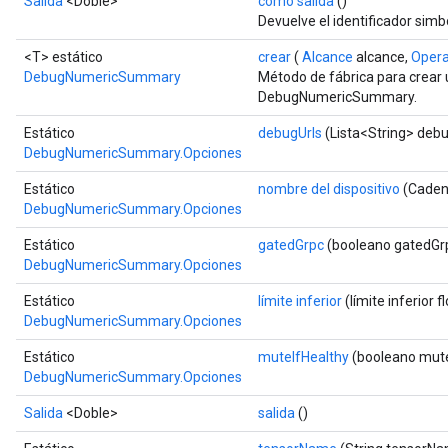
Salida
<Doble>
como salida
()
Devuelve el identificador simb
Batch
<T> estático
crear
(
Alcance
alcance,
Oper
DebugNumericSummary
Método de fábrica para crear
atch
DebugNumericSummary.
Estático
debugUrls
(Lista<String> debu
DebugNumericSummary.Opciones
Estático
nombre del dispositivo
(Cadena
DebugNumericSummary.Opciones
Estático
gatedGrpc
(booleano gatedGr
DebugNumericSummary.Opciones
Estático
límite inferior
(límite inferior f
DebugNumericSummary.Opciones
Estático
muteIfHealthy
(booleano mute
DebugNumericSummary.Opciones
Salida
<Doble>
salida
()