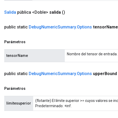
Salida
pública <Doble>
salida
()
rs
public static
Debug
Numeric
Summary
.
Options
tensor
Name
mParameters
rs
Parameters
Parámetros
rParameters
Nombre del tensor de entrada.
tensorName
Parameters
ters
arameters
public static
Debug
Numeric
Summary
.
Options
upper
Bound
meters
rs
Parámetros
tDescentParameters
(flotante) El límite superior >= cuyos valores se in
límitesuperior
Predeterminado: +inf.