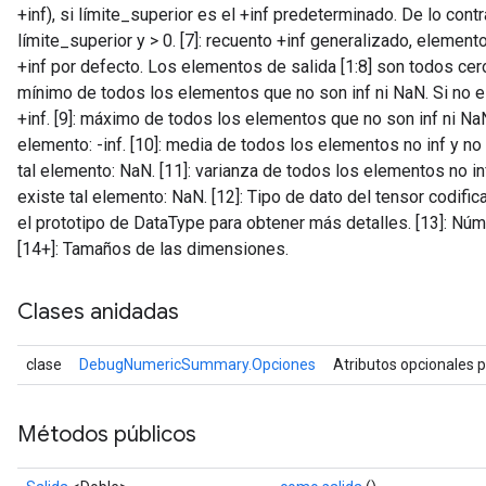
+inf), si límite_superior es el +inf predeterminado. De lo cont
límite_superior y > 0. [7]: recuento +inf generalizado, elemen
+inf por defecto. Los elementos de salida [1:8] son ​​todos cero,
mínimo de todos los elementos que no son inf ni NaN. Si no es
+inf. [9]: máximo de todos los elementos que no son inf ni NaN.
elemento: -inf. [10]: media de todos los elementos no inf y no 
tal elemento: NaN. [11]: varianza de todos los elementos no inf
ryTensorBatch
existe tal elemento: NaN. [12]: Tipo de dato del tensor codif
el prototipo de DataType para obtener más detalles. [13]: Nú
[14+]: Tamaños de las dimensiones.
Clases anidadas
clase
DebugNumericSummary.Opciones
Atributos opcionales 
Métodos públicos
rBatch