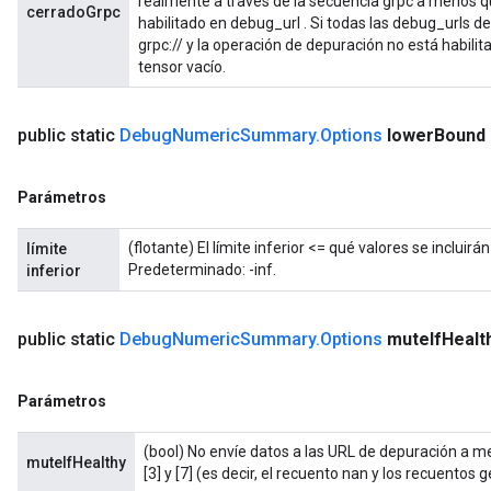
realmente a través de la secuencia grpc a menos q
cerradoGrpc
habilitado en debug_url . Si todas las debug_urls 
grpc:// y la operación de depuración no está habilita
tensor vacío.
public static
Debug
Numeric
Summary
.
Options
lower
Bound
Parámetros
(flotante) El límite inferior <= qué valores se incluir
límite
Predeterminado: -inf.
inferior
public static
Debug
Numeric
Summary
.
Options
mute
If
Healt
Parámetros
(bool) No envíe datos a las URL de depuración a m
muteIfHealthy
[3] y [7] (es decir, el recuento nan y los recuentos g