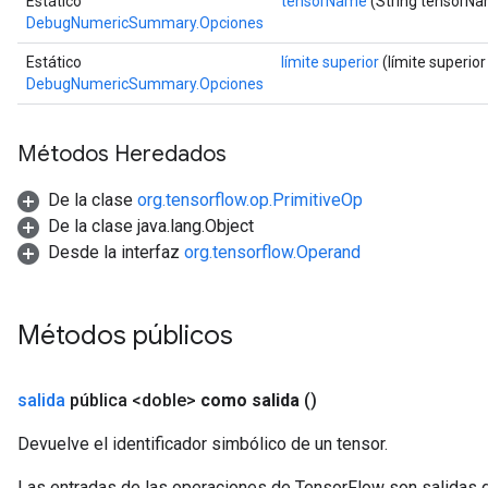
Estático
tensorName
(String tensorN
DebugNumericSummary.Opciones
Estático
límite superior
(límite superior
DebugNumericSummary.Opciones
Métodos Heredados
De la clase
org.tensorflow.op.PrimitiveOp
De la clase java.lang.Object
Desde la interfaz
org.tensorflow.Operand
Métodos públicos
salida
pública <doble>
como salida
()
Devuelve el identificador simbólico de un tensor.
Las entradas de las operaciones de TensorFlow son salidas d