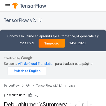
TensorFlow v2.11.1
Conozca lo último en aprendizaje automático, IA generativa y
más en el
WiML 2023.
Simposio
Se usó la
API de Cloud Translation
para traducir esta página.
TensorFlow
API
TensorFlow v2.11.1
Java
¿Te resultó útil?
Debug
Numeric
Summary