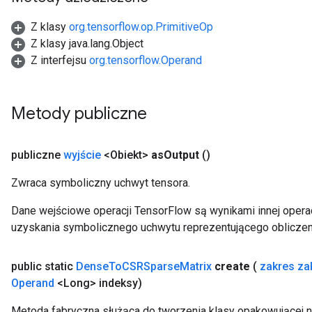
Z klasy
org.tensorflow.op.PrimitiveOp
Z klasy java.lang.Object
rBatch
Z interfejsu
org.tensorflow.Operand
Batch
Metody publiczne
atch
publiczne
wyjście
<Obiekt>
as
Output
()
Zwraca symboliczny uchwyt tensora.
Dane wejściowe operacji TensorFlow są wynikami innej operac
uzyskania symbolicznego uchwytu reprezentującego obliczen
public static
Dense
To
CSRSparse
Matrix
create
(
zakres za
Operand
<Long> indeksy)
Metoda fabryczna służąca do tworzenia klasy opakowującej