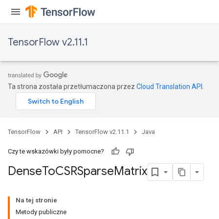
TensorFlow v2.11.1
Ta strona została przetłumaczona przez
Cloud Translation API
.
TensorFlow
API
TensorFlow v2.11.1
Java
Czy te wskazówki były pomocne?
Dense
To
CSRSparse
Matrix
Na tej stronie
Metody publiczne