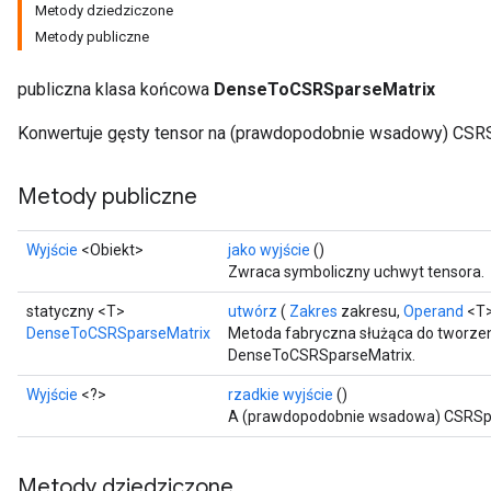
Metody dziedziczone
Metody publiczne
publiczna klasa końcowa
DenseToCSRSparseMatrix
Konwertuje gęsty tensor na (prawdopodobnie wsadowy) CSRS
Metody publiczne
Wyjście
<Obiekt>
jako wyjście
()
Zwraca symboliczny uchwyt tensora.
ryTensorBatch
statyczny <T>
utwórz
(
Zakres
zakresu,
Operand
<T>
dTensorBatch
DenseToCSRSparseMatrix
Metoda fabryczna służąca do tworzen
DenseToCSRSparseMatrix.
Wyjście
<?>
rzadkie wyjście
()
A (prawdopodobnie wsadowa) CSRSpa
Metody dziedziczone