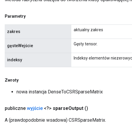
Parametry
aktualny zakres
zakres
Gęsty tensor.
gęsteWejście
Indeksy elementów niezerowyc
indeksy
Zwroty
nowa instancja DenseToCSRSparseMatrix
publiczne
wyjście
<?>
sparse
Output
()
A (prawdopodobnie wsadowa) CSRSparseMatrix.