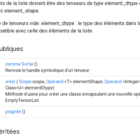
ts de la liste doivent être des tenseurs de type element_dtype 
ec element_shape.
te de tenseurs vide. element_dtype : le type des éléments dans 
atible avec celle des éléments de la liste.
ubliques
comme Sortie
()
Renvoie le handle symbolique d'un tenseur.
créer
(
Scope
scope,
Operand
<T> elementShape,
Operand
<Intege
Class<U> elementDtype)
t
Méthode d'usine pour créer une classe encapsulant une nouvelle op
EmptyTensorList.
poignée
()
éritées