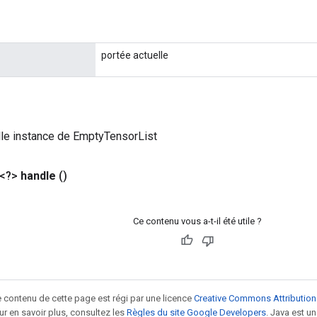
portée actuelle
le instance de EmptyTensorList
 <?>
handle
()
Ce contenu vous a-t-il été utile ?
le contenu de cette page est régi par une licence
Creative Commons Attribution
our en savoir plus, consultez les
Règles du site Google Developers
. Java est 