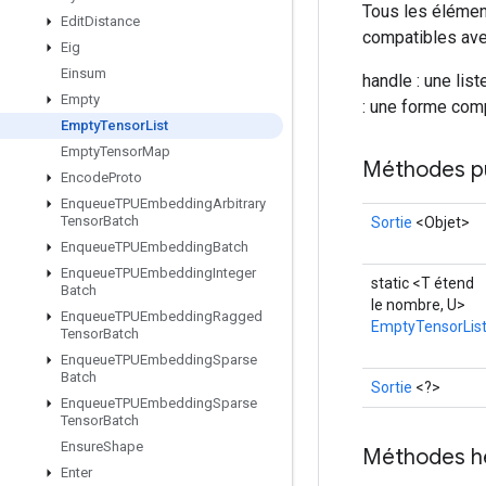
Tous les élémen
Edit
Distance
compatibles av
Eig
Einsum
handle : une lis
Empty
: une forme comp
Empty
Tensor
List
Empty
Tensor
Map
Méthodes p
Encode
Proto
Enqueue
TPUEmbedding
Arbitrary
Tensor
Batch
Sortie
<Objet>
Enqueue
TPUEmbedding
Batch
Enqueue
TPUEmbedding
Integer
static <T étend
Batch
le nombre, U>
Enqueue
TPUEmbedding
Ragged
EmptyTensorLis
Tensor
Batch
Enqueue
TPUEmbedding
Sparse
Batch
Sortie
<?>
Enqueue
TPUEmbedding
Sparse
Tensor
Batch
Ensure
Shape
Méthodes h
Enter