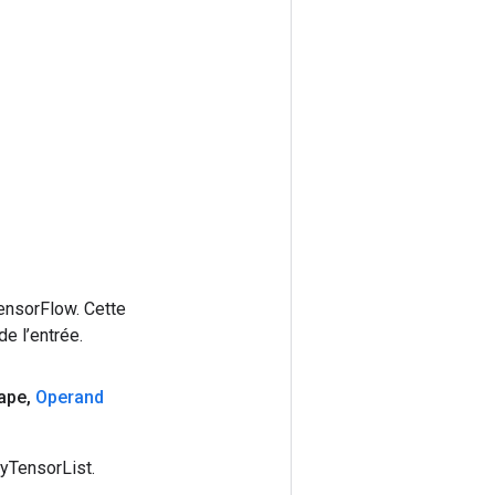
ensorFlow. Cette
e l’entrée.
ape
,
Operand
yTensorList.