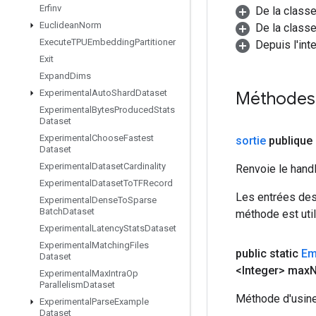
Erfinv
De la class
Euclidean
Norm
De la classe
Execute
TPUEmbedding
Partitioner
Depuis l'int
Exit
Expand
Dims
Experimental
Auto
Shard
Dataset
Méthodes
Experimental
Bytes
Produced
Stats
Dataset
Experimental
Choose
Fastest
sortie
publique 
Dataset
Experimental
Dataset
Cardinality
Renvoie le hand
Experimental
Dataset
To
TFRecord
Les entrées des
Experimental
Dense
To
Sparse
Batch
Dataset
méthode est util
Experimental
Latency
Stats
Dataset
Experimental
Matching
Files
public static
Em
Dataset
<Integer> max
Experimental
Max
Intra
Op
Parallelism
Dataset
Méthode d'usine
Experimental
Parse
Example
Dataset