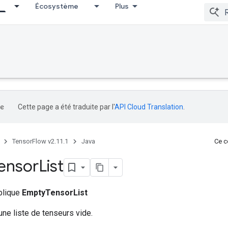
Écosystème
Plus
Cette page a été traduite par l'
API Cloud Translation
.
TensorFlow v2.11.1
Java
Ce co
ensor
List
ublique
EmptyTensorList
une liste de tenseurs vide.