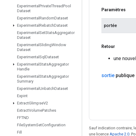
Experimental
Private
Thread
Pool
Paramètres
Dataset
Experimental
Random
Dataset
portée
Experimental
Rebatch
Dataset
Experimental
Set
Stats
Aggregator
Dataset
Experimental
Sliding
Window
Retour
Dataset
Experimental
Sql
Dataset
une nouvel
Experimental
Stats
Aggregator
Handle
sortie
publique
Experimental
Stats
Aggregator
Summary
Experimental
Unbatch
Dataset
Expint
Extract
Glimpse
V2
Extract
Volume
Patches
FFTND
File
System
Set
Configuration
Sauf indication contraire, 
Fill
une licence
Apache 2.0
. P