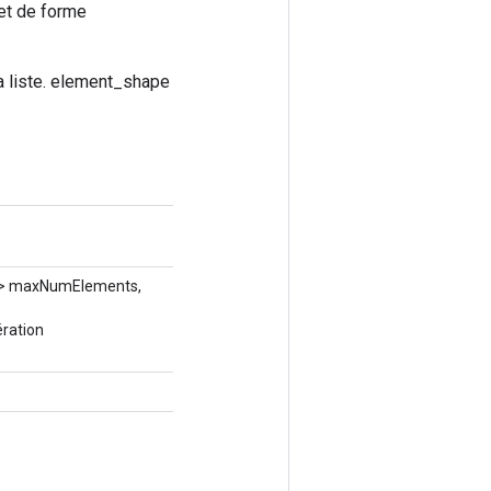
et de forme
la liste. element_shape
r> maxNumElements,
ération