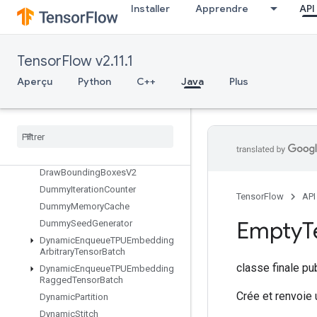
DeleteSessionTensor
Installer
Apprendre
API
DenseBincount
DenseCountSparseOutput
DenseToCSRSparseMatrix
TensorFlow v2.11.1
DestroyResourceOp
Aperçu
Python
C++
Java
Plus
DestroyTemporaryVariable
Device
Index
Directed
Interleave
Dataset
Disable
Copy
On
Read
Distributed
Save
Draw
Bounding
Boxes
V2
Dummy
Iteration
Counter
TensorFlow
API
Dummy
Memory
Cache
Empty
T
Dummy
Seed
Generator
Dynamic
Enqueue
TPUEmbedding
Arbitrary
Tensor
Batch
classe finale p
Dynamic
Enqueue
TPUEmbedding
Ragged
Tensor
Batch
Crée et renvoie 
Dynamic
Partition
Dynamic
Stitch