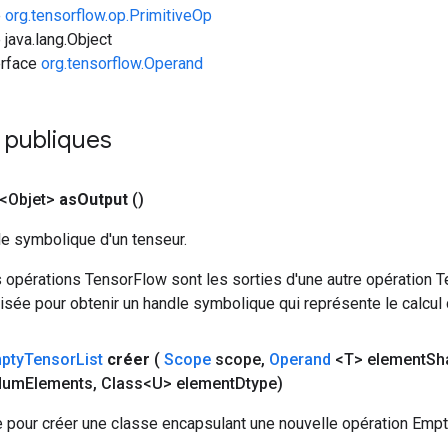
e
org.tensorflow.op.PrimitiveOp
 java.lang.Object
erface
org.tensorflow.Operand
 publiques
<Objet>
as
Output
()
le symbolique d'un tenseur.
 opérations TensorFlow sont les sorties d'une autre opération T
isée pour obtenir un handle symbolique qui représente le calcul d
pty
Tensor
List
créer
(
Scope
scope
,
Operand
<T> element
Sh
Num
Elements
,
Class<U> element
Dtype)
 pour créer une classe encapsulant une nouvelle opération Empt