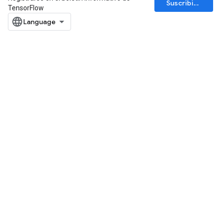
Suscribirse
TensorFlow
Parameters
ters
arameters
meters
rs
tDescentParameters