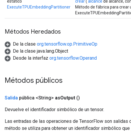
estático
crear
(
alcance
de alcance, co
ExecuteTPUEmbeddingPartitioner
Método de fábrica para crear
ExecuteTPUEmbeddingPartitio
Métodos Heredados
De la clase
org.tensorflow.op.PrimitiveOp
De la clase java.lang.Object
Desde la interfaz
org.tensorflow.Operand
Métodos públicos
Salida
pública <String>
as
Output
()
Devuelve el identificador simbólico de un tensor.
Las entradas de las operaciones de TensorFlow son salidas d
método se utiliza para obtener un identificador simbólico que 