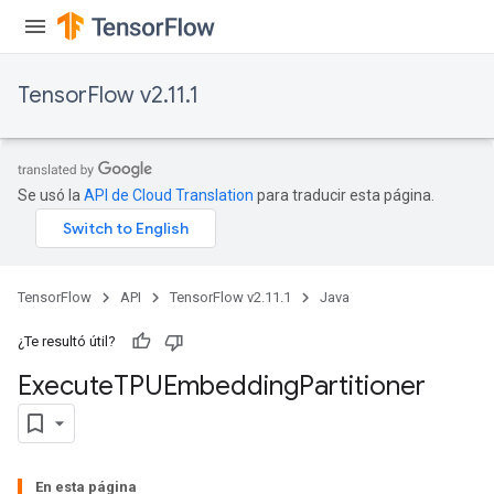
TensorFlow v2.11.1
Se usó la
API de Cloud Translation
para traducir esta página.
rBatch
TensorFlow
API
TensorFlow v2.11.1
Java
Batch
¿Te resultó útil?
atch
Execute
TPUEmbedding
Partitioner
En esta página