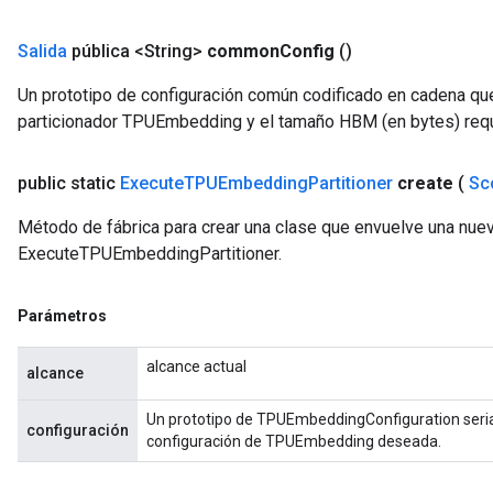
Salida
pública <String>
common
Config
()
Un prototipo de configuración común codificado en cadena qu
particionador TPUEmbedding y el tamaño HBM (en bytes) reque
public static
Execute
TPUEmbedding
Partitioner
create
(
Sc
Método de fábrica para crear una clase que envuelve una nue
ExecuteTPUEmbeddingPartitioner.
Parámetros
alcance actual
alcance
Un prototipo de TPUEmbeddingConfiguration seria
configuración
configuración de TPUEmbedding deseada.