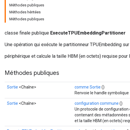
Méthodes publiques
Méthodes héritées
Méthodes publiques
classe finale publique
ExecuteTPUEmbeddingPartitioner
Une opération qui exécute le partitionneur TPUEmbedding sur l
périphérique et calcule la taille HBM (en octets) requise pou
Méthodes publiques
Sortie
<Chaîne>
comme Sortie
()
Renvoie le handle symbolique 
Sortie
<Chaîne>
configuration commune
()
Un protocole de configuratio
contenant des métadonnées su
et la taille HBM (en octets) r