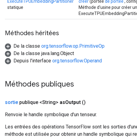
ExecuteTPUEmbeddingPartitioner
créer
(portée
de portée
, confi
statique
Méthode d'usine pour créer un
ExecuteTPUEmbeddingPartitio
Méthodes héritées
De la classe
org.tensorflow.op.PrimitiveOp
De la classe java.lang.Object
Depuis l'interface
org.tensorflow.Operand
Méthodes publiques
sortie
publique <String>
as
Output
()
Renvoie le handle symbolique d'un tenseur.
Les entrées des opérations TensorFlow sont les sorties d'une
méthode est utilisée pour obtenir un handle symbolique qui rep