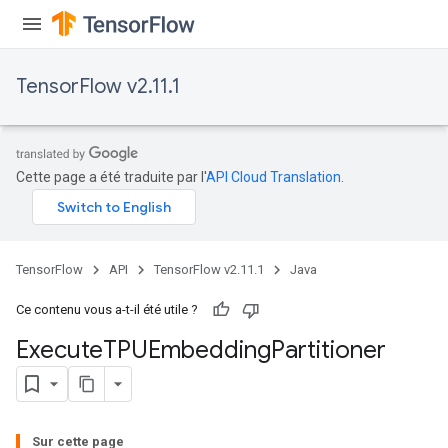
TensorFlow v2.11.1
Cette page a été traduite par l'
API Cloud Translation
.
rBatch
TensorFlow
API
TensorFlow v2.11.1
Java
Batch
Ce contenu vous a-t-il été utile ?
atch
Execute
TPUEmbedding
Partitioner
Sur cette page