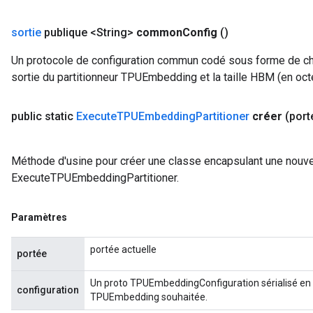
sortie
publique <String>
common
Config
()
Un protocole de configuration commun codé sous forme de c
sortie du partitionneur TPUEmbedding et la taille HBM (en oct
public static
Execute
TPUEmbedding
Partitioner
créer
(por
Méthode d'usine pour créer une classe encapsulant une nouve
ExecuteTPUEmbeddingPartitioner.
Paramètres
portée actuelle
portée
Un proto TPUEmbeddingConfiguration sérialisé en u
configuration
TPUEmbedding souhaitée.