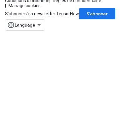
Conditions d'utilisation
Règles de confidentialité
Manage cookies
Parameters
S’abonner
S'abonner à la newsletter TensorFlow
rParameters
Parameters
ters
arameters
meters
rs
tDescentParameters