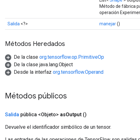
List<
Shape
> outpu
Método de fábrica p
operación Experimen
Salida
<?>
manejar
()
Métodos Heredados
De la clase
org.tensorflow.op.PrimitiveOp
De la clase java.lang.Object
Desde la interfaz
org.tensorflow.Operand
Métodos públicos
Salida
pública <Objeto>
as
Output
()
Devuelve el identificador simbólico de un tensor.
Las entradas de las operaciones de TensorFlow son salidas d