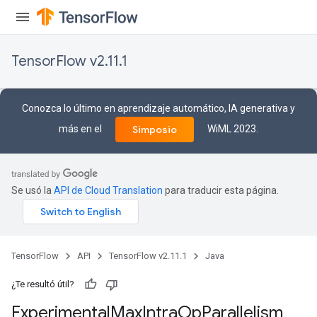
TensorFlow v2.11.1
Conozca lo último en aprendizaje automático, IA generativa y
más en el
WiML 2023.
Simposio
Se usó la
API de Cloud Translation
para traducir esta página.
TensorFlow
API
TensorFlow v2.11.1
Java
¿Te resultó útil?
Experimental
Max
Intra
Op
Parallelism