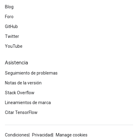
mParameters
Blog
rs
Foro
Parameters
GitHub
rParameters
Twitter
Parameters
YouTube
ters
arameters
meters
Asistencia
rs
Seguimiento de problemas
tDescentParameters
Notas de la versión
Stack Overflow
Lineamientos de marca
Citar TensorFlow
Condiciones
Privacidad
Manage cookies