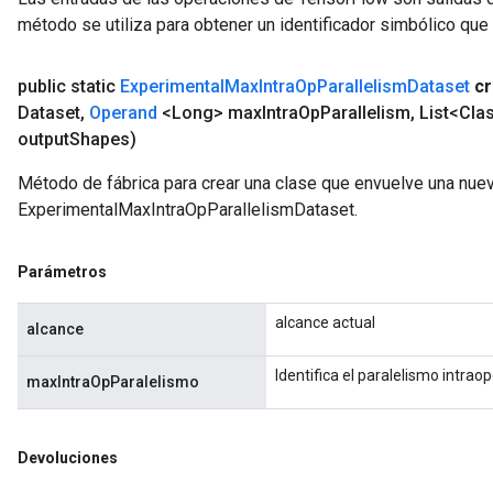
método se utiliza para obtener un identificador simbólico que 
public static
Experimental
Max
Intra
Op
Parallelism
Dataset
cr
Dataset
,
Operand
<Long> max
Intra
Op
Parallelism
,
List<Cla
output
Shapes)
Método de fábrica para crear una clase que envuelve una nue
ExperimentalMaxIntraOpParallelismDataset.
Parámetros
alcance actual
alcance
Identifica el paralelismo intrao
maxIntraOpParalelismo
Devoluciones