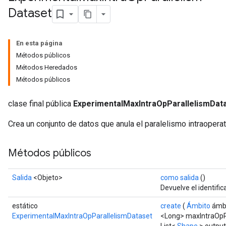
Dataset
En esta página
Métodos públicos
Métodos Heredados
Métodos públicos
clase final pública
ExperimentalMaxIntraOpParallelismDat
Crea un conjunto de datos que anula el paralelismo intraopera
Métodos públicos
Salida
<Objeto>
como salida
()
Devuelve el identific
estático
create
(
Ámbito
ámbi
ExperimentalMaxIntraOpParallelismDataset
<Long> maxIntraOpPa