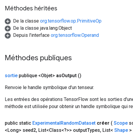
Méthodes héritées
De la classe
org.tensorflow.op.PrimitiveOp
De la classe java.lang.Object
Depuis l'interface
org.tensorflow.Operand
Méthodes publiques
sortie
publique <Objet>
as
Output
()
Renvoie le handle symbolique d'un tenseur.
Les entrées des opérations TensorFlow sont les sorties d'une
méthode est utilisée pour obtenir un handle symbolique qui rep
public static
Experimental
Random
Dataset
créer
(
Scope
s
<Long> seed2
,
List<Class<?>> output
Types
,
List<
Shape
> 