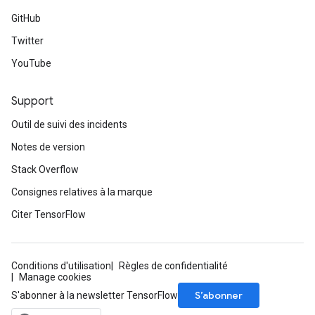
rs
GitHub
Parameters
Twitter
rParameters
YouTube
Parameters
ters
Support
arameters
meters
Outil de suivi des incidents
rs
Notes de version
tDescentParameters
Stack Overflow
Consignes relatives à la marque
Citer TensorFlow
Conditions d'utilisation
Règles de confidentialité
Manage cookies
S’abonner
S'abonner à la newsletter TensorFlow