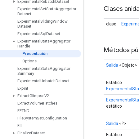
Experimental
Rebatch
Dataset
Clases anid
Experimental
Set
Stats
Aggregator
Dataset
Experimental
Sliding
Window
clase
Experime
Dataset
Experimental
Sql
Dataset
Experimental
Stats
Aggregator
Handle
Métodos púb
Presentación
Options
Salida
<Objeto>
Experimental
Stats
Aggregator
Summary
Experimental
Unbatch
Dataset
Estático
Expint
ExperimentalSta
Extract
Glimpse
V2
ExperimentalSt
Extract
Volume
Patches
estático
FFTND
File
System
Set
Configuration
Salida
<?>
Fill
Finalize
Dataset
Estático