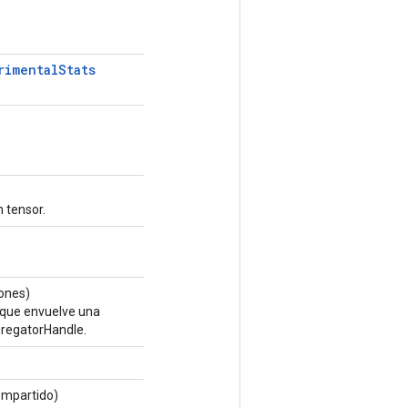
rimental
Stats
n tensor.
ones)
 que envuelve una
regatorHandle.
mpartido)