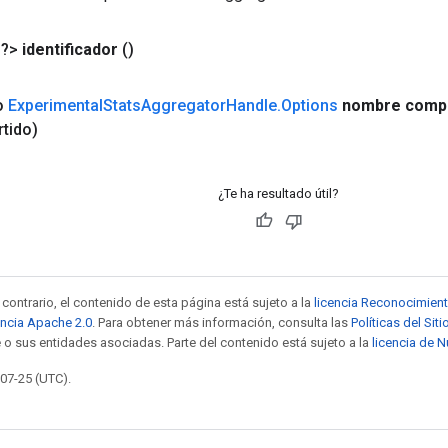
<?>
identificador
()
co
Experimental
Stats
Aggregator
Handle
.
Options
nombre compa
tido)
¿Te ha resultado útil?
contrario, el contenido de esta página está sujeto a la
licencia Reconocimien
encia Apache 2.0
. Para obtener más información, consulta las
Políticas del Si
 o sus entidades asociadas. Parte del contenido está sujeto a la
licencia de 
-07-25 (UTC).