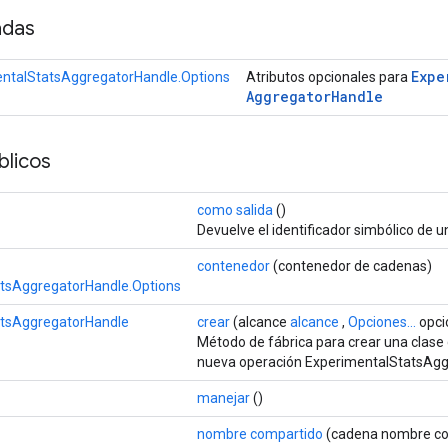
adas
Expe
ntalStatsAggregatorHandle.Options
Atributos opcionales para
Aggregator
Handle
licos
como salida
()
Devuelve el identificador simbólico de u
contenedor
(contenedor de cadenas)
tsAggregatorHandle.Options
atsAggregatorHandle
crear
(alcance
alcance
,
Opciones...
opci
Método de fábrica para crear una clase
nueva operación ExperimentalStatsAgg
manejar
()
nombre compartido
(cadena nombre co