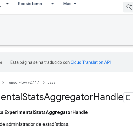
Ecosistema
Más
Esta página se ha traducido con
Cloud Translation API
.
TensorFlow v2.11.1
Java
ental
Stats
Aggregator
Handle
ica
ExperimentalStatsAggregatorHandle
de administrador de estadísticas.