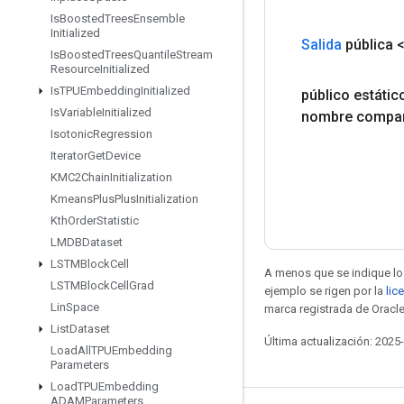
Is
Boosted
Trees
Ensemble
Initialized
Salida
pública 
Is
Boosted
Trees
Quantile
Stream
Resource
Initialized
Is
TPUEmbedding
Initialized
público estáti
Is
Variable
Initialized
nombre compar
Isotonic
Regression
Iterator
Get
Device
KMC2Chain
Initialization
Kmeans
Plus
Plus
Initialization
Kth
Order
Statistic
LMDBDataset
LSTMBlock
Cell
A menos que se indique lo 
LSTMBlock
Cell
Grad
ejemplo se rigen por la
lic
Lin
Space
marca registrada de Oracle
List
Dataset
Última actualización: 2025
Load
All
TPUEmbedding
Parameters
Load
TPUEmbedding
ADAMParameters