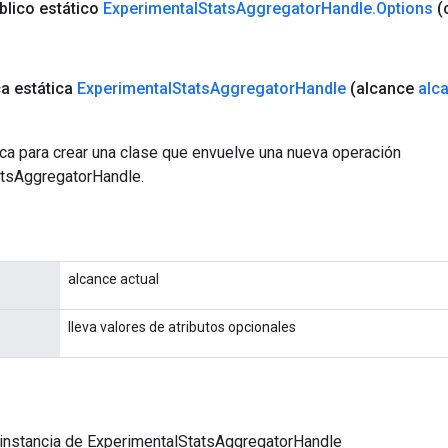
blico estático
Experimental
Stats
Aggregator
Handle
.
Options
(
ca estática
Experimental
Stats
Aggregator
Handle
(alcance
alc
ca para crear una clase que envuelve una nueva operación
tsAggregatorHandle.
alcance actual
lleva valores de atributos opcionales
 instancia de ExperimentalStatsAggregatorHandle