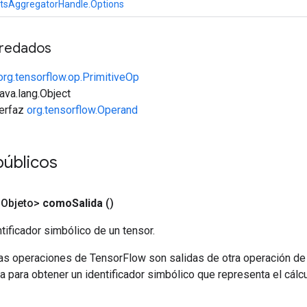
tsAggregatorHandle.Options
redados
org.tensorflow.op.PrimitiveOp
java.lang.Object
terfaz
org.tensorflow.Operand
públicos
<Objeto>
como
Salida
()
tificador simbólico de un tensor.
las operaciones de TensorFlow son salidas de otra operación de
a para obtener un identificador simbólico que representa el cálcu