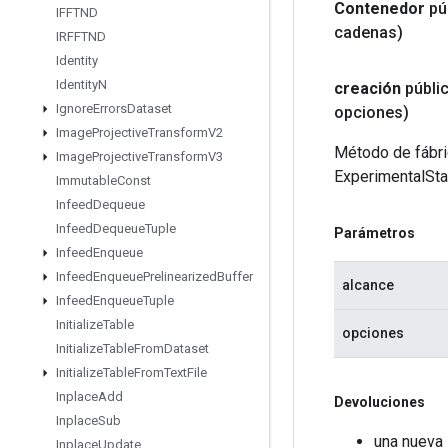
Contenedor
pú
IFFTND
cadenas)
IRFFTND
Identity
Identity
N
creación
públi
Ignore
Errors
Dataset
opciones)
Image
Projective
Transform
V2
Método de fábri
Image
Projective
Transform
V3
ExperimentalSta
Immutable
Const
Infeed
Dequeue
Infeed
Dequeue
Tuple
Parámetros
Infeed
Enqueue
Infeed
Enqueue
Prelinearized
Buffer
alcance
Infeed
Enqueue
Tuple
Initialize
Table
opciones
Initialize
Table
From
Dataset
Initialize
Table
From
Text
File
Inplace
Add
Devoluciones
Inplace
Sub
una nueva
Inplace
Update