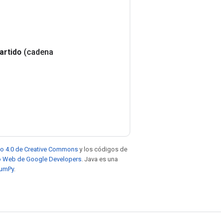
rtido
(cadena
to 4.0 de Creative Commons
y los códigos de
tio Web de Google Developers
. Java es una
NumPy
.