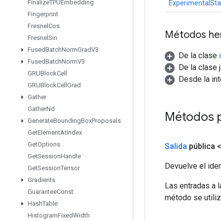
Finalize
TPUEmbedding
ExperimentalSta
Fingerprint
Fresnel
Cos
Métodos he
Fresnel
Sin
Fused
Batch
Norm
Grad
V3
De la clase
Fused
Batch
Norm
V3
De la clase 
GRUBlock
Cell
Desde la in
GRUBlock
Cell
Grad
Gather
Gather
Nd
Métodos 
Generate
Bounding
Box
Proposals
Get
Element
At
Index
Get
Options
Salida
pública 
Get
Session
Handle
Devuelve el iden
Get
Session
Tensor
Gradients
Las entradas a 
Guarantee
Const
método se utiliz
Hash
Table
Histogram
Fixed
Width