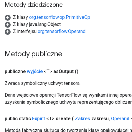
Metody dziedziczone
Z klasy
org.tensorflow.op.PrimitiveOp
Z klasy java.lang.Object
Z interfejsu
org.tensorflow.Operand
Metody publiczne
publiczne
wyjście
<T>
as
Output
()
Zwraca symboliczny uchwyt tensora.
Dane wejściowe operacji TensorFlow są wynikami innej operac
uzyskania symbolicznego uchwytu reprezentującego obliczen
public static
Expint
<T>
create
(
Zakres
zakresu
,
Operand
<
Metoda fabryczna służąca do tworzenia klasy opakowującej n