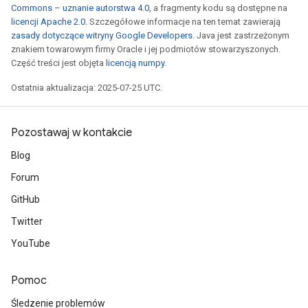
Commons – uznanie autorstwa 4.0
, a fragmenty kodu są dostępne na
licencji Apache 2.0
. Szczegółowe informacje na ten temat zawierają
zasady dotyczące witryny Google Developers
. Java jest zastrzeżonym
znakiem towarowym firmy Oracle i jej podmiotów stowarzyszonych.
Część treści jest objęta
licencją numpy
.
Ostatnia aktualizacja: 2025-07-25 UTC.
rs
Pozostawaj w kontakcie
mParameters
rs
Blog
Parameters
Forum
rParameters
GitHub
Parameters
Twitter
ters
YouTube
arameters
meters
Pomoc
rs
tDescentParameters
Śledzenie problemów