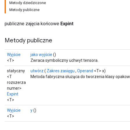
Metody dziedziczone
Metody publiczne
publiczne zajęcia końcowe
Expint
Metody publiczne
Wyjście
jako wyjście
()
<T>
Zwraca symboliczny uchwyt tensora.
statyczny
utwórz
(
Zakres zasięgu
,
Operand
<T> x)
<T
Metoda fabryczna służąca do tworzenia klasy opakowu
rozszerza
numer>
Expint
<T>
Wyjście
y
()
<T>