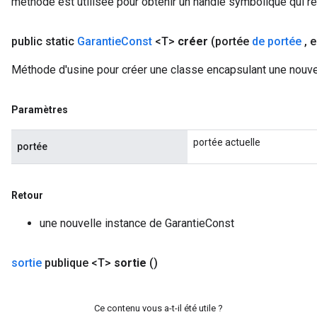
méthode est utilisée pour obtenir un handle symbolique qui rep
public static
Garantie
Const
<T>
créer
(portée
de portée
,
e
rs
mParameters
Méthode d'usine pour créer une classe encapsulant une nouve
rs
Parameters
Paramètres
rParameters
portée actuelle
portée
Parameters
ters
arameters
Retour
meters
rs
une nouvelle instance de GarantieConst
tDescentParameters
sortie
publique <T>
sortie
()
Ce contenu vous a-t-il été utile ?