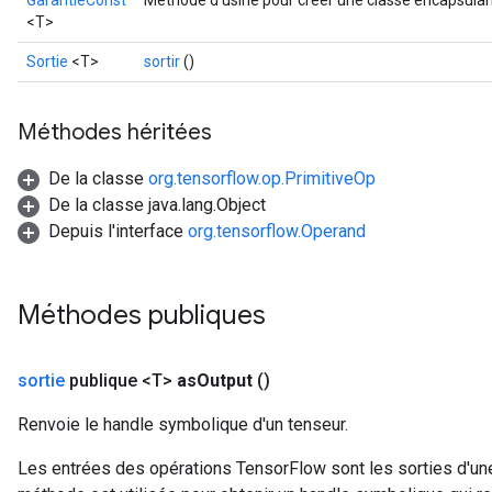
GarantieConst
Méthode d'usine pour créer une classe encapsulan
<T>
Sortie
<T>
sortir
()
Méthodes héritées
De la classe
org.tensorflow.op.PrimitiveOp
De la classe java.lang.Object
Depuis l'interface
org.tensorflow.Operand
Méthodes publiques
sortie
publique <T>
as
Output
()
Renvoie le handle symbolique d'un tenseur.
Les entrées des opérations TensorFlow sont les sorties d'une