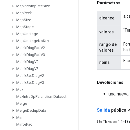
Parámetros
Map
Incomplete
Size
Map
Peek
alc
alcance
Map
Size
Map
Stage
`Te
valores
Map
Unstage
Map
Unstage
No
Key
For
rango de
Matrix
Diag
Part
V2
his
valores
Matrix
Diag
Part
V3
Esc
Matrix
Diag
V2
nbins
Matrix
Diag
V3
Matrix
Set
Diag
V2
Devoluciones
Matrix
Set
Diag
V3
Max
una nueva
Max
Intra
Op
Parallelism
Dataset
Merge
Salida
pública 
Merge
Dedup
Data
Min
Un "tensor" 1-D 
Mirror
Pad