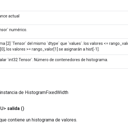
ance actual
nsor` numérico.
ma [2] `Tensor` del mismo `dtype` que `values`. los valores <= rango_val
t[0], los valores >= rango_valor[1] se asignarán a hist[-1].
alar `int32 Tensor`. Número de contenedores de histograma.
 instancia de HistogramFixedWidth
<U>
salida
()
que contiene un histograma de valores.