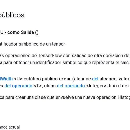
públicos
<U>
como Salida
()
tificador simbólico de un tensor.
las operaciones de TensorFlow son salidas de otra operación de
a para obtener un identificador simbólico que representa el cálcu
d
Width
<U> estático público
crear
(alcance
del
alcance
,
valo
es
del operando
<T>
,
nbins
del operando
<Integer>
,
tipo d de 
ca para crear una clase que envuelve una nueva operación Hist
ance actual