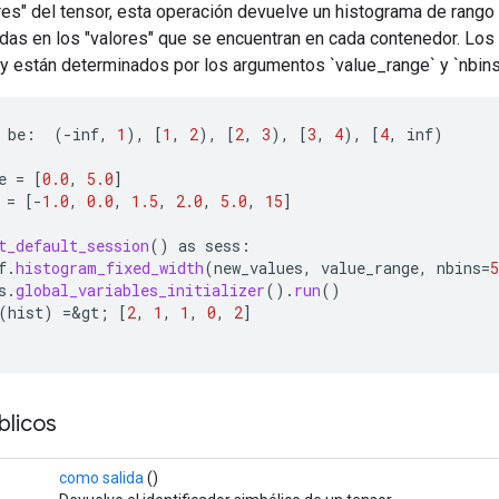
es" del tensor, esta operación devuelve un histograma de rango 
das en los "valores" que se encuentran en cada contenedor. Los
y están determinados por los argumentos `value_range` y `nbins
be
:
(
-
inf
,
1
),
[
1
,
2
),
[
2
,
3
),
[
3
,
4
),
[
4
,
inf
)
e
=
[
0.0
,
5.0
]
=
[-
1.0
,
0.0
,
1.5
,
2.0
,
5.0
,
15
]
t_default_session
()
as
sess
:
f
.
histogram_fixed_width
(
new_values
,
value_range
,
nbins
=
5
s
.
global_variables_initializer
().
run
()
(
hist
)
=
&
gt
;
[
2
,
1
,
1
,
0
,
2
]
licos
como salida
()