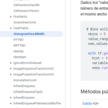
Dados los "valor
Get
Session
Handle
número de entra
Get
Session
Tensor
el mismo ancho 
Gradients
Guarantee
Const
Hash
Table
#
Bins
will
nbins
=
5
Histogram
Fixed
Width
value_rang
IFFTND
new_values
IRFFTND
Identity
with
tf
.
ge
Identity
N
hist
=
t
variable
Ignore
Errors
Dataset
sess
.
run
Image
Projective
Transform
V2
Image
Projective
Transform
V3
Immutable
Const
Infeed
Dequeue
Métodos púb
Infeed
Dequeue
Tuple
Infeed
Enqueue
Salida
<U>
Infeed
Enqueue
Prelinearized
Buffer