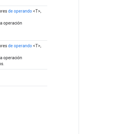
ores
de operando
<T>,
va operación
ores
de operando
<T>,
va operación
os.