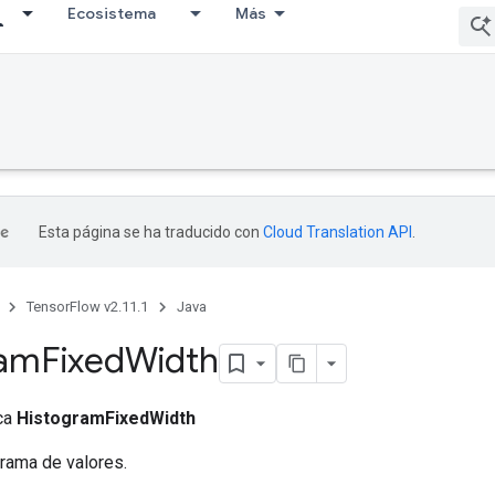
Ecosistema
Más
Esta página se ha traducido con
Cloud Translation API
.
TensorFlow v2.11.1
Java
ram
Fixed
Width
ica
HistogramFixedWidth
rama de valores.