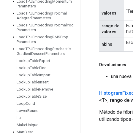
Load
TPUEmbedding
Momentum
Parameters
`Te
valores
Load
TPUEmbedding
Proximal
Adagrad
Parameters
Load
TPUEmbedding
Proximal
Yogi
For
rango de
Parameters
his
valores
Load
TPUEmbedding
RMSProp
Parameters
Esc
nbins
Load
TPUEmbedding
Stochastic
Gradient
Descent
Parameters
Lookup
Table
Export
Devoluciones
Lookup
Table
Find
Lookup
Table
Import
una nueva
Lookup
Table
Insert
Lookup
Table
Remove
Histogram
Fixe
Lookup
Table
Size
<T>
,
rango de 
Loop
Cond
Lower
Bound
Método de fábri
Lu
utilizando tipos
Make
Unique
Map
Clear