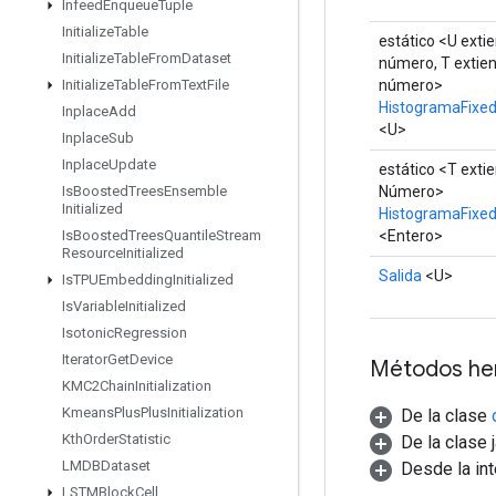
Infeed
Enqueue
Tuple
Initialize
Table
estático <U extie
Initialize
Table
From
Dataset
número, T extien
número>
Initialize
Table
From
Text
File
HistogramaFixe
Inplace
Add
<U>
Inplace
Sub
Inplace
Update
estático <T exti
Número>
Is
Boosted
Trees
Ensemble
Initialized
HistogramaFixe
<Entero>
Is
Boosted
Trees
Quantile
Stream
Resource
Initialized
Salida
<U>
Is
TPUEmbedding
Initialized
Is
Variable
Initialized
Isotonic
Regression
Iterator
Get
Device
Métodos he
KMC2Chain
Initialization
Kmeans
Plus
Plus
Initialization
De la clase
Kth
Order
Statistic
De la clase 
LMDBDataset
Desde la in
LSTMBlock
Cell