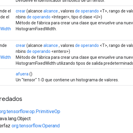
Devuelve el identificador simbólico de un tensor.
nde el
crear
(alcance
alcance
, valores
de operando
<T>, rango de val
de el
nbins
de operando
<Integer>, tipo d clase <U>)
Método de fábrica para crear una clase que envuelve una nue
dWidth
HistogramFixedWidth.
ende
crear
(alcance
alcance
, valores
de operando
<T>, rango de val
nbins
de operando
<entero>)
dWidth
Método de fábrica para crear una clase que envuelve una nue
HistogramFixedWidth utilizando tipos de salida predeterminad
afuera
()
Un "tensor" 1-D que contiene un histograma de valores.
redados
org.tensorflow.op.PrimitiveOp
java.lang.Object
terfaz
org.tensorflow.Operand