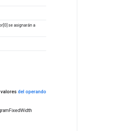
or[0] se asignarán a
valores
del operando
ogramFixedWidth