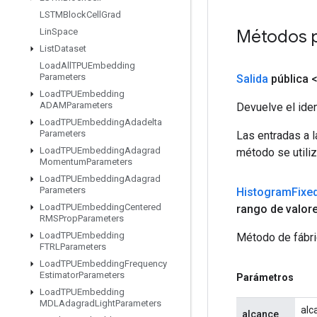
LSTMBlock
Cell
Grad
Métodos 
Lin
Space
List
Dataset
Load
All
TPUEmbedding
Parameters
Salida
pública 
Load
TPUEmbedding
ADAMParameters
Devuelve el iden
Load
TPUEmbedding
Adadelta
Parameters
Las entradas a 
Load
TPUEmbedding
Adagrad
método se utiliz
Momentum
Parameters
Load
TPUEmbedding
Adagrad
Parameters
Histogram
Fixe
Load
TPUEmbedding
Centered
rango de valor
RMSProp
Parameters
Load
TPUEmbedding
Método de fábri
FTRLParameters
Load
TPUEmbedding
Frequency
Estimator
Parameters
Parámetros
Load
TPUEmbedding
MDLAdagrad
Light
Parameters
alc
alcance