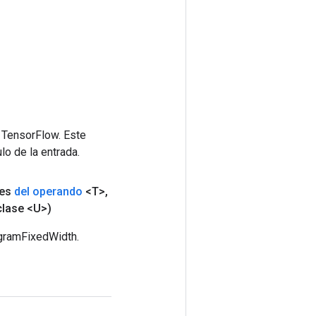
 TensorFlow. Este
lo de la entrada.
res
del operando
<T>
,
clase <U>)
ogramFixedWidth.