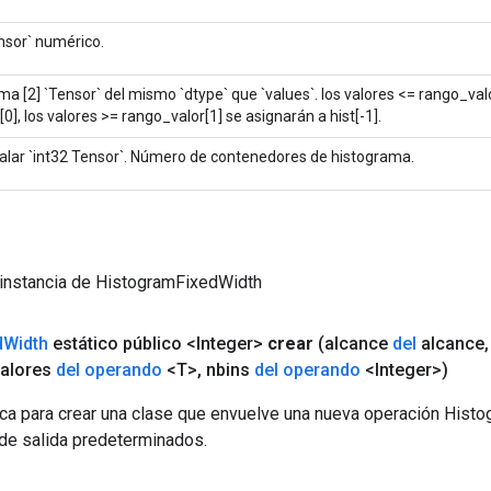
nsor` numérico.
ma [2] `Tensor` del mismo `dtype` que `values`. los valores <= rango_val
t[0], los valores >= rango_valor[1] se asignarán a hist[-1].
alar `int32 Tensor`. Número de contenedores de histograma.
 instancia de HistogramFixedWidth
d
Width
estático público <Integer>
crear
(alcance
del
alcance
,
valores
del operando
<T>
,
nbins
del operando
<Integer>)
ca para crear una clase que envuelve una nueva operación Hist
 de salida predeterminados.