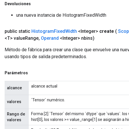
Devoluciones
una nueva instancia de HistogramFixedWidth
public static
Histogram
Fixed
Width
<Integer>
create
(
Scop
<T> value
Range
,
Operand
<Integer> nbins)
Método de fábrica para crear una clase que envuelve una nu
usando tipos de salida predeterminados.
Parámetros
alcance actual
alcance
`Tensor` numérico.
valores
Forma [2] `Tensor` del mismo `dtype` que `values`. los
Rango de
hist[0], los valores >= value_range[1] se asignarán a his
valores