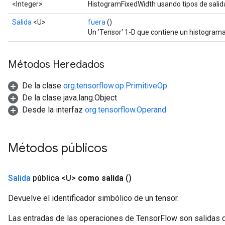
<Integer>
HistogramFixedWidth usando tipos de sali
rs
Parameters
Salida
<U>
fuera
()
Un 'Tensor' 1-D que contiene un histograma
rParameters
Parameters
Métodos Heredados
ters
arameters
De la clase
org.tensorflow.op.PrimitiveOp
meters
De la clase java.lang.Object
rs
Desde la interfaz
org.tensorflow.Operand
tDescentParameters
Métodos públicos
Salida
pública <U>
como salida
()
Devuelve el identificador simbólico de un tensor.
Las entradas de las operaciones de TensorFlow son salidas d