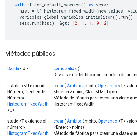
with
 tf
.
get_default_session
()
as
 sess
:
   hist 
=
 tf
.
histogram_fixed_width
(
new_values
,
 val
   variables
.
global_variables_initializer
().
run
()
   sess
.
run
(
hist
)
=&
gt
;
[
2
,
1
,
1
,
0
,
2
]
Métodos públicos
Salida
<U>
como salida
()
Devuelve el identificador simbólico de un te
estático <U extiende
crear
(
Ámbito
ámbito,
Operando
<T> valor
Número, T extiende
<Integer> nbins, Class<U> dtype)
Número>
Método de fábrica para crear una clase qu
HistogramFixedWidth
HistogramFixedWidth.
<U>
static <T extiende el
crear
(
Ámbito
ámbito,
Operando
<T> valor
rs
número>
<Entero> nbins)
HistogramFixedWidth
Método de fábrica para crear una clase qu
mParameters