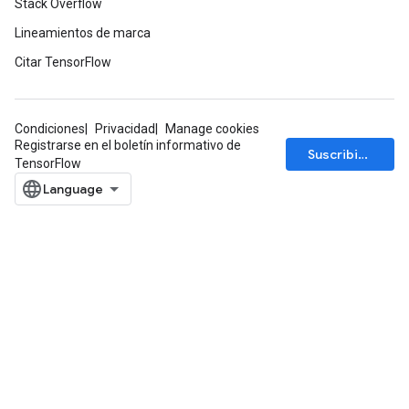
Stack Overflow
ize
Lineamientos de marca
Citar TensorFlow
Condiciones
Privacidad
Manage cookies
Requantize
Registrarse en el boletín informativo de
Suscribirse
ize
TensorFlow
AndReluAndRequantize
u
uAndRequantize
AndRelu
AndReluAndRequantize
ize
Requantize