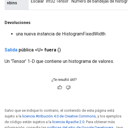
Escalar `int32 Tensor`. Número de bandejas de histog
nbins
Devoluciones
una nueva instancia de HistogramFixedWidth
Salida
pública <U>
fuera
()
Un 'Tensor' 1-D que contiene un histograma de valores.
¿Te resultó útil?
Salvo que se indique lo contrario, el contenido de esta página está
sujeto a la
licencia Atribución 4.0 de Creative Commons
, y los ejemplos
de código están sujetos a la
licencia Apache 2.0
. Para obtener más
información, consulta las
políticas del sitio de Google Developers
. Java