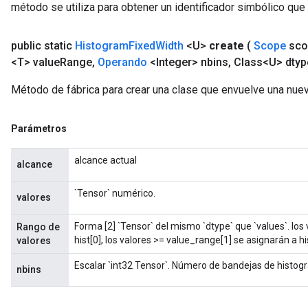
método se utiliza para obtener un identificador simbólico que 
public static
Histogram
Fixed
Width
<U>
create
(
Scope
sco
<T> value
Range
,
Operando
<Integer> nbins
,
Class<U> dtyp
Método de fábrica para crear una clase que envuelve una nu
Parámetros
alcance actual
alcance
`Tensor` numérico.
valores
Forma [2] `Tensor` del mismo `dtype` que `values`. los
Rango de
hist[0], los valores >= value_range[1] se asignarán a his
valores
Escalar `int32 Tensor`. Número de bandejas de histog
nbins