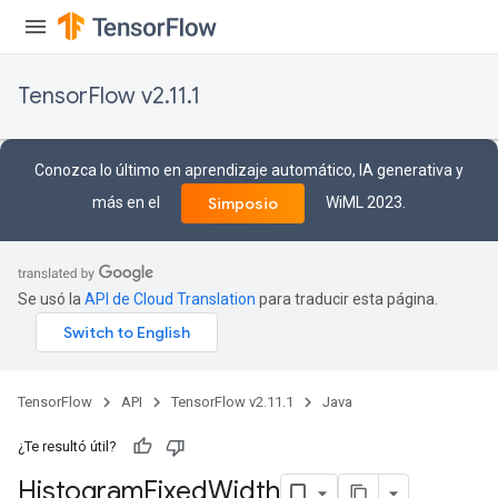
TensorFlow v2.11.1
Conozca lo último en aprendizaje automático, IA generativa y
más en el
WiML 2023.
Simposio
Se usó la
API de Cloud Translation
para traducir esta página.
TensorFlow
API
TensorFlow v2.11.1
Java
¿Te resultó útil?
Histogram
Fixed
Width