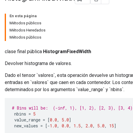
En esta página
Métodos públicos
Métodos Heredados
Métodos públicos
clase final pública
HistogramFixedWidth
Devolver histograma de valores.
Dado el tensor `valores`, esta operación devuelve un histogr
entradas en `valores` que caen en cada contenedor. Los cont
determinados por los argumentos `value_range` y `nbins`.
# Bins will be:  (-inf, 1), [1, 2), [2, 3), [3, 4)
 nbins 
=
5
 value_range 
=
[
0.0
,
5.0
]
 new_values 
=
[-
1.0
,
0.0
,
1.5
,
2.0
,
5.0
,
15
]