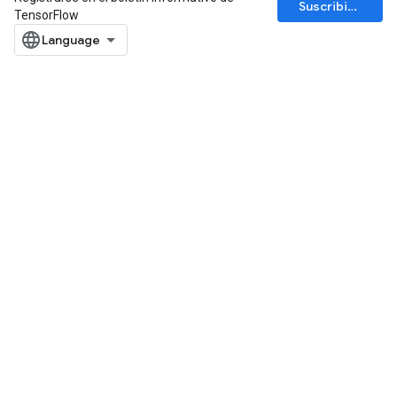
Suscribirse
TensorFlow
ize