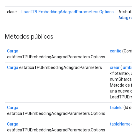
clase
LoadTPUEmbeddingAdagradParameters.Options
Atribu
Adagr
Métodos públicos
Carga
config
(Conf
estáticaTPUEmbeddingAdagradParameters.Options
Carga
estáticaTPUEmbeddingAdagradParameters
crear
(
ámbi
<flotante>
numShards,
Método de f
una nueva 
LoadTPUEm
Carga
tableId
(Id d
estáticaTPUEmbeddingAdagradParameters.Options
Carga
tableName
estáticaTPUEmbeddingAdagradParameters.Options