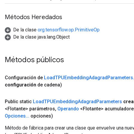
Métodos Heredados
De la clase
org.tensorflow.op.PrimitiveOp
De la clase java.lang.Object
Métodos públicos
Configuración
de
Load
TPUEmbedding
Adagrad
Parameters
configuración
de
cadena)
Public static
Load
TPUEmbedding
Adagrad
Parameters
crea
<Flotante> parámetros
,
Operando
<Flotante> acumuladore
Opciones
.
.
.
opciones)
Método de fábrica para crear una clase que envuelve una nue