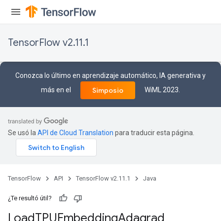
TensorFlow v2.11.1
Conozca lo último en aprendizaje automático, IA generativa y
más en el
WiML 2023.
Simposio
Se usó la
API de Cloud Translation
para traducir esta página.
TensorFlow
API
TensorFlow v2.11.1
Java
rs
mParameters
¿Te resultó útil?
rs
Load
TPUEmbedding
Adagrad