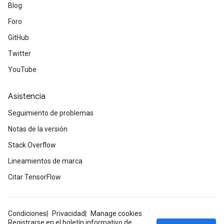
Blog
ize
Foro
GitHub
Twitter
YouTube
Requantize
ize
Asistencia
AndReluAndRequantize
Seguimiento de problemas
u
uAndRequantize
Notas de la versión
Stack Overflow
Lineamientos de marca
AndRelu
AndReluAndRequantize
Citar TensorFlow
ize
Condiciones
Privacidad
Manage cookies
Registrarse en el boletín informativo de
Requantize