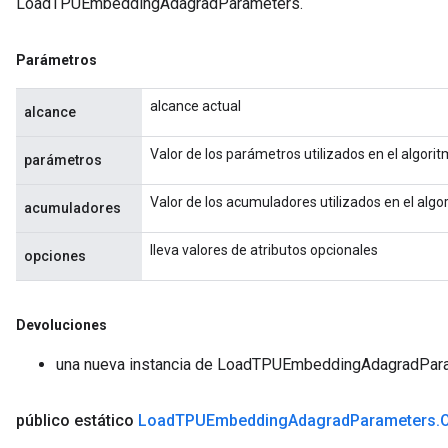
LoadTPUEmbeddingAdagradParameters.
Parámetros
alcance actual
alcance
Valor de los parámetros utilizados en el algor
parámetros
Valor de los acumuladores utilizados en el alg
acumuladores
lleva valores de atributos opcionales
opciones
Devoluciones
una nueva instancia de LoadTPUEmbeddingAdagradPar
público estático
Load
TPUEmbedding
Adagrad
Parameters
.