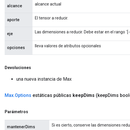
alcance actual
alcance
El tensor a reducir.
aporte
Las dimensiones a reducir. Debe estar en el rango `[-r
eje
ize
lleva valores de atributos opcionales
opciones
Devoluciones
Requantize
una nueva instancia de Max
ize
AndReluAndRequantize
Max
.
Options
estáticas públicas
keep
Dims
(keep
Dims bool
u
uAndRequantize
Parámetros
Si es cierto, conserve las dimensiones redu
AndRelu
mantenerDims