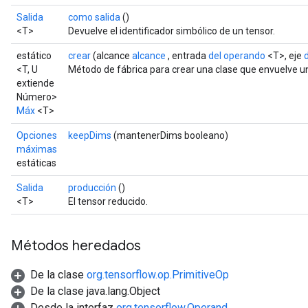
Salida
como salida
()
<T>
Devuelve el identificador simbólico de un tensor.
estático
crear
(alcance
alcance
, entrada
del operando
<T>, eje
<T, U
Método de fábrica para crear una clase que envuelve 
extiende
Número>
Máx
<T>
Opciones
keepDims
(mantenerDims booleano)
máximas
estáticas
Salida
producción
()
<T>
El tensor reducido.
Métodos heredados
De la clase
org.tensorflow.op.PrimitiveOp
De la clase java.lang.Object
Desde la interfaz
org.tensorflow.Operand