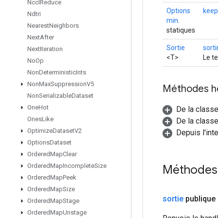
Nccl
Reduce
Options
kee
Ndtri
min.
Nearest
Neighbors
statiques
Next
After
Sortie
sorti
Next
Iteration
<T>
Le te
No
Op
Non
Deterministic
Ints
Non
Max
Suppression
V5
Méthodes h
Non
Serializable
Dataset
One
Hot
De la class
Ones
Like
De la classe
Optimize
Dataset
V2
Depuis l'int
Options
Dataset
Ordered
Map
Clear
Ordered
Map
Incomplete
Size
Méthodes
Ordered
Map
Peek
Ordered
Map
Size
sortie
publique
Ordered
Map
Stage
Ordered
Map
Unstage