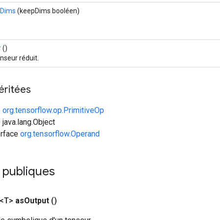
pDims
(keepDims booléen)
r
()
nseur réduit.
éritées
e
org.tensorflow.op.PrimitiveOp
 java.lang.Object
erface
org.tensorflow.Operand
 publiques
 <T>
as
Output
()