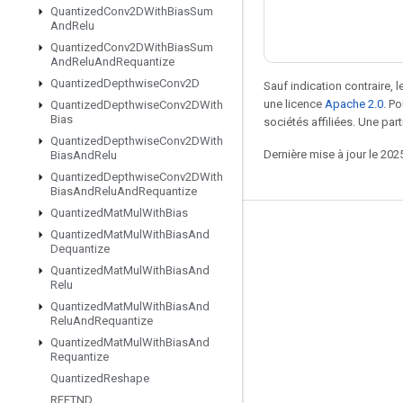
Quantized
Conv2DWith
Bias
Sum
And
Relu
Quantized
Conv2DWith
Bias
Sum
And
Relu
And
Requantize
Quantized
Depthwise
Conv2D
Sauf indication contraire, 
une licence
Apache 2.0
. P
Quantized
Depthwise
Conv2DWith
Bias
sociétés affiliées. Une part
Quantized
Depthwise
Conv2DWith
Dernière mise à jour le 202
Bias
And
Relu
Quantized
Depthwise
Conv2DWith
Bias
And
Relu
And
Requantize
Quantized
Mat
Mul
With
Bias
Rester connecté
Quantized
Mat
Mul
With
Bias
And
Dequantize
Blog
Quantized
Mat
Mul
With
Bias
And
Relu
Forum
Quantized
Mat
Mul
With
Bias
And
Relu
And
Requantize
GitHub
Quantized
Mat
Mul
With
Bias
And
Twitter
Requantize
Quantized
Reshape
YouTube
RFFTND