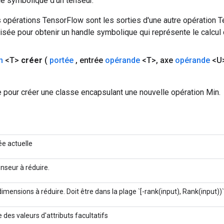
le symbolique d'un tenseur.
 opérations TensorFlow sont les sorties d'une autre opération T
isée pour obtenir un handle symbolique qui représente le calcul d
n
<T>
créer
(
portée
,
entrée
opérande
<T>
,
axe
opérande
<U
 pour créer une classe encapsulant une nouvelle opération Min.
ée actuelle
enseur à réduire.
dimensions à réduire. Doit être dans la plage `[-rank(input), Rank(input))`
 des valeurs d'attributs facultatifs