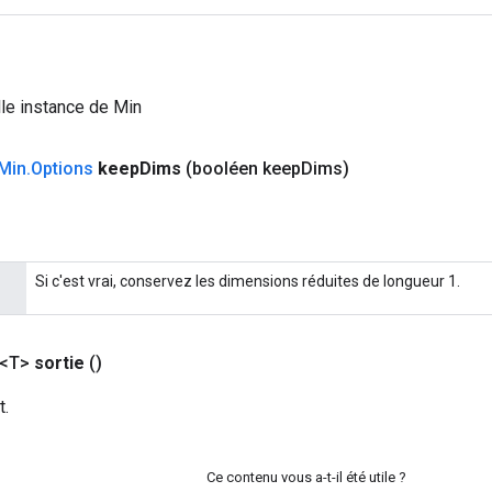
le instance de Min
Min
.
Options
keep
Dims
(booléen keep
Dims)
Si c'est vrai, conservez les dimensions réduites de longueur 1.
 <T>
sortie
()
t.
Ce contenu vous a-t-il été utile ?