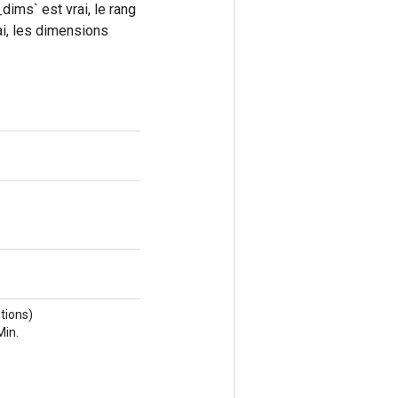
dims` est vrai, le rang
ai, les dimensions
tions)
Min.