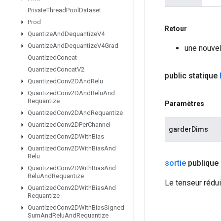
Private
Thread
Pool
Dataset
Prod
Retour
Quantize
And
Dequantize
V4
Quantize
And
Dequantize
V4Grad
une nouvel
Quantized
Concat
Quantized
Concat
V2
public statique
Quantized
Conv2DAnd
Relu
Quantized
Conv2DAnd
Relu
And
Requantize
Paramètres
Quantized
Conv2DAnd
Requantize
Quantized
Conv2DPer
Channel
garderDims
Quantized
Conv2DWith
Bias
Quantized
Conv2DWith
Bias
And
Relu
sortie
publique
Quantized
Conv2DWith
Bias
And
Relu
And
Requantize
Le tenseur rédui
Quantized
Conv2DWith
Bias
And
Requantize
Quantized
Conv2DWith
Bias
Signed
Sum
And
Relu
And
Requantize