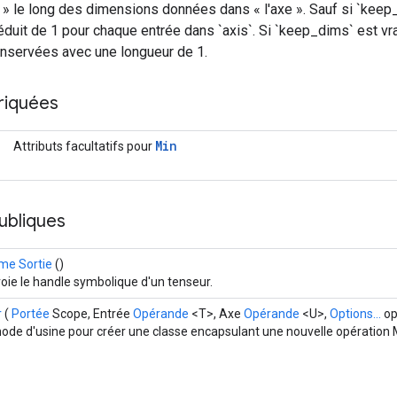
e » le long des dimensions données dans « l'axe ». Sauf si `keep_
éduit de 1 pour chaque entrée dans `axis`. Si `keep_dims` est vr
onservées avec une longueur de 1.
riquées
Min
Attributs facultatifs pour
ubliques
e Sortie
()
oie le handle symbolique d'un tenseur.
r
(
Portée
Scope, Entrée
Opérande
<T>, Axe
Opérande
<U>,
Options...
op
ode d'usine pour créer une classe encapsulant une nouvelle opération 