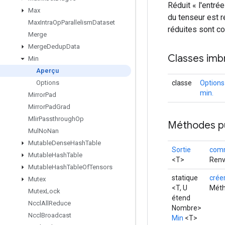
Réduit « l'entré
Max
du tenseur est r
Max
Intra
Op
Parallelism
Dataset
réduites sont c
Merge
Merge
Dedup
Data
Classes imb
Min
Aperçu
classe
Options
Options
min.
Mirror
Pad
Mirror
Pad
Grad
Mlir
Passthrough
Op
Méthodes p
Mul
No
Nan
Mutable
Dense
Hash
Table
Sortie
comm
Mutable
Hash
Table
<T>
Renv
Mutable
Hash
Table
Of
Tensors
statique
crée
Mutex
<T, U
Méth
Mutex
Lock
étend
Nccl
All
Reduce
Nombre>
Nccl
Broadcast
Min
<T>