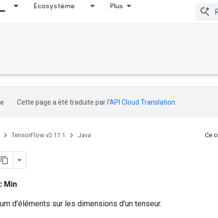
Écosystème
Plus
Cette page a été traduite par l'
API Cloud Translation
.
TensorFlow v2.11.1
Java
Ce co
ic
Min
mum d'éléments sur les dimensions d'un tenseur.