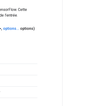
ensorFlow. Cette
e l’entrée.
>
,
options
.
.
.
options)
.