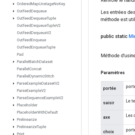
Renvoie le hand
Ordered
Map
Unstage
No
Key
Outfeed
Dequeue
Les entrées des
Outfeed
Dequeue
Tuple
méthode est util
Outfeed
Dequeue
Tuple
V2
Outfeed
Dequeue
V2
public static
Mi
Outfeed
Enqueue
Outfeed
Enqueue
Tuple
Pad
Méthode d'usine
Parallel
Batch
Dataset
Parallel
Concat
Paramètres
Parallel
Dynamic
Stitch
Parse
Example
Dataset
V2
port
portée
Parse
Example
V2
Parse
Sequence
Example
V2
Le t
saisir
Placeholder
Placeholder
With
Default
Les 
axe
Prelinearize
Prelinearize
Tuple
porte
choix
Print