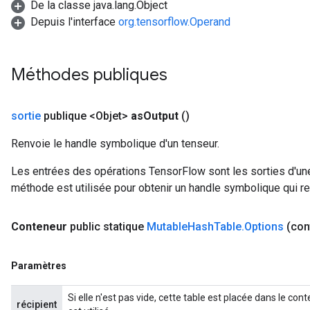
De la classe java.lang.Object
Depuis l'interface
org.tensorflow.Operand
Méthodes publiques
sortie
publique <Objet>
as
Output
()
Renvoie le handle symbolique d'un tenseur.
Les entrées des opérations TensorFlow sont les sorties d'une
méthode est utilisée pour obtenir un handle symbolique qui rep
Conteneur
public statique
Mutable
Hash
Table
.
Options
(con
ize
Paramètres
Si elle n'est pas vide, cette table est placée dans le c
récipient