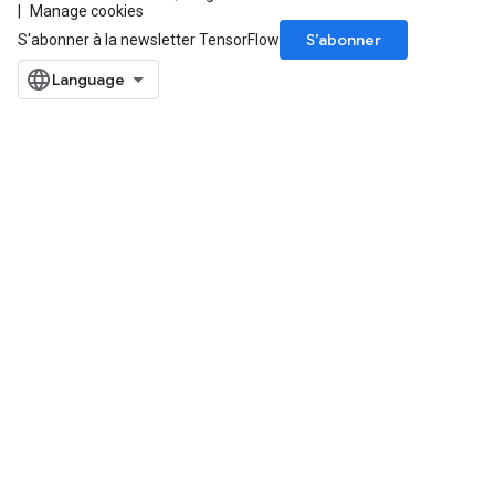
Manage cookies
S’abonner
S'abonner à la newsletter TensorFlow
m
rs
eters
ntumParameters
ters
ropParameters