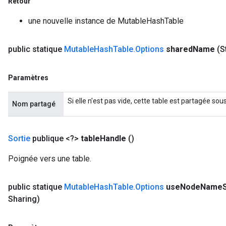
Retour
une nouvelle instance de MutableHashTable
public statique
Mutable
Hash
Table
.
Options
shared
Name
(S
Paramètres
Si elle n'est pas vide, cette table est partagée so
Nom partagé
Sortie
publique <?>
table
Handle
()
Poignée vers une table.
public statique
Mutable
Hash
Table
.
Options
use
Node
Name
Sharing)