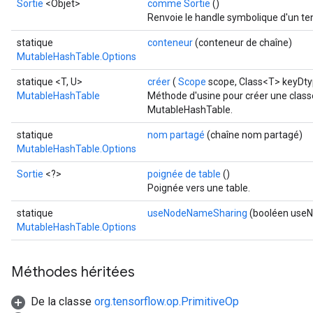
Sortie
<Objet>
comme Sortie
()
Renvoie le handle symbolique d'un te
statique
conteneur
(conteneur de chaîne)
MutableHashTable.Options
statique <T, U>
créer
(
Scope
scope, Class<T> keyDty
MutableHashTable
Méthode d'usine pour créer une class
MutableHashTable.
statique
nom partagé
(chaîne nom partagé)
MutableHashTable.Options
Sortie
<?>
poignée de table
()
Poignée vers une table.
statique
useNodeNameSharing
(booléen use
MutableHashTable.Options
Méthodes héritées
De la classe
org.tensorflow.op.PrimitiveOp