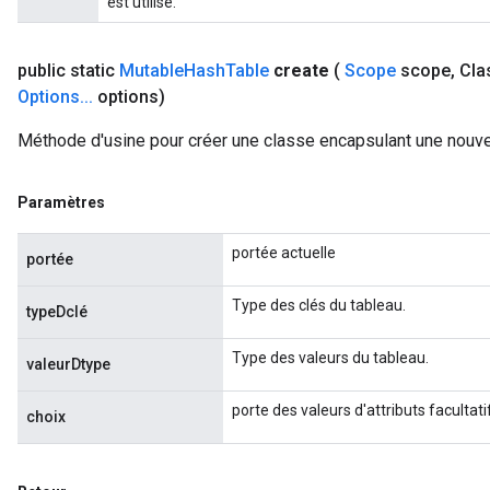
est utilisé.
Requantize
ize
public static
Mutable
Hash
Table
create
(
Scope
scope
,
Cla
AndReluAndRequantize
Options
.
.
.
options)
u
uAndRequantize
Méthode d'usine pour créer une classe encapsulant une nouv
Paramètres
AndRelu
AndReluAndRequantize
portée actuelle
portée
ize
Type des clés du tableau.
typeDclé
Requantize
Type des valeurs du tableau.
valeurDtype
ize
porte des valeurs d'attributs facultati
choix