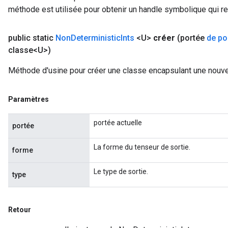
méthode est utilisée pour obtenir un handle symbolique qui rep
ize
public static
Non
Deterministic
Ints
<U>
créer
(portée
de po
classe<U>)
Méthode d'usine pour créer une classe encapsulant une nouve
Requantize
ize
Paramètres
AndReluAndRequantize
u
portée actuelle
portée
uAndRequantize
La forme du tenseur de sortie.
forme
AndRelu
Le type de sortie.
type
AndReluAndRequantize
ize
Retour
Requantize