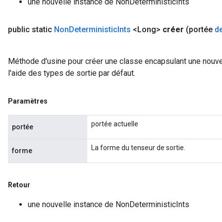
une nouvelle instance de NonDeterministicInts
ize
public static
Non
Deterministic
Ints
<Long>
créer
(portée
d
Méthode d'usine pour créer une classe encapsulant une nouve
l'aide des types de sortie par défaut.
Paramètres
portée actuelle
portée
La forme du tenseur de sortie.
forme
Retour
une nouvelle instance de NonDeterministicInts