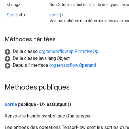
<Long>
NonDeterministicInts à l'aide des types de so
Sortie
<U>
sortir
()
Valeurs entières non déterministes avec un
Méthodes héritées
De la classe
org.tensorflow.op.PrimitiveOp
De la classe java.lang.Object
Depuis l'interface
org.tensorflow.Operand
Méthodes publiques
sortie
publique <U>
as
Output
()
Renvoie le handle symbolique d'un tenseur.
Les entrées des opérations TensorFlow sont les sorties d'une