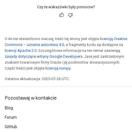
Requantize
Czy te wskazówki były pomocne?
ize
O ile nie stwierdzono inaczej, treść tej strony jest objęta
licencją Creative
Commons – uznanie autorstwa 4.0
, a fragmenty kodu są dostępne na
licencji Apache 2.0
. Szczegółowe informacje na ten temat zawierają
zasady dotyczące witryny Google Developers
. Java jest zastrzeżonym
znakiem towarowym firmy Oracle i jej podmiotów stowarzyszonych.
Część treści jest objęta
licencją numpy
.
Ostatnia aktualizacja: 2025-07-26 UTC.
Pozostawaj w kontakcie
Blog
Forum
GitHub