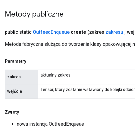
Metody publiczne
ize
public static
Outfeed
Enqueue
create
(zakres
zakresu
,
wej
Metoda fabryczna służąca do tworzenia klasy opakowującej 
Requantize
ize
Parametry
AndReluAndRequantize
u
aktualny zakres
zakres
uAndRequantize
Tensor, który zostanie wstawiony do kolejki odbior
wejście
AndRelu
AndReluAndRequantize
Zwroty
nowa instancja OutfeedEnqueue
ize