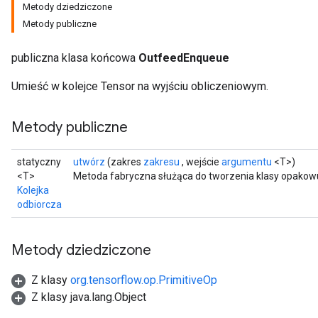
Metody dziedziczone
Metody publiczne
publiczna klasa końcowa
OutfeedEnqueue
Umieść w kolejce Tensor na wyjściu obliczeniowym.
Metody publiczne
statyczny
utwórz
(zakres
zakresu
, wejście
argumentu
<T>)
<T>
Metoda fabryczna służąca do tworzenia klasy opakow
Kolejka
odbiorcza
Metody dziedziczone
Z klasy
org.tensorflow.op.PrimitiveOp
Z klasy java.lang.Object