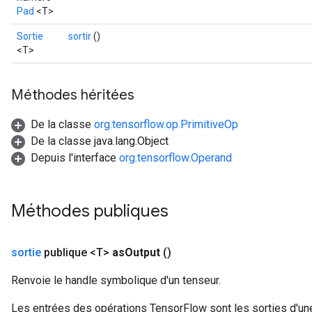
Pad
<T>
Sortie
sortir
()
<T>
Méthodes héritées
De la classe
org.tensorflow.op.PrimitiveOp
De la classe java.lang.Object
Depuis l'interface
org.tensorflow.Operand
Méthodes publiques
sortie
publique <T>
as
Output
()
Renvoie le handle symbolique d'un tenseur.
Les entrées des opérations TensorFlow sont les sorties d'une