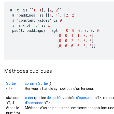
ize
#
't'
is
[[
1
,
1
]
,
[
2
,
2
]]
#
'
paddings
'
is
[[
1
,
1
]
,
[
2
,
2
]]
#
'
constant_values
'
is
0
#
rank
of
't'
is
2
pad
(
t
,
paddings
)
==
&
gt
;
[[
0
,
0
,
0
,
0
,
0
,
0
]
Requantize
[
0
,
0
,
1
,
1
,
0
,
0
]
ize
[
0
,
0
,
2
,
2
,
0
,
0
]
AndReluAndRequantize
[
0
,
0
,
0
,
0
,
0
,
0
]]
u
uAndRequantize
Méthodes publiques
AndRelu
AndReluAndRequantize
Sortie
comme Sortie
()
<T>
Renvoie le handle symbolique d'un tenseur.
ize
statique
créer
(portée
de portée
, entrée
d'opérande
<T>, rempl
<T, U
d'opérande
<T>)
Requantize
étend le
Méthode d'usine pour créer une classe encapsulant une
ize
numéro>