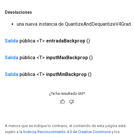
Devoluciones
una nueva instancia de QuantizeAndDequantizeV4Grad
Salida
pública <T>
entrada
Backprop
()
Salida
pública <T>
input
Max
Backprop
()
Salida
pública <T>
input
Min
Backprop
()
¿Te ha resultado útil?
A menos que se indique lo contrario, el contenido de esta página está
sujeto a la
licencia Reconocimiento 4.0 de Creative Commons
y los