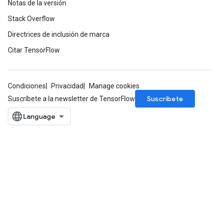
Notas de la versión
m
Stack Overflow
Directrices de inclusión de marca
Citar TensorFlow
rs
eters
ntumParameters
Condiciones
Privacidad
Manage cookies
ters
Suscríbete
Suscríbete a la newsletter de TensorFlow
ropParameters
s
atorParameters
ghtParameters
meters
adParameters
rameters
eters
ientDescentParameters