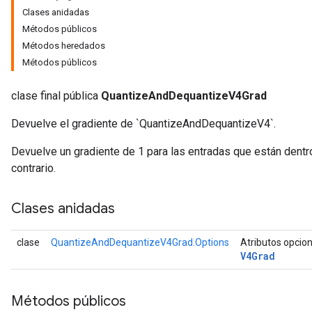
Clases anidadas
Métodos públicos
Métodos heredados
Métodos públicos
ize
clase final pública
QuantizeAndDequantizeV4Grad
Devuelve el gradiente de `QuantizeAndDequantizeV4`.
Devuelve un gradiente de 1 para las entradas que están dentro
Requantize
contrario.
ize
AndReluAndRequantize
Clases anidadas
u
uAndRequantize
clase
QuantizeAndDequantizeV4Grad.Options
Atributos opcio
V4Grad
AndRelu
Métodos públicos
AndReluAndRequantize