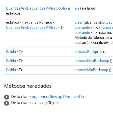
ize
QuantizeAndDequantizeV4Grad.Options
eje
(eje largo)
estáticos
Requantize
estático <T extiende Número>
crear
(alcance
alcance
,
ize
QuantizeAndDequantizeV4Grad
<T>
operando
<T>,
entrada 
operando
<T> máxima,
Método de fábrica para 
operación QuantizeAnd
Salida
<T>
entradaBackprop
()
Salida
<T>
entradaMaxBackprop
()
Salida
<T>
entradaMinBackprop
()
Métodos heredados
De la clase
org.tensorflow.op.PrimitiveOp
De la clase java.lang.Object