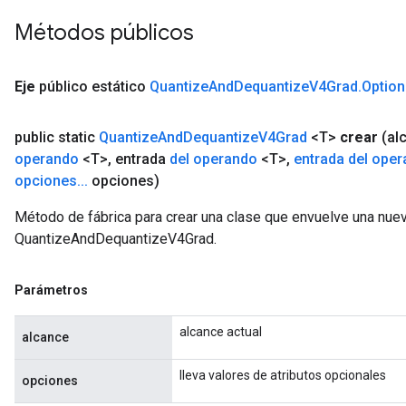
Métodos públicos
Eje
público estático
Quantize
And
Dequantize
V4Grad
.
Option
public static
Quantize
And
Dequantize
V4Grad
<T>
crear
(al
operando
<T>
,
entrada
del operando
<T>
,
entrada del ope
opciones
.
.
.
opciones)
Método de fábrica para crear una clase que envuelve una nue
QuantizeAndDequantizeV4Grad.
Parámetros
alcance actual
alcance
lleva valores de atributos opcionales
opciones