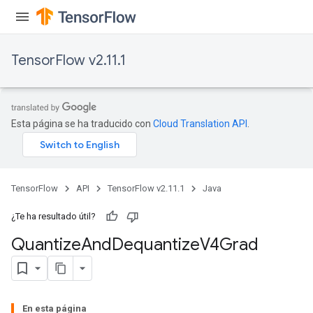
TensorFlow v2.11.1
Esta página se ha traducido con
Cloud Translation API
.
TensorFlow
API
TensorFlow v2.11.1
Java
¿Te ha resultado útil?
Quantize
And
Dequantize
V4Grad
En esta página